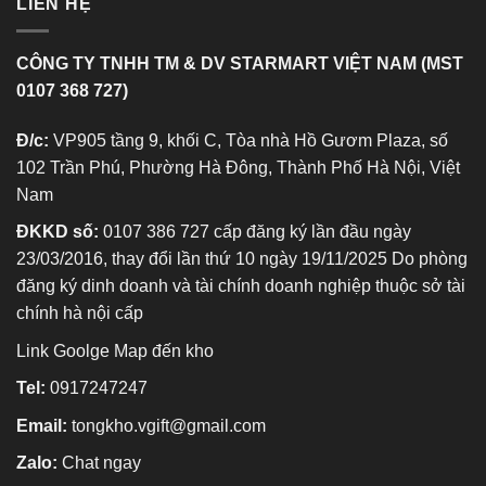
LIÊN HỆ
CÔNG TY TNHH TM & DV STARMART VIỆT NAM (MST
0107 368 727)
Đ/c:
VP905 tầng 9, khối C, Tòa nhà Hồ Gươm Plaza, số
102 Trần Phú, Phường Hà Đông, Thành Phố Hà Nội, Việt
Nam
ĐKKD số:
0107 386 727 cấp đăng ký lần đầu ngày
23/03/2016, thay đổi lần thứ 10 ngày 19/11/2025 Do phòng
đăng ký dinh doanh và tài chính doanh nghiệp thuộc sở tài
chính hà nội cấp
Link Goolge Map đến kho
Tel:
0917247247
Email:
tongkho.vgift@gmail.com
Zalo:
Chat ngay