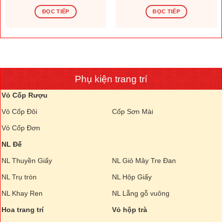
ĐỌC TIẾP
ĐỌC TIẾP
Phụ kiện trang trí
Vỏ Cốp Rượu
Vỏ Cốp Đôi
Cốp Sơn Mài
Vỏ Cốp Đơn
NL Đế
NL Thuyền Giấy
NL Giỏ Mây Tre Đan
NL Trụ tròn
NL Hộp Giấy
NL Khay Ren
NL Lẵng gỗ vuông
Hoa trang trí
Vỏ hộp trà