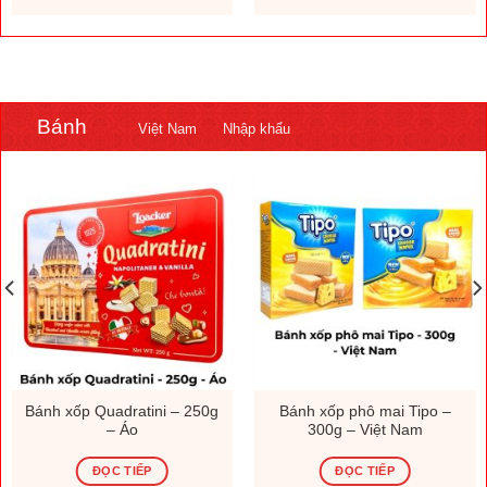
.000 ₫.
1.308.000 ₫.
230.000
Bánh
Việt Nam
Nhập khẩu
Bánh xốp Quadratini – 250g
Bánh xốp phô mai Tipo –
– Áo
300g – Việt Nam
ĐỌC TIẾP
ĐỌC TIẾP