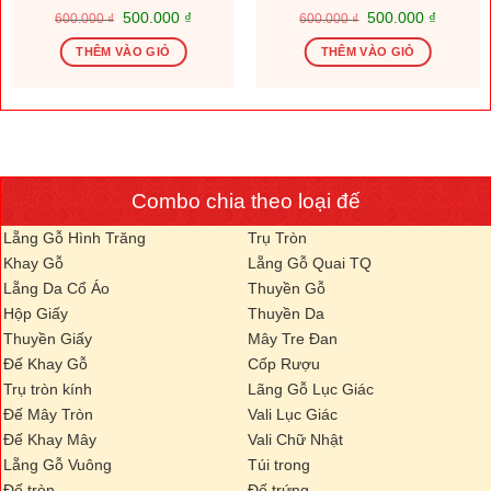
Giá
Giá
Giá
Giá
500.000
₫
500.000
₫
600.000
₫
600.000
₫
gốc
hiện
gốc
hiện
là:
tại
là:
tại
THÊM VÀO GIỎ
THÊM VÀO GIỎ
600.000 ₫.
là:
600.000 ₫.
là:
.000 ₫.
500.000 ₫.
500.000
Combo chia theo loại đế
Lẵng Gỗ Hình Trăng
Trụ Tròn
Khay Gỗ
Lẵng Gỗ Quai TQ
Lẵng Da Cổ Áo
Thuyền Gỗ
Hộp Giấy
Thuyền Da
Thuyền Giấy
Mây Tre Đan
Đế Khay Gỗ
Cốp Rượu
Trụ tròn kính
Lãng Gỗ Lục Giác
Đế Mây Tròn
Vali Lục Giác
Đế Khay Mây
Vali Chữ Nhật
Lẵng Gỗ Vuông
Túi trong
Đế tròn
Đế trứng