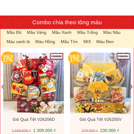
Combo chia theo tông màu
Mầu Đỏ
Mầu Vàng
Mầu Xanh
Mầu Trắng
Màu Nâu
Màu xanh lá
Màu Hồng
Mầu Tím
MIX
Màu Đen
SALE
SALE
17%
17%
Giỏ Quà Tết V26206D
Giỏ Quà Tết V26205V
Giá
Giá
Giá
Giá
1.308.000
₫
230.000
₫
1.569.600
₫
276.000
₫