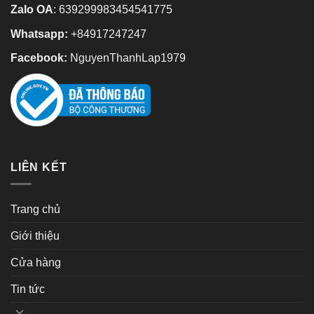
Zalo OA
:
639299983454541775
Whatsapp:
+84917247247
Facebook:
NguyenThanhLap1979
LIÊN KẾT
Trang chủ
Giới thiệu
Cửa hàng
Tin tức