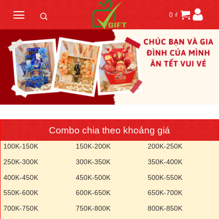
Skip
0
₫
to
content
Combo chia theo khoảng giá
100K-150K
150K-200K
200K-250K
250K-300K
300K-350K
350K-400K
400K-450K
450K-500K
500K-550K
550K-600K
600K-650K
650K-700K
700K-750K
750K-800K
800K-850K