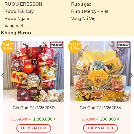
RƯỢU ERESSON
Rượu gạo
Rượu Trái Cây
Rượu Mercy - Việt
Rượu Ngâm
Vang Nổ Việt
Vang Việt
Không Rượu
SALE
SALE
17%
17%
Giỏ Quà Tết V26206D
Giỏ Quà Tết V26205V
Giá
Giá
Giá
Giá
1.308.000
₫
230.000
₫
1.569.600
₫
276.000
₫
gốc
hiện
gốc
hiện
là:
tại
là:
tại
THÊM VÀO GIỎ
THÊM VÀO GIỎ
1.569.600 ₫.
là:
276.000 ₫.
là: