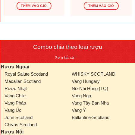
gốc
hiện
gốc
hiện
là:
tại
là:
tại
THÊM VÀO GIỎ
THÊM VÀO GIỎ
1.569.600 ₫.
là:
276.000 ₫.
là:
.000 ₫.
1.308.000 ₫.
230.000
Combo chia theo loại rượu
Xem tất cả
Rượu Ngoại
Royal Salute Scotland
WHISKY SCOTLAND
Macallan Scotland
Vang Hungary
Rượu Nhật
Nữ Nhi Hồng (TQ)
Vang Chile
Vang Nga
Vang Pháp
Vang Tây Ban Nha
Vang Úc
Vang Ý
John Scotland
Ballantine-Scotland
Chivas Scotland
Rượu Nội