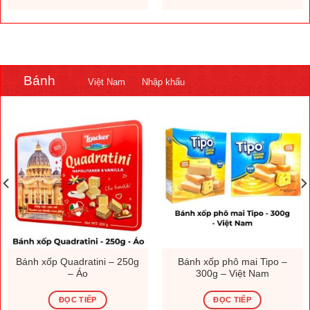
.000 ₫.
1.308.000 ₫.
230.000
Bánh
Việt Nam
Nhập khẩu
Bánh xốp Quadratini – 250g
Bánh xốp phô mai Tipo –
– Áo
300g – Việt Nam
ĐỌC TIẾP
ĐỌC TIẾP