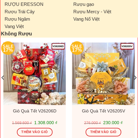
RƯỢU ERESSON
Rượu gạo
Rượu Trái Cây
Rượu Mercy - Việt
Rượu Ngâm
Vang Nổ Việt
Vang Việt
Không Rượu
SALE
SALE
17%
17%
Giỏ Quà Tết V26206D
Giỏ Quà Tết V26205V
Giá
Giá
Giá
Giá
1.308.000
₫
230.000
₫
1.569.600
₫
276.000
₫
gốc
hiện
gốc
hiện
là:
tại
là:
tại
THÊM VÀO GIỎ
THÊM VÀO GIỎ
1.569.600 ₫.
là:
276.000 ₫.
là: