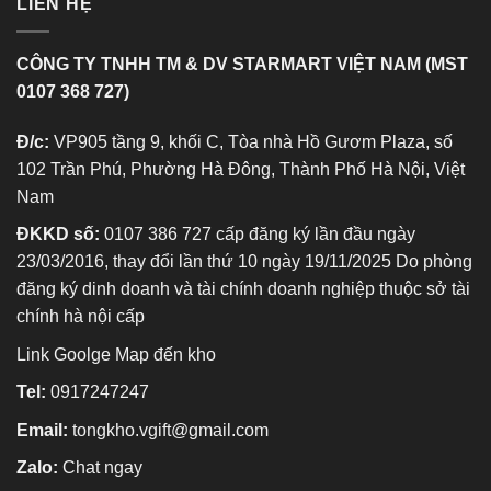
LIÊN HỆ
CÔNG TY TNHH TM & DV STARMART VIỆT NAM (MST
0107 368 727)
Đ/c:
VP905 tầng 9, khối C, Tòa nhà Hồ Gươm Plaza, số
102 Trần Phú, Phường Hà Đông, Thành Phố Hà Nội, Việt
Nam
ĐKKD số:
0107 386 727 cấp đăng ký lần đầu ngày
23/03/2016, thay đổi lần thứ 10 ngày 19/11/2025 Do phòng
đăng ký dinh doanh và tài chính doanh nghiệp thuộc sở tài
chính hà nội cấp
Link Goolge Map đến kho
Tel:
0917247247
Email:
tongkho.vgift@gmail.com
Zalo:
Chat ngay