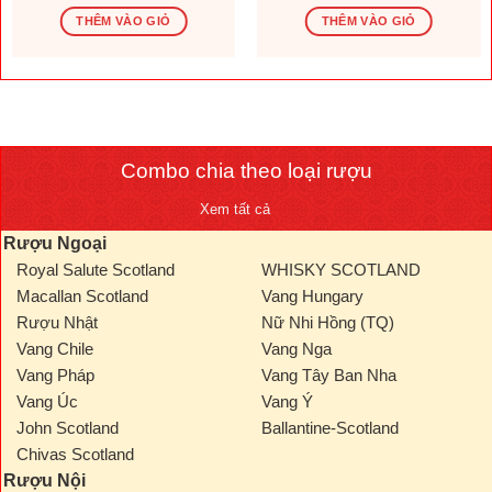
gốc
hiện
gốc
hiện
là:
tại
là:
tại
THÊM VÀO GIỎ
THÊM VÀO GIỎ
1.569.600 ₫.
là:
276.000 ₫.
là:
.000 ₫.
1.308.000 ₫.
230.000
Combo chia theo loại rượu
Xem tất cả
Rượu Ngoại
Royal Salute Scotland
WHISKY SCOTLAND
Macallan Scotland
Vang Hungary
Rượu Nhật
Nữ Nhi Hồng (TQ)
Vang Chile
Vang Nga
Vang Pháp
Vang Tây Ban Nha
Vang Úc
Vang Ý
John Scotland
Ballantine-Scotland
Chivas Scotland
Rượu Nội