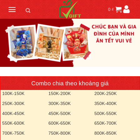
Skip
0
₫
to
content
Combo chia theo khoảng giá
100K-150K
150K-200K
200K-250K
250K-300K
300K-350K
350K-400K
400K-450K
450K-500K
500K-550K
550K-600K
600K-650K
650K-700K
700K-750K
750K-800K
800K-850K