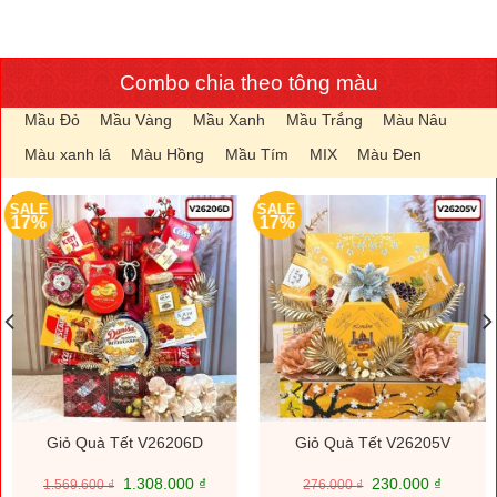
Combo chia theo tông màu
Mầu Đỏ
Mầu Vàng
Mầu Xanh
Mầu Trắng
Màu Nâu
Màu xanh lá
Màu Hồng
Mầu Tím
MIX
Màu Đen
SALE
SALE
17%
17%
Giỏ Quà Tết V26206D
Giỏ Quà Tết V26205V
Giá
Giá
Giá
Giá
1.308.000
₫
230.000
₫
1.569.600
₫
276.000
₫