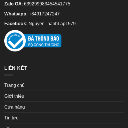
Zalo OA
:
639299983454541775
Whatsapp:
+84917247247
Facebook:
NguyenThanhLap1979
LIÊN KẾT
Trang chủ
Giới thiệu
Cửa hàng
Tin tức