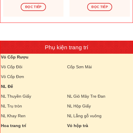
ĐỌC TIẾP
ĐỌC TIẾP
Phụ kiện trang trí
Vỏ Cốp Rượu
Vỏ Cốp Đôi
Cốp Sơn Mài
Vỏ Cốp Đơn
NL Đế
NL Thuyền Giấy
NL Giỏ Mây Tre Đan
NL Trụ tròn
NL Hộp Giấy
NL Khay Ren
NL Lẵng gỗ vuông
Hoa trang trí
Vỏ hộp trà