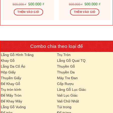
Giá
Giá
Giá
Giá
500.000
₫
500.000
₫
600.000
₫
600.000
₫
gốc
hiện
gốc
hiện
là:
tại
là:
tại
THÊM VÀO GIỎ
THÊM VÀO GIỎ
600.000 ₫.
là:
600.000 ₫.
là:
.000 ₫.
500.000 ₫.
500.000
Combo chia theo loại đế
Lẵng Gỗ Hình Trăng
Trụ Tròn
Khay Gỗ
Lẵng Gỗ Quai TQ
Lẵng Da Cổ Áo
Thuyền Gỗ
Hộp Giấy
Thuyền Da
Thuyền Giấy
Mây Tre Đan
Đế Khay Gỗ
Cốp Rượu
Trụ tròn kính
Lãng Gỗ Lục Giác
Đế Mây Tròn
Vali Lục Giác
Đế Khay Mây
Vali Chữ Nhật
Lẵng Gỗ Vuông
Túi trong
Đế tròn
Đế trứng