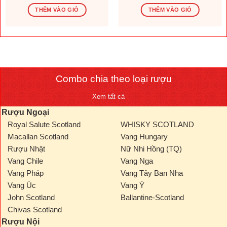
gốc
hiện
gốc
hiện
là:
tại
là:
tại
THÊM VÀO GIỎ
THÊM VÀO GIỎ
1.569.600 ₫.
là:
276.000 ₫.
là:
.000 ₫.
1.308.000 ₫.
230.000
Combo chia theo loại rượu
Xem tất cả
Rượu Ngoại
Royal Salute Scotland
WHISKY SCOTLAND
Macallan Scotland
Vang Hungary
Rượu Nhật
Nữ Nhi Hồng (TQ)
Vang Chile
Vang Nga
Vang Pháp
Vang Tây Ban Nha
Vang Úc
Vang Ý
John Scotland
Ballantine-Scotland
Chivas Scotland
Rượu Nội