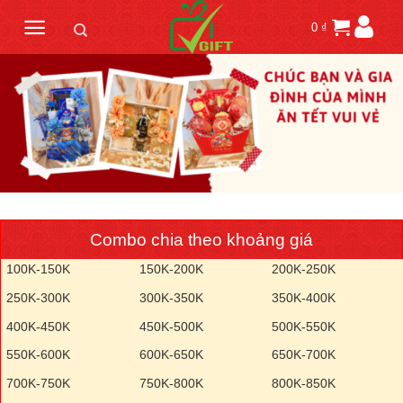
Skip
0
₫
to
content
Combo chia theo khoảng giá
100K-150K
150K-200K
200K-250K
250K-300K
300K-350K
350K-400K
400K-450K
450K-500K
500K-550K
550K-600K
600K-650K
650K-700K
700K-750K
750K-800K
800K-850K