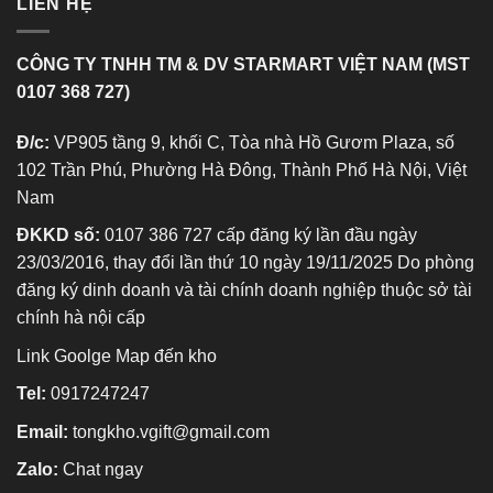
LIÊN HỆ
CÔNG TY TNHH TM & DV STARMART VIỆT NAM (MST
0107 368 727)
Đ/c:
VP905 tầng 9, khối C, Tòa nhà Hồ Gươm Plaza, số
102 Trần Phú, Phường Hà Đông, Thành Phố Hà Nội, Việt
Nam
ĐKKD số:
0107 386 727 cấp đăng ký lần đầu ngày
23/03/2016, thay đổi lần thứ 10 ngày 19/11/2025 Do phòng
đăng ký dinh doanh và tài chính doanh nghiệp thuộc sở tài
chính hà nội cấp
Link Goolge Map đến kho
Tel:
0917247247
Email:
tongkho.vgift@gmail.com
Zalo:
Chat ngay