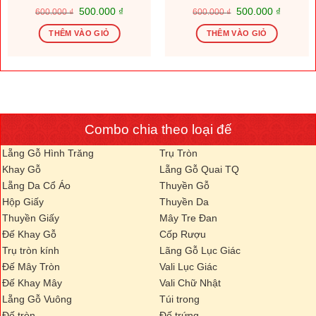
Giá
Giá
Giá
Giá
500.000
₫
500.000
₫
600.000
₫
600.000
₫
gốc
hiện
gốc
hiện
là:
tại
là:
tại
THÊM VÀO GIỎ
THÊM VÀO GIỎ
600.000 ₫.
là:
600.000 ₫.
là:
.000 ₫.
500.000 ₫.
500.000
Combo chia theo loại đế
Lẵng Gỗ Hình Trăng
Trụ Tròn
Khay Gỗ
Lẵng Gỗ Quai TQ
Lẵng Da Cổ Áo
Thuyền Gỗ
Hộp Giấy
Thuyền Da
Thuyền Giấy
Mây Tre Đan
Đế Khay Gỗ
Cốp Rượu
Trụ tròn kính
Lãng Gỗ Lục Giác
Đế Mây Tròn
Vali Lục Giác
Đế Khay Mây
Vali Chữ Nhật
Lẵng Gỗ Vuông
Túi trong
Đế tròn
Đế trứng