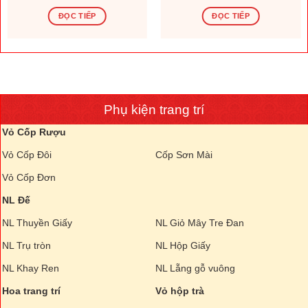
ĐỌC TIẾP
ĐỌC TIẾP
Phụ kiện trang trí
Vỏ Cốp Rượu
Vỏ Cốp Đôi
Cốp Sơn Mài
Vỏ Cốp Đơn
NL Đế
NL Thuyền Giấy
NL Giỏ Mây Tre Đan
NL Trụ tròn
NL Hộp Giấy
NL Khay Ren
NL Lẵng gỗ vuông
Hoa trang trí
Vỏ hộp trà