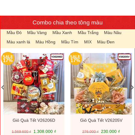
Combo chia theo tông màu
Mầu Đỏ
Mầu Vàng
Mầu Xanh
Mầu Trắng
Màu Nâu
Màu xanh lá
Màu Hồng
Mầu Tím
MIX
Màu Đen
SALE
SALE
17%
17%
Giỏ Quà Tết V26206D
Giỏ Quà Tết V26205V
Giá
Giá
Giá
Giá
1.308.000
₫
230.000
₫
1.569.600
₫
276.000
₫