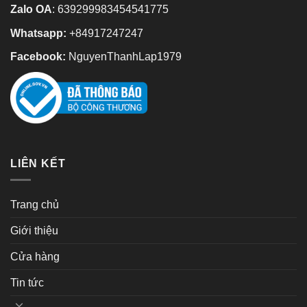
Zalo OA
:
639299983454541775
Whatsapp:
+84917247247
Facebook:
NguyenThanhLap1979
LIÊN KẾT
Trang chủ
Giới thiệu
Cửa hàng
Tin tức