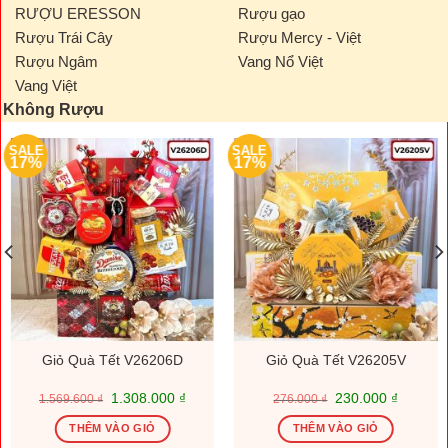
RƯỢU ERESSON
Rượu gạo
Rượu Trái Cây
Rượu Mercy - Việt
Rượu Ngâm
Vang Nổ Việt
Vang Việt
Không Rượu
SALE
SALE
17%
17%
Giỏ Quà Tết V26206D
Giỏ Quà Tết V26205V
Giá
Giá
Giá
Giá
1.308.000
₫
230.000
₫
1.569.600
₫
276.000
₫
gốc
hiện
gốc
hiện
là:
tại
là:
tại
THÊM VÀO GIỎ
THÊM VÀO GIỎ
1.569.600 ₫.
là:
276.000 ₫.
là: