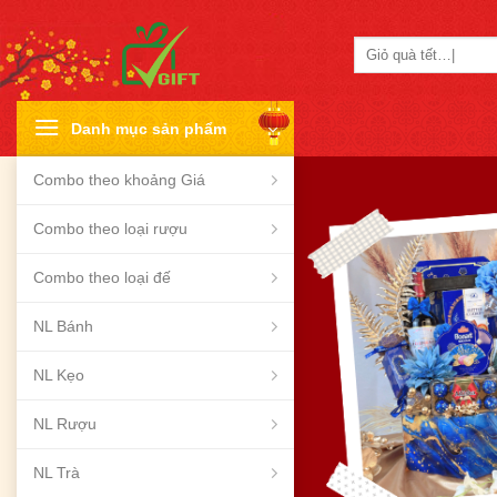
Skip
to
Tìm
content
kiếm:
Danh mục sản phẩm
Combo theo khoảng Giá
Combo theo loại rượu
Combo theo loại đế
NL Bánh
NL Kẹo
NL Rượu
NL Trà