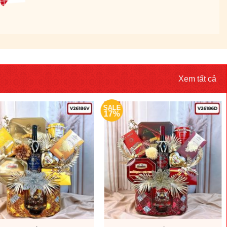
Xem tất cả
SALE
17%