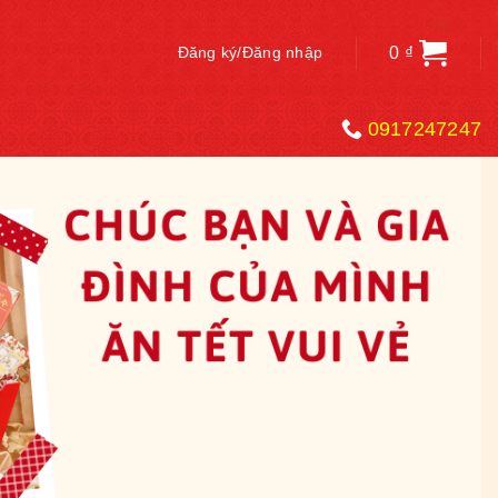
0
₫
Đăng ký/Đăng nhập
0917247247