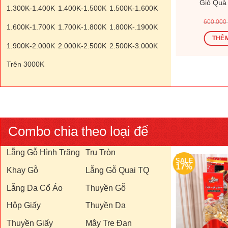
182V
Giỏ Quà Tết V26144V
Giỏ Quà
1.300K-1.400K
1.400K-1.500K
1.500K-1.600K
Giá
Giá
Giá
00
₫
1.200.000
₫
1.440.000
₫
600.000
1.600K-1.700K
1.700K-1.800K
1.800K-.1900K
hiện
gốc
hiện
tại
là:
tại
Ỏ
THÊM VÀO GIỎ
THÊM
0 ₫.
là:
1.440.000 ₫.
là:
1.900K-2.000K
2.000K-2.500K
2.500K-3.000K
370.000 ₫.
1.200.000 ₫.
Trên 3000K
Combo chia theo loại đế
Lẵng Gỗ Hình Trăng
Trụ Tròn
SALE
SALE
17%
17%
Khay Gỗ
Lẵng Gỗ Quai TQ
Lẵng Da Cổ Áo
Thuyền Gỗ
Hộp Giấy
Thuyền Da
Thuyền Giấy
Mây Tre Đan