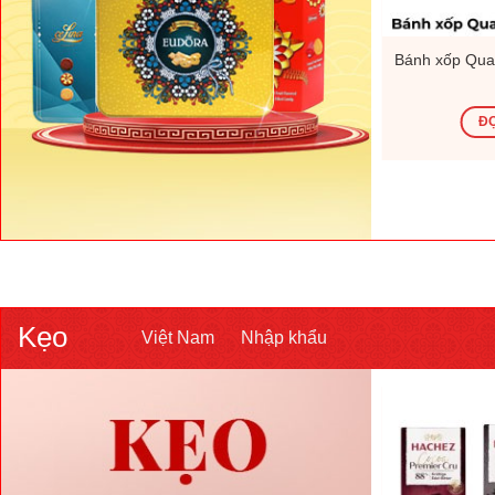
 Việt Nam
Mứt tết Hữu Nghị – 200g – Việt
Bánh xốp Quad
Nam
ĐỌC TIẾP
ĐỌ
Kẹo
Việt Nam
Nhập khẩu