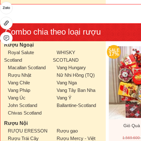
Combo chia theo loại rượu
Rượu Ngoại
SALE
SALE
Royal Salute
WHISKY
17%
17%
Scotland
SCOTLAND
Macallan Scotland
Vang Hungary
Rượu Nhật
Nữ Nhi Hồng (TQ)
Vang Chile
Vang Nga
Vang Pháp
Vang Tây Ban Nha
Vang Úc
Vang Ý
John Scotland
Ballantine-Scotland
Chivas Scotland
Rượu Nội
200D
Giỏ Quà Tết V26199D
Giỏ Quà
RƯỢU ERESSON
Rượu gạo
Giá
Giá
Giá
00
₫
1.000.000
₫
1.200.000
₫
1.569.600
Rượu Trái Cây
Rượu Mercy - Việt