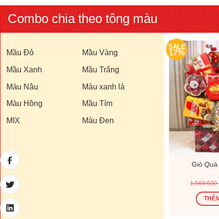
Combo chia theo tông màu
SALE
SALE
Mầu Đỏ
17%
Mầu Vàng
17%
Mầu Xanh
Mầu Trắng
Màu Nâu
Màu xanh lá
Màu Hồng
Mầu Tím
MIX
Màu Đen
200D
Giỏ Quà Tết V26199D
Giỏ Quà
Giá
Giá
Giá
00
₫
1.000.000
₫
1.200.000
₫
1.569.600
hiện
gốc
hiện
tại
là:
tại
Ỏ
THÊM VÀO GIỎ
THÊM
0 ₫.
là:
1.200.000 ₫.
là:
770.000 ₫.
1.000.000 ₫.