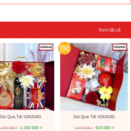
Xem tất cả
SALE
17%
Giỏ Quà Tết V26204D
Giỏ Quà Tết V26203D
Giá
Giá
Giá
Giá
1.230.000
₫
923.000
₫
1.476.000
₫
1.107.600
₫