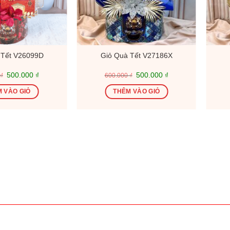
 Tết V26099D
Giỏ Quà Tết V27186X
Giá
Giá
Giá
Giá
500.000
₫
500.000
₫
₫
600.000
₫
gốc
hiện
gốc
hiện
là:
tại
là:
tại
 VÀO GIỎ
THÊM VÀO GIỎ
600.000 ₫.
là:
600.000 ₫.
là:
500.000 ₫.
500.000 ₫.