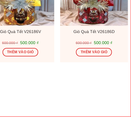
Giỏ Quà Tết V26186V
Giỏ Quà Tết V26186D
Giá
Giá
Giá
Giá
500.000
₫
500.000
₫
600.000
₫
600.000
₫
gốc
hiện
gốc
hiện
là:
tại
là:
tại
THÊM VÀO GIỎ
THÊM VÀO GIỎ
600.000 ₫.
là:
600.000 ₫.
là:
500.000 ₫.
500.000 ₫