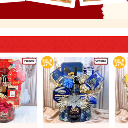
SALE
SALE
17%
17%