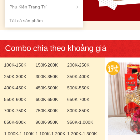
Phụ Kiện Trang Trí
Tất cả sản phẩm
Combo chia theo khoảng giá
100K-150K
150K-200K
200K-250K
SALE
SALE
17%
17%
250K-300K
300K-350K
350K-400K
400K-450K
450K-500K
500K-550K
550K-600K
600K-650K
650K-700K
700K-750K
750K-800K
800K-850K
850K-900k
900K-950K
950K-1.000K
1.000K-1.100K
1.100K-1.200K
1.200K-1.300K