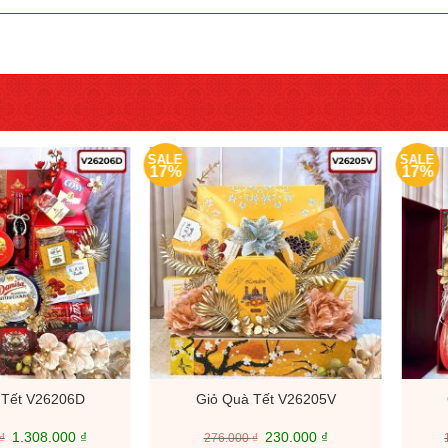
SALE
SALE
17%
17%
 Tết V26206D
Giỏ Quà Tết V26205V
Giá
Giá
Giá
Giá
1.308.000
₫
230.000
₫
₫
276.000
₫