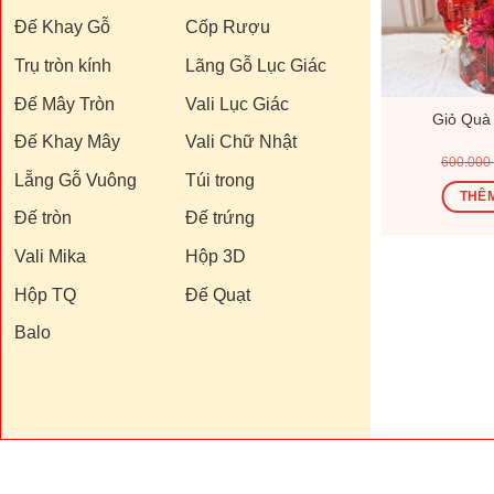
Đế Khay Gỗ
Cốp Rượu
Trụ tròn kính
Lãng Gỗ Lục Giác
Đế Mây Tròn
Vali Lục Giác
182V
Giỏ Quà Tết V26144V
Giỏ Quà
Đế Khay Mây
Vali Chữ Nhật
Giá
Giá
Giá
00
₫
1.200.000
₫
1.440.000
₫
600.000
hiện
gốc
hiện
Lẵng Gỗ Vuông
Túi trong
tại
là:
tại
Ỏ
THÊM VÀO GIỎ
THÊM
0 ₫.
là:
1.440.000 ₫.
là:
Đế tròn
Đế trứng
370.000 ₫.
1.200.000 ₫.
Vali Mika
Hộp 3D
Hộp TQ
Đế Quạt
Balo