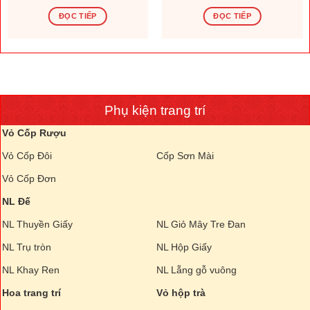
ĐỌC TIẾP
ĐỌC TIẾP
Phụ kiện trang trí
Vỏ Cốp Rượu
Vỏ Cốp Đôi
Cốp Sơn Mài
Vỏ Cốp Đơn
NL Đế
NL Thuyền Giấy
NL Giỏ Mây Tre Đan
NL Trụ tròn
NL Hộp Giấy
NL Khay Ren
NL Lẵng gỗ vuông
Hoa trang trí
Vỏ hộp trà