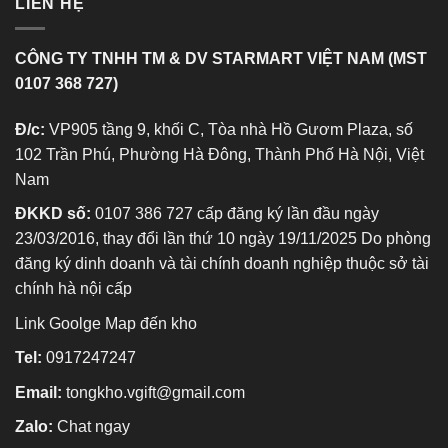
LIÊN HỆ
CÔNG TY TNHH TM & DV STARMART VIỆT NAM (MST
0107 368 727)
Đ/c:
VP905 tầng 9, khối C, Tòa nhà Hồ Gươm Plaza, số
102 Trần Phú, Phường Hà Đông, Thành Phố Hà Nội, Việt
Nam
ĐKKD số:
0107 386 727 cấp đăng ký lần đầu ngày
23/03/2016, thay đổi lần thứ 10 ngày 19/11/2025 Do phòng
đăng ký dinh doanh và tài chính doanh nghiệp thuộc sở tài
chính hà nội cấp
Link Goolge Map đến kho
Tel:
0917247247
Email:
tongkho.vgift@gmail.com
Zalo:
Chat ngay