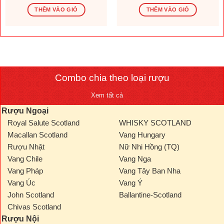
gốc
hiện
gốc
hiện
là:
tại
là:
tại
THÊM VÀO GIỎ
THÊM VÀO GIỎ
1.569.600 ₫.
là:
276.000 ₫.
là:
.000 ₫.
1.308.000 ₫.
230.000
Combo chia theo loại rượu
Xem tất cả
Rượu Ngoại
Royal Salute Scotland
WHISKY SCOTLAND
Macallan Scotland
Vang Hungary
Rượu Nhật
Nữ Nhi Hồng (TQ)
Vang Chile
Vang Nga
Vang Pháp
Vang Tây Ban Nha
Vang Úc
Vang Ý
John Scotland
Ballantine-Scotland
Chivas Scotland
Rượu Nội