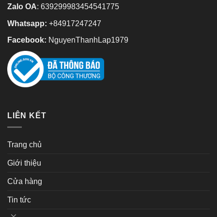
Zalo OA
:
639299983454541775
Whatsapp:
+84917247247
Facebook:
NguyenThanhLap1979
LIÊN KẾT
Trang chủ
Giới thiệu
Cửa hàng
Tin tức