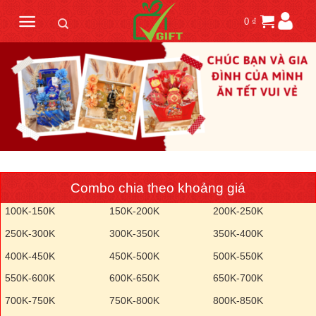
Skip
0
₫
to
content
Combo chia theo khoảng giá
100K-150K
150K-200K
200K-250K
250K-300K
300K-350K
350K-400K
400K-450K
450K-500K
500K-550K
550K-600K
600K-650K
650K-700K
700K-750K
750K-800K
800K-850K