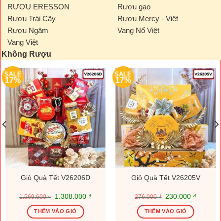
RƯỢU ERESSON
Rượu gạo
Rượu Trái Cây
Rượu Mercy - Việt
Rượu Ngâm
Vang Nổ Việt
Vang Việt
Không Rượu
SALE
SALE
17%
17%
Giỏ Quà Tết V26206D
Giỏ Quà Tết V26205V
Giá
Giá
Giá
Giá
1.308.000
₫
230.000
₫
1.569.600
₫
276.000
₫
gốc
hiện
gốc
hiện
là:
tại
là:
tại
THÊM VÀO GIỎ
THÊM VÀO GIỎ
1.569.600 ₫.
là:
276.000 ₫.
là: