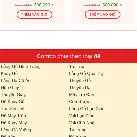
Giá
Giá
Giá
Giá
500.000
₫
500.000
₫
600.000
₫
600.000
₫
gốc
hiện
gốc
hiện
là:
tại
là:
tại
THÊM VÀO GIỎ
THÊM VÀO GIỎ
600.000 ₫.
là:
600.000 ₫.
là:
.000 ₫.
500.000 ₫.
500.000
Combo chia theo loại đế
Lẵng Gỗ Hình Trăng
Trụ Tròn
Khay Gỗ
Lẵng Gỗ Quai TQ
Lẵng Da Cổ Áo
Thuyền Gỗ
Hộp Giấy
Thuyền Da
Thuyền Giấy
Mây Tre Đan
Đế Khay Gỗ
Cốp Rượu
Trụ tròn kính
Lãng Gỗ Lục Giác
Đế Mây Tròn
Vali Lục Giác
Đế Khay Mây
Vali Chữ Nhật
Lẵng Gỗ Vuông
Túi trong
Đế tròn
Đế trứng