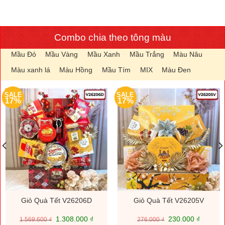
Combo chia theo tông màu
Mầu Đỏ
Mầu Vàng
Mầu Xanh
Mầu Trắng
Màu Nâu
Màu xanh lá
Màu Hồng
Mầu Tím
MIX
Màu Đen
SALE
SALE
17%
17%
Giỏ Quà Tết V26206D
Giỏ Quà Tết V26205V
Giá
Giá
Giá
Giá
1.308.000
₫
230.000
₫
1.569.600
₫
276.000
₫