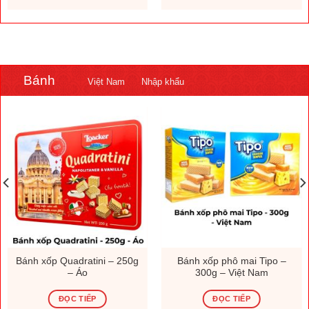
.000 ₫.
1.308.000 ₫.
230.000
Bánh
Việt Nam
Nhập khẩu
Bánh xốp Quadratini – 250g
Bánh xốp phô mai Tipo –
– Áo
300g – Việt Nam
ĐỌC TIẾP
ĐỌC TIẾP