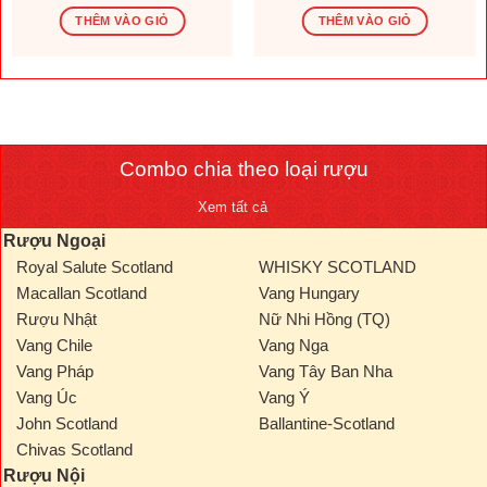
gốc
hiện
gốc
hiện
là:
tại
là:
tại
THÊM VÀO GIỎ
THÊM VÀO GIỎ
1.569.600 ₫.
là:
276.000 ₫.
là:
.000 ₫.
1.308.000 ₫.
230.000
Combo chia theo loại rượu
Xem tất cả
Rượu Ngoại
Royal Salute Scotland
WHISKY SCOTLAND
Macallan Scotland
Vang Hungary
Rượu Nhật
Nữ Nhi Hồng (TQ)
Vang Chile
Vang Nga
Vang Pháp
Vang Tây Ban Nha
Vang Úc
Vang Ý
John Scotland
Ballantine-Scotland
Chivas Scotland
Rượu Nội