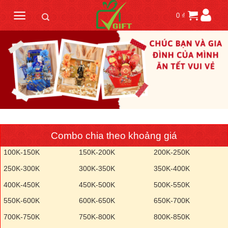
Skip
0
₫
to
content
Combo chia theo khoảng giá
100K-150K
150K-200K
200K-250K
250K-300K
300K-350K
350K-400K
400K-450K
450K-500K
500K-550K
550K-600K
600K-650K
650K-700K
700K-750K
750K-800K
800K-850K