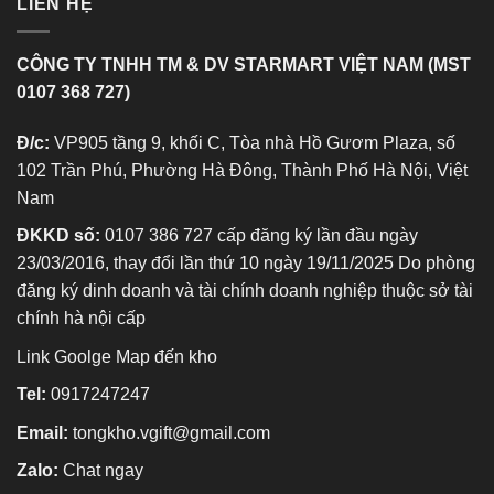
LIÊN HỆ
CÔNG TY TNHH TM & DV STARMART VIỆT NAM (MST
0107 368 727)
Đ/c:
VP905 tầng 9, khối C, Tòa nhà Hồ Gươm Plaza, số
102 Trần Phú, Phường Hà Đông, Thành Phố Hà Nội, Việt
Nam
ĐKKD số:
0107 386 727 cấp đăng ký lần đầu ngày
23/03/2016, thay đổi lần thứ 10 ngày 19/11/2025 Do phòng
đăng ký dinh doanh và tài chính doanh nghiệp thuộc sở tài
chính hà nội cấp
Link Goolge Map đến kho
Tel:
0917247247
Email:
tongkho.vgift@gmail.com
Zalo:
Chat ngay