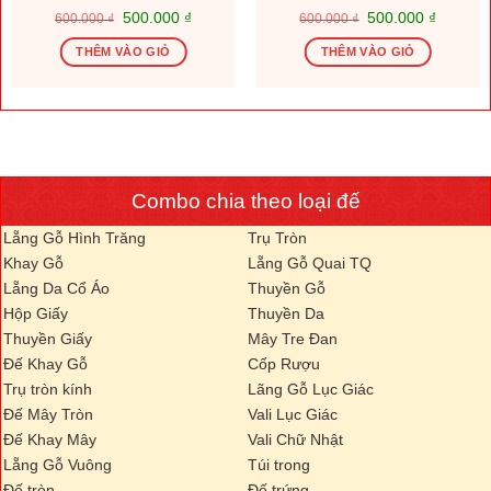
Giá
Giá
Giá
Giá
500.000
₫
500.000
₫
600.000
₫
600.000
₫
gốc
hiện
gốc
hiện
là:
tại
là:
tại
THÊM VÀO GIỎ
THÊM VÀO GIỎ
600.000 ₫.
là:
600.000 ₫.
là:
.000 ₫.
500.000 ₫.
500.000
Combo chia theo loại đế
Lẵng Gỗ Hình Trăng
Trụ Tròn
Khay Gỗ
Lẵng Gỗ Quai TQ
Lẵng Da Cổ Áo
Thuyền Gỗ
Hộp Giấy
Thuyền Da
Thuyền Giấy
Mây Tre Đan
Đế Khay Gỗ
Cốp Rượu
Trụ tròn kính
Lãng Gỗ Lục Giác
Đế Mây Tròn
Vali Lục Giác
Đế Khay Mây
Vali Chữ Nhật
Lẵng Gỗ Vuông
Túi trong
Đế tròn
Đế trứng