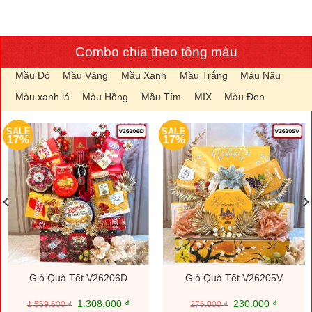
Combo chia theo tông màu
Mầu Đỏ
Mầu Vàng
Mầu Xanh
Mầu Trắng
Màu Nâu
Màu xanh lá
Màu Hồng
Mầu Tím
MIX
Màu Đen
SALE
SALE
17%
17%
Giỏ Quà Tết V26206D
Giỏ Quà Tết V26205V
Giá
Giá
Giá
Giá
1.308.000
₫
230.000
₫
1.569.600
₫
276.000
₫