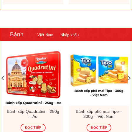
.000 ₫.
1.308.000 ₫.
230.000
Bánh
Việt Nam
Nhập khẩu
Bánh xốp Quadratini – 250g
Bánh xốp phô mai Tipo –
– Áo
300g – Việt Nam
ĐỌC TIẾP
ĐỌC TIẾP