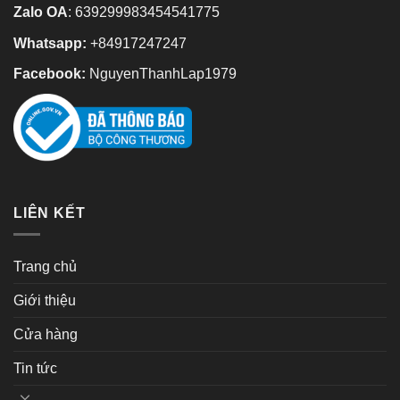
Zalo OA
:
639299983454541775
Whatsapp:
+84917247247
Facebook:
NguyenThanhLap1979
LIÊN KẾT
Trang chủ
Giới thiệu
Cửa hàng
Tin tức