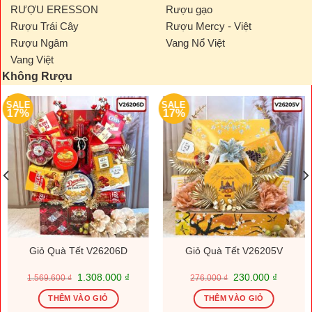
RƯỢU ERESSON
Rượu gạo
Rượu Trái Cây
Rượu Mercy - Việt
Rượu Ngâm
Vang Nổ Việt
Vang Việt
Không Rượu
SALE
SALE
17%
17%
Giỏ Quà Tết V26206D
Giỏ Quà Tết V26205V
Giá
Giá
Giá
Giá
1.308.000
₫
230.000
₫
1.569.600
₫
276.000
₫
gốc
hiện
gốc
hiện
là:
tại
là:
tại
THÊM VÀO GIỎ
THÊM VÀO GIỎ
1.569.600 ₫.
là:
276.000 ₫.
là: