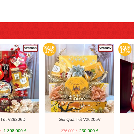
SALE
SALE
17%
17%
 Tết V26206D
Giỏ Quà Tết V26205V
Giá
Giá
Giá
Giá
1.308.000
₫
230.000
₫
₫
276.000
₫