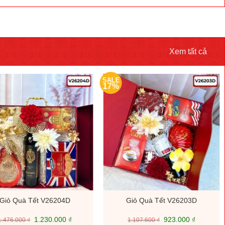
Xem tất cả
SALE
17%
Giỏ Quà Tết V26204D
Giỏ Quà Tết V26203D
Giá
Giá
Giá
Giá
1.230.000
₫
923.000
₫
1.476.000
₫
1.107.600
₫