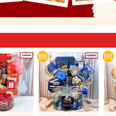
SALE
SALE
17%
17%