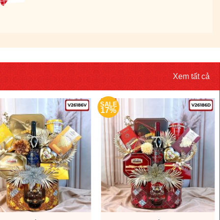
Xem tất cả
SALE
17%