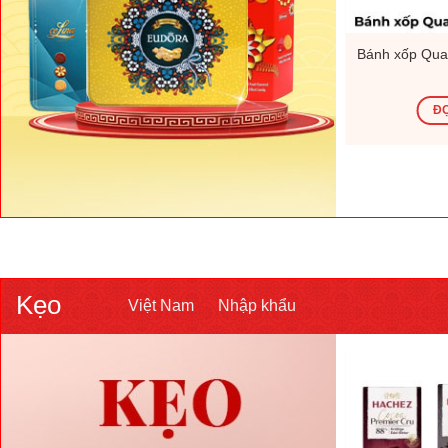
 Việt Nam
Mứt tết Hữu Nghị – 200g – Việt
Bánh xốp Quad
Nam
ĐỌC TIẾP
ĐỌ
Kẹo
Việt Nam
Nhập khẩu