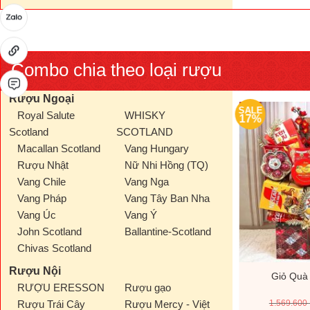
Combo chia theo loại rượu
Rượu Ngoại
SALE
SALE
Royal Salute
WHISKY
17%
17%
Scotland
SCOTLAND
Macallan Scotland
Vang Hungary
Rượu Nhật
Nữ Nhi Hồng (TQ)
Vang Chile
Vang Nga
Vang Pháp
Vang Tây Ban Nha
Vang Úc
Vang Ý
John Scotland
Ballantine-Scotland
Chivas Scotland
Rượu Nội
200D
Giỏ Quà Tết V26199D
Giỏ Quà
RƯỢU ERESSON
Rượu gạo
Giá
Giá
Giá
00
₫
1.000.000
₫
1.200.000
₫
1.569.600
Rượu Trái Cây
Rượu Mercy - Việt