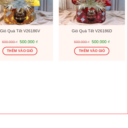
Giỏ Quà Tết V26186V
Giỏ Quà Tết V26186D
Giá
Giá
Giá
Giá
500.000
₫
500.000
₫
600.000
₫
600.000
₫
gốc
hiện
gốc
hiện
là:
tại
là:
tại
THÊM VÀO GIỎ
THÊM VÀO GIỎ
600.000 ₫.
là:
600.000 ₫.
là:
500.000 ₫.
500.000 ₫