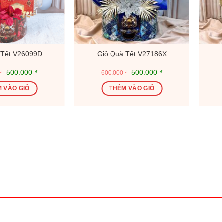
 Tết V26099D
Giỏ Quà Tết V27186X
Giá
Giá
Giá
Giá
500.000
₫
500.000
₫
₫
600.000
₫
gốc
hiện
gốc
hiện
là:
tại
là:
tại
 VÀO GIỎ
THÊM VÀO GIỎ
600.000 ₫.
là:
600.000 ₫.
là:
500.000 ₫.
500.000 ₫.