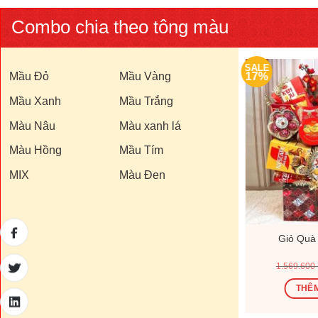
Combo chia theo tông màu
SALE
SALE
Mầu Đỏ
17%
Mầu Vàng
17%
Mầu Xanh
Mầu Trắng
Màu Nâu
Màu xanh lá
Màu Hồng
Mầu Tím
MIX
Màu Đen
200D
Giỏ Quà Tết V26199D
Giỏ Quà
Giá
Giá
Giá
00
₫
1.000.000
₫
1.200.000
₫
1.569.600
hiện
gốc
hiện
tại
là:
tại
Ỏ
THÊM VÀO GIỎ
THÊM
0 ₫.
là:
1.200.000 ₫.
là:
770.000 ₫.
1.000.000 ₫.