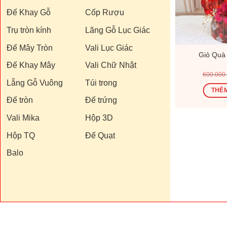
Đế Khay Gỗ
Cốp Rượu
Trụ tròn kính
Lãng Gỗ Lục Giác
Đế Mây Tròn
Vali Lục Giác
182V
Giỏ Quà Tết V26144V
Giỏ Quà
Đế Khay Mây
Vali Chữ Nhật
Giá
Giá
Giá
00
₫
1.200.000
₫
1.440.000
₫
600.000
hiện
gốc
hiện
Lẵng Gỗ Vuông
Túi trong
tại
là:
tại
Ỏ
THÊM VÀO GIỎ
THÊM
0 ₫.
là:
1.440.000 ₫.
là:
Đế tròn
Đế trứng
370.000 ₫.
1.200.000 ₫.
Vali Mika
Hộp 3D
Hộp TQ
Đế Quạt
Balo