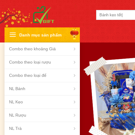
Skip
to
Tìm
content
kiếm:
Danh mục sản phẩm
Combo theo khoảng Giá
Combo theo loại rượu
Combo theo loại đế
NL Bánh
NL Kẹo
NL Rượu
NL Trà