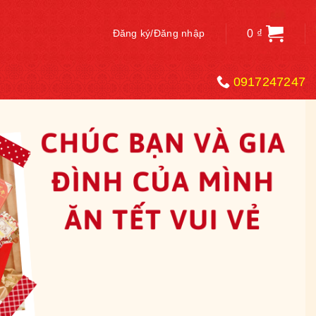
0
₫
Đăng ký/Đăng nhập
0917247247