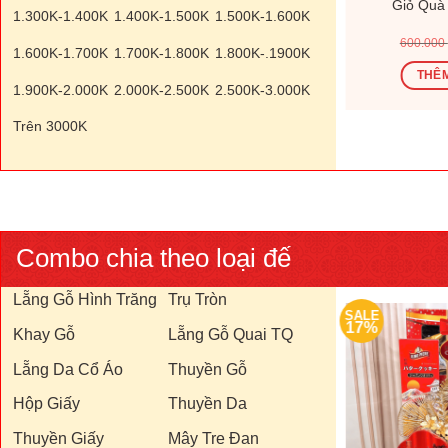
182V
Giỏ Quà Tết V26144V
Giỏ Quà
1.300K-1.400K
1.400K-1.500K
1.500K-1.600K
Giá
Giá
Giá
00
₫
1.200.000
₫
1.440.000
₫
600.000
1.600K-1.700K
1.700K-1.800K
1.800K-.1900K
hiện
gốc
hiện
tại
là:
tại
Ỏ
THÊM VÀO GIỎ
THÊM
0 ₫.
là:
1.440.000 ₫.
là:
1.900K-2.000K
2.000K-2.500K
2.500K-3.000K
370.000 ₫.
1.200.000 ₫.
Trên 3000K
Combo chia theo loại đế
Lẵng Gỗ Hình Trăng
Trụ Tròn
SALE
SALE
17%
17%
Khay Gỗ
Lẵng Gỗ Quai TQ
Lẵng Da Cổ Áo
Thuyền Gỗ
Hộp Giấy
Thuyền Da
Thuyền Giấy
Mây Tre Đan