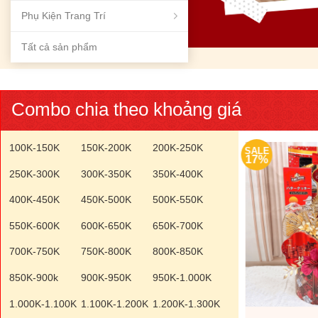
Phụ Kiện Trang Trí
Tất cả sản phẩm
Combo chia theo khoảng giá
100K-150K
150K-200K
200K-250K
SALE
SALE
17%
17%
250K-300K
300K-350K
350K-400K
400K-450K
450K-500K
500K-550K
550K-600K
600K-650K
650K-700K
700K-750K
750K-800K
800K-850K
850K-900k
900K-950K
950K-1.000K
1.000K-1.100K
1.100K-1.200K
1.200K-1.300K