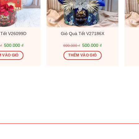
 Tết V26099D
Giỏ Quà Tết V27186X
Giá
Giá
Giá
Giá
500.000
₫
500.000
₫
₫
600.000
₫
gốc
hiện
gốc
hiện
là:
tại
là:
tại
 VÀO GIỎ
THÊM VÀO GIỎ
600.000 ₫.
là:
600.000 ₫.
là:
500.000 ₫.
500.000 ₫.