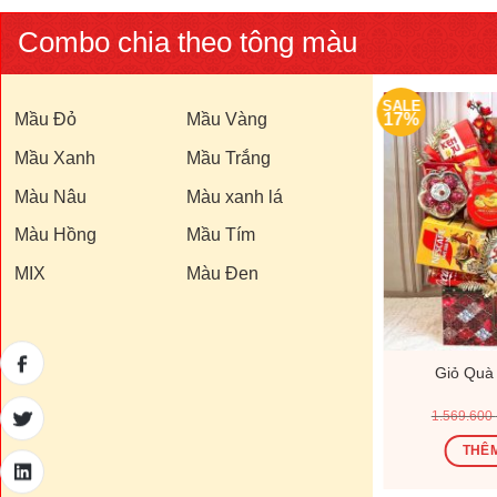
Combo chia theo tông màu
SALE
SALE
Mầu Đỏ
17%
Mầu Vàng
17%
Mầu Xanh
Mầu Trắng
Màu Nâu
Màu xanh lá
Màu Hồng
Mầu Tím
MIX
Màu Đen
200D
Giỏ Quà Tết V26199D
Giỏ Quà
Giá
Giá
Giá
00
₫
1.000.000
₫
1.200.000
₫
1.569.600
hiện
gốc
hiện
tại
là:
tại
Ỏ
THÊM VÀO GIỎ
THÊM
0 ₫.
là:
1.200.000 ₫.
là:
770.000 ₫.
1.000.000 ₫.