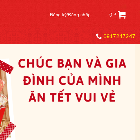
0
₫
Đăng ký/Đăng nhập
0917247247