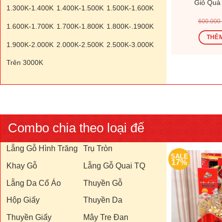
182V
Giỏ Quà Tết V26144V
Giỏ Quà
1.300K-1.400K
1.400K-1.500K
1.500K-1.600K
Giá
Giá
Giá
00
₫
1.200.000
₫
1.440.000
₫
600.000
1.600K-1.700K
1.700K-1.800K
1.800K-.1900K
hiện
gốc
hiện
tại
là:
tại
Ỏ
THÊM VÀO GIỎ
THÊM
0 ₫.
là:
1.440.000 ₫.
là:
1.900K-2.000K
2.000K-2.500K
2.500K-3.000K
370.000 ₫.
1.200.000 ₫.
Trên 3000K
Combo chia theo loại đế
Lẵng Gỗ Hình Trăng
Trụ Tròn
SALE
SALE
17%
17%
Khay Gỗ
Lẵng Gỗ Quai TQ
Lẵng Da Cổ Áo
Thuyền Gỗ
Hộp Giấy
Thuyền Da
Thuyền Giấy
Mây Tre Đan