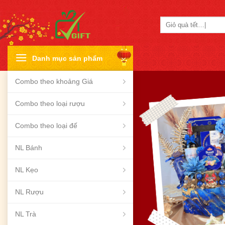
Skip
to
Tìm
content
kiếm:
Danh mục sản phẩm
Combo theo khoảng Giá
Combo theo loại rượu
Combo theo loại đế
NL Bánh
NL Kẹo
NL Rượu
NL Trà