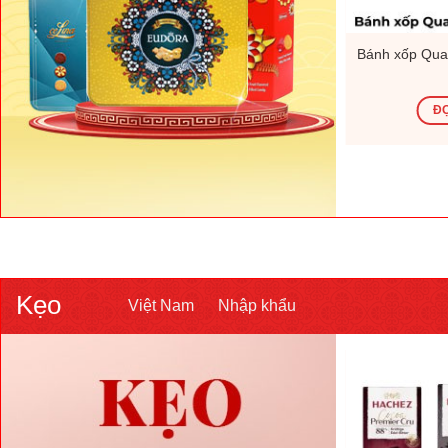
 Việt Nam
Mứt tết Hữu Nghị – 200g – Việt
Bánh xốp Quad
Nam
ĐỌC TIẾP
ĐỌ
Kẹo
Việt Nam
Nhập khẩu