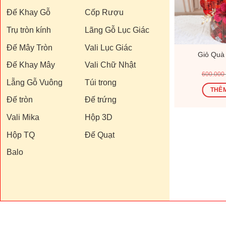
Đế Khay Gỗ
Cốp Rượu
Trụ tròn kính
Lãng Gỗ Lục Giác
Đế Mây Tròn
Vali Lục Giác
182V
Giỏ Quà Tết V26144V
Giỏ Quà
Đế Khay Mây
Vali Chữ Nhật
Giá
Giá
Giá
00
₫
1.200.000
₫
1.440.000
₫
600.000
hiện
gốc
hiện
Lẵng Gỗ Vuông
Túi trong
tại
là:
tại
Ỏ
THÊM VÀO GIỎ
THÊM
0 ₫.
là:
1.440.000 ₫.
là:
Đế tròn
Đế trứng
370.000 ₫.
1.200.000 ₫.
Vali Mika
Hộp 3D
Hộp TQ
Đế Quạt
Balo