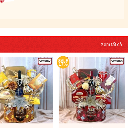
Xem tất cả
SALE
17%