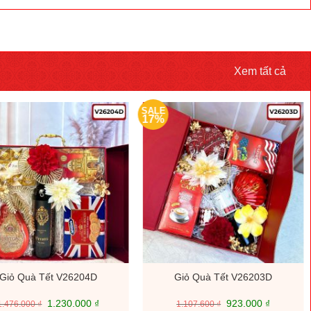
Xem tất cả
SALE
17%
Giỏ Quà Tết V26204D
Giỏ Quà Tết V26203D
Giá
Giá
Giá
Giá
1.230.000
₫
923.000
₫
1.476.000
₫
1.107.600
₫