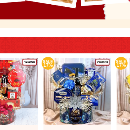
SALE
SALE
17%
17%