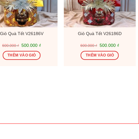
Giỏ Quà Tết V26186V
Giỏ Quà Tết V26186D
Giá
Giá
Giá
Giá
500.000
₫
500.000
₫
600.000
₫
600.000
₫
gốc
hiện
gốc
hiện
là:
tại
là:
tại
THÊM VÀO GIỎ
THÊM VÀO GIỎ
600.000 ₫.
là:
600.000 ₫.
là:
500.000 ₫.
500.000 ₫