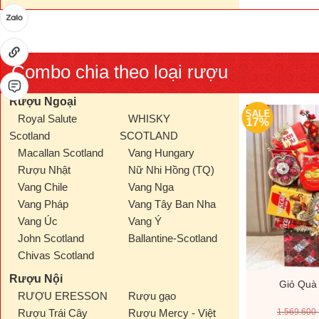
Combo chia theo loại rượu
Rượu Ngoại
SALE
SALE
Royal Salute
WHISKY
17%
17%
Scotland
SCOTLAND
Macallan Scotland
Vang Hungary
Rượu Nhật
Nữ Nhi Hồng (TQ)
Vang Chile
Vang Nga
Vang Pháp
Vang Tây Ban Nha
Vang Úc
Vang Ý
John Scotland
Ballantine-Scotland
Chivas Scotland
Rượu Nội
200D
Giỏ Quà Tết V26199D
Giỏ Quà
RƯỢU ERESSON
Rượu gạo
Giá
Giá
Giá
00
₫
1.000.000
₫
1.200.000
₫
1.569.600
Rượu Trái Cây
Rượu Mercy - Việt