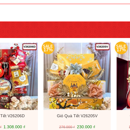
SALE
SALE
17%
17%
 Tết V26206D
Giỏ Quà Tết V26205V
Giá
Giá
Giá
Giá
1.308.000
₫
230.000
₫
₫
276.000
₫