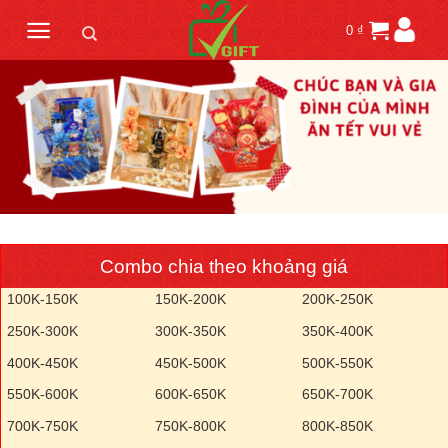
Skip
0
₫
to
content
Combo chia theo khoảng giá
100K-150K
150K-200K
200K-250K
250K-300K
300K-350K
350K-400K
400K-450K
450K-500K
500K-550K
550K-600K
600K-650K
650K-700K
700K-750K
750K-800K
800K-850K