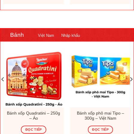
.000 ₫.
1.308.000 ₫.
230.000
Bánh
Việt Nam
Nhập khẩu
Bánh xốp Quadratini – 250g
Bánh xốp phô mai Tipo –
– Áo
300g – Việt Nam
ĐỌC TIẾP
ĐỌC TIẾP