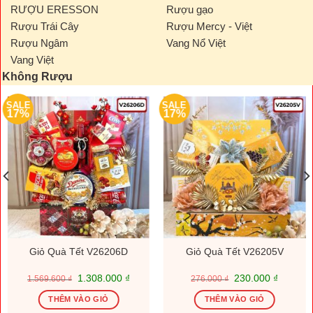
RƯỢU ERESSON
Rượu gạo
Rượu Trái Cây
Rượu Mercy - Việt
Rượu Ngâm
Vang Nổ Việt
Vang Việt
Không Rượu
SALE
SALE
17%
17%
Giỏ Quà Tết V26206D
Giỏ Quà Tết V26205V
Giá
Giá
Giá
Giá
1.308.000
₫
230.000
₫
1.569.600
₫
276.000
₫
gốc
hiện
gốc
hiện
là:
tại
là:
tại
THÊM VÀO GIỎ
THÊM VÀO GIỎ
1.569.600 ₫.
là:
276.000 ₫.
là: