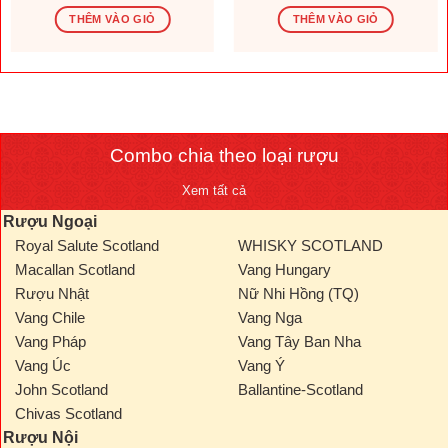
gốc
hiện
gốc
hiện
là:
tại
là:
tại
THÊM VÀO GIỎ
THÊM VÀO GIỎ
1.569.600 ₫.
là:
276.000 ₫.
là:
.000 ₫.
1.308.000 ₫.
230.000
Combo chia theo loại rượu
Xem tất cả
Rượu Ngoại
Royal Salute Scotland
WHISKY SCOTLAND
Macallan Scotland
Vang Hungary
Rượu Nhật
Nữ Nhi Hồng (TQ)
Vang Chile
Vang Nga
Vang Pháp
Vang Tây Ban Nha
Vang Úc
Vang Ý
John Scotland
Ballantine-Scotland
Chivas Scotland
Rượu Nội