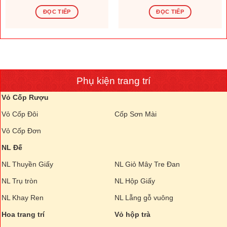
ĐỌC TIẾP
ĐỌC TIẾP
Phụ kiện trang trí
Vỏ Cốp Rượu
Vỏ Cốp Đôi
Cốp Sơn Mài
Vỏ Cốp Đơn
NL Đế
NL Thuyền Giấy
NL Giỏ Mây Tre Đan
NL Trụ tròn
NL Hộp Giấy
NL Khay Ren
NL Lẵng gỗ vuông
Hoa trang trí
Vỏ hộp trà