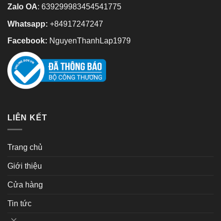
Zalo OA
:
639299983454541775
Whatsapp:
+84917247247
Facebook:
NguyenThanhLap1979
LIÊN KẾT
Trang chủ
Giới thiệu
Cửa hàng
Tin tức