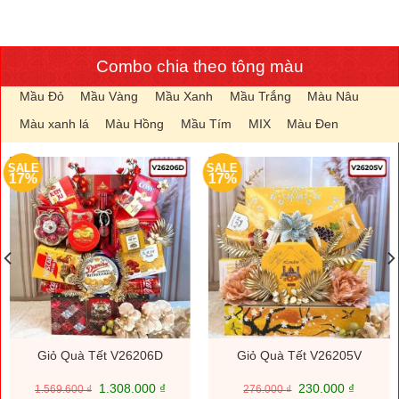
Combo chia theo tông màu
Mầu Đỏ
Mầu Vàng
Mầu Xanh
Mầu Trắng
Màu Nâu
Màu xanh lá
Màu Hồng
Mầu Tím
MIX
Màu Đen
SALE
SALE
17%
17%
Giỏ Quà Tết V26206D
Giỏ Quà Tết V26205V
Giá
Giá
Giá
Giá
1.308.000
₫
230.000
₫
1.569.600
₫
276.000
₫