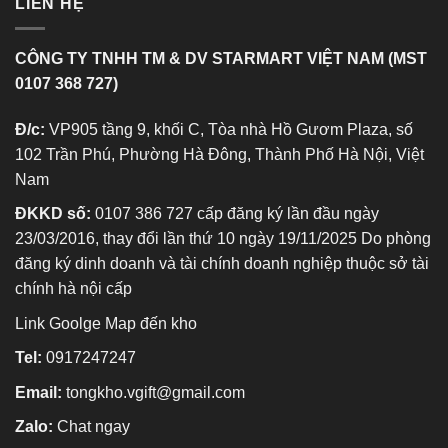
LIÊN HỆ
CÔNG TY TNHH TM & DV STARMART VIỆT NAM (MST
0107 368 727)
Đ/c:
VP905 tầng 9, khối C, Tòa nhà Hồ Gươm Plaza, số
102 Trần Phú, Phường Hà Đông, Thành Phố Hà Nội, Việt
Nam
ĐKKD số:
0107 386 727 cấp đăng ký lần đầu ngày
23/03/2016, thay đổi lần thứ 10 ngày 19/11/2025 Do phòng
đăng ký dinh doanh và tài chính doanh nghiệp thuộc sở tài
chính hà nội cấp
Link Goolge Map đến kho
Tel:
0917247247
Email:
tongkho.vgift@gmail.com
Zalo:
Chat ngay