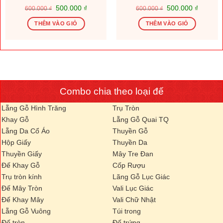
Giá
Giá
Giá
Giá
500.000
₫
500.000
₫
600.000
₫
600.000
₫
gốc
hiện
gốc
hiện
là:
tại
là:
tại
THÊM VÀO GIỎ
THÊM VÀO GIỎ
600.000 ₫.
là:
600.000 ₫.
là:
.000 ₫.
500.000 ₫.
500.000
Combo chia theo loại đế
Lẵng Gỗ Hình Trăng
Trụ Tròn
Khay Gỗ
Lẵng Gỗ Quai TQ
Lẵng Da Cổ Áo
Thuyền Gỗ
Hộp Giấy
Thuyền Da
Thuyền Giấy
Mây Tre Đan
Đế Khay Gỗ
Cốp Rượu
Trụ tròn kính
Lãng Gỗ Lục Giác
Đế Mây Tròn
Vali Lục Giác
Đế Khay Mây
Vali Chữ Nhật
Lẵng Gỗ Vuông
Túi trong
Đế tròn
Đế trứng