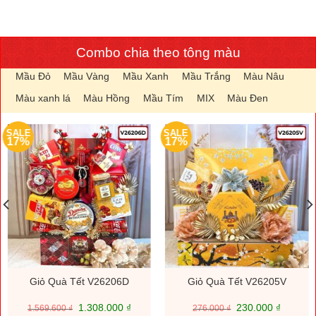
Combo chia theo tông màu
Mầu Đỏ
Mầu Vàng
Mầu Xanh
Mầu Trắng
Màu Nâu
Màu xanh lá
Màu Hồng
Mầu Tím
MIX
Màu Đen
SALE
SALE
17%
17%
Giỏ Quà Tết V26206D
Giỏ Quà Tết V26205V
Giá
Giá
Giá
Giá
1.308.000
₫
230.000
₫
1.569.600
₫
276.000
₫