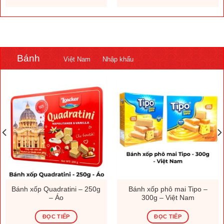
.000 ₫.
1.308.000 ₫.
230.000
Bánh
Việt Nam
Nhập khẩu
Bánh xốp Quadratini – 250g
Bánh xốp phô mai Tipo –
– Áo
300g – Việt Nam
ĐỌC TIẾP
ĐỌC TIẾP