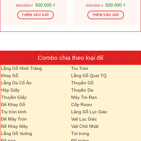
Giá
Giá
Giá
Giá
500.000
₫
500.000
₫
600.000
₫
600.000
₫
gốc
hiện
gốc
hiện
là:
tại
là:
tại
THÊM VÀO GIỎ
THÊM VÀO GIỎ
600.000 ₫.
là:
600.000 ₫.
là:
.000 ₫.
500.000 ₫.
500.000
Combo chia theo loại đế
Lẵng Gỗ Hình Trăng
Trụ Tròn
Khay Gỗ
Lẵng Gỗ Quai TQ
Lẵng Da Cổ Áo
Thuyền Gỗ
Hộp Giấy
Thuyền Da
Thuyền Giấy
Mây Tre Đan
Đế Khay Gỗ
Cốp Rượu
Trụ tròn kính
Lãng Gỗ Lục Giác
Đế Mây Tròn
Vali Lục Giác
Đế Khay Mây
Vali Chữ Nhật
Lẵng Gỗ Vuông
Túi trong
Đế tròn
Đế trứng