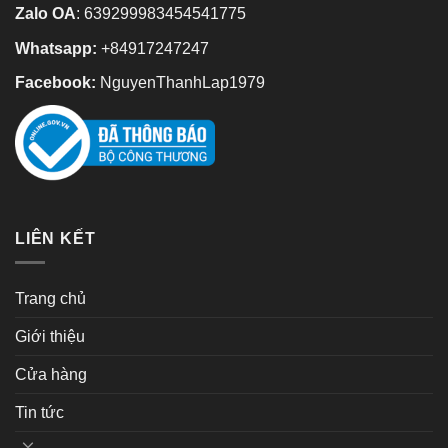
Zalo OA
:
639299983454541775
Whatsapp:
+84917247247
Facebook:
NguyenThanhLap1979
LIÊN KẾT
Trang chủ
Giới thiệu
Cửa hàng
Tin tức