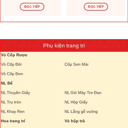
ĐỌC TIẾP
ĐỌC TIẾP
Phụ kiện trang trí
Vỏ Cốp Rượu
Vỏ Cốp Đôi
Cốp Sơn Mài
Vỏ Cốp Đơn
NL Đế
NL Thuyền Giấy
NL Giỏ Mây Tre Đan
NL Trụ tròn
NL Hộp Giấy
NL Khay Ren
NL Lẵng gỗ vuông
Hoa trang trí
Vỏ hộp trà