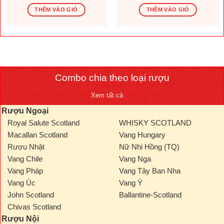
gốc
hiện
gốc
hiện
là:
tại
là:
tại
THÊM VÀO GIỎ
THÊM VÀO GIỎ
1.569.600 ₫.
là:
276.000 ₫.
là:
.000 ₫.
1.308.000 ₫.
230.000
Combo chia theo loại rượu
Xem tất cả
Rượu Ngoại
Royal Salute Scotland
WHISKY SCOTLAND
Macallan Scotland
Vang Hungary
Rượu Nhật
Nữ Nhi Hồng (TQ)
Vang Chile
Vang Nga
Vang Pháp
Vang Tây Ban Nha
Vang Úc
Vang Ý
John Scotland
Ballantine-Scotland
Chivas Scotland
Rượu Nội