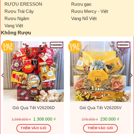
RƯỢU ERESSON
Rượu gạo
Rượu Trái Cây
Rượu Mercy - Việt
Rượu Ngâm
Vang Nổ Việt
Vang Việt
Không Rượu
SALE
SALE
17%
17%
Giỏ Quà Tết V26206D
Giỏ Quà Tết V26205V
Giá
Giá
Giá
Giá
1.308.000
₫
230.000
₫
1.569.600
₫
276.000
₫
gốc
hiện
gốc
hiện
là:
tại
là:
tại
THÊM VÀO GIỎ
THÊM VÀO GIỎ
1.569.600 ₫.
là:
276.000 ₫.
là: