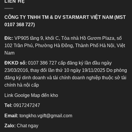
LIÊN HỆ
CÔNG TY TNHH TM & DV STARMART VIỆT NAM (MST
0107 368 727)
Đ/c:
VP905 tầng 9, khối C, Tòa nhà Hồ Gươm Plaza, số
102 Trần Phú, Phường Hà Đông, Thành Phố Hà Nội, Việt
Nam
ĐKKD số:
0107 386 727 cấp đăng ký lần đầu ngày
23/03/2016, thay đổi lần thứ 10 ngày 19/11/2025 Do phòng
đăng ký dinh doanh và tài chính doanh nghiệp thuộc sở tài
chính hà nội cấp
Link Goolge Map đến kho
Tel:
0917247247
Email:
tongkho.vgift@gmail.com
Zalo:
Chat ngay