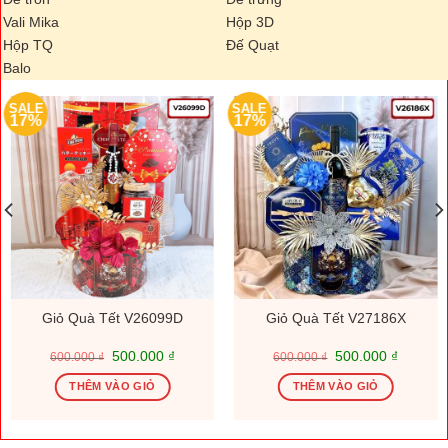
Vali Mika
Hộp 3D
Hộp TQ
Đế Quạt
Balo
SALE
SALE
17%
17%
Giỏ Quà Tết V26099D
Giỏ Quà Tết V27186X
Giá
Giá
Giá
Giá
500.000
₫
500.000
₫
600.000
₫
600.000
₫
gốc
hiện
gốc
hiện
là:
tại
là:
tại
THÊM VÀO GIỎ
THÊM VÀO GIỎ
600.000 ₫.
là:
600.000 ₫.
là:
.000 ₫.
500.000 ₫.
500.000