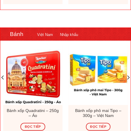
.000 ₫.
1.308.000 ₫.
230.000
Bánh
Việt Nam
Nhập khẩu
Bánh xốp Quadratini – 250g
Bánh xốp phô mai Tipo –
– Áo
300g – Việt Nam
ĐỌC TIẾP
ĐỌC TIẾP