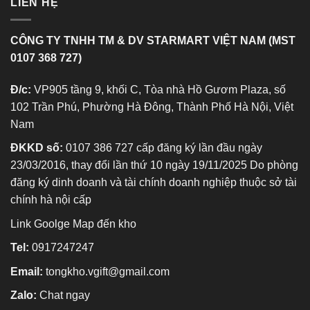
LIÊN HỆ
CÔNG TY TNHH TM & DV STARMART VIỆT NAM (MST
0107 368 727)
Đ/c:
VP905 tầng 9, khối C, Tòa nhà Hồ Gươm Plaza, số
102 Trần Phú, Phường Hà Đông, Thành Phố Hà Nội, Việt
Nam
ĐKKD số:
0107 386 727 cấp đăng ký lần đầu ngày
23/03/2016, thay đổi lần thứ 10 ngày 19/11/2025 Do phòng
đăng ký dinh doanh và tài chính doanh nghiệp thuộc sở tài
chính hà nội cấp
Link Goolge Map đến kho
Tel:
0917247247
Email:
tongkho.vgift@gmail.com
Zalo:
Chat ngay