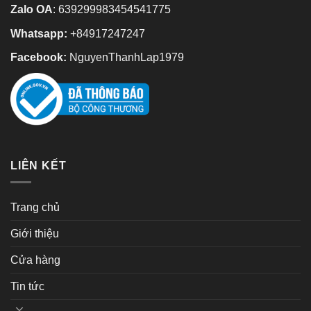
Zalo OA
:
639299983454541775
Whatsapp:
+84917247247
Facebook:
NguyenThanhLap1979
LIÊN KẾT
Trang chủ
Giới thiệu
Cửa hàng
Tin tức