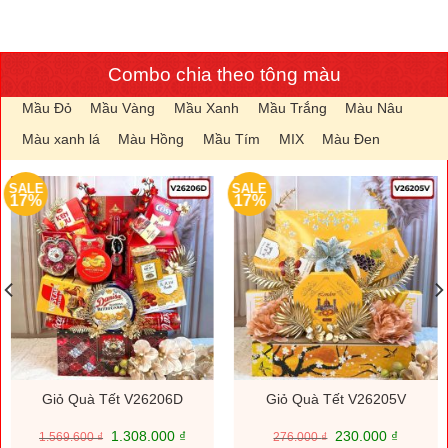
Combo chia theo tông màu
Mầu Đỏ
Mầu Vàng
Mầu Xanh
Mầu Trắng
Màu Nâu
Màu xanh lá
Màu Hồng
Mầu Tím
MIX
Màu Đen
SALE
SALE
17%
17%
Giỏ Quà Tết V26206D
Giỏ Quà Tết V26205V
Giá
Giá
Giá
Giá
1.308.000
₫
230.000
₫
1.569.600
₫
276.000
₫