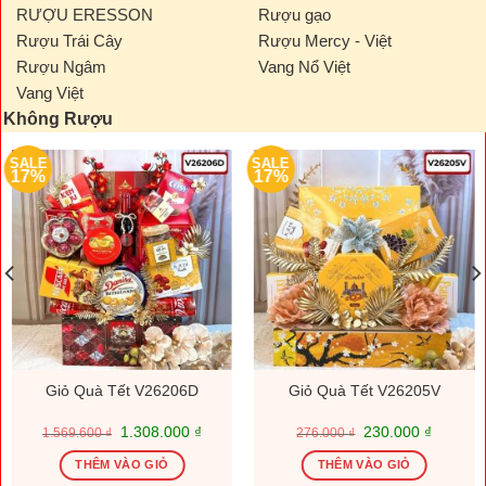
RƯỢU ERESSON
Rượu gạo
Rượu Trái Cây
Rượu Mercy - Việt
Rượu Ngâm
Vang Nổ Việt
Vang Việt
Không Rượu
SALE
SALE
17%
17%
Giỏ Quà Tết V26206D
Giỏ Quà Tết V26205V
Giá
Giá
Giá
Giá
1.308.000
₫
230.000
₫
1.569.600
₫
276.000
₫
gốc
hiện
gốc
hiện
là:
tại
là:
tại
THÊM VÀO GIỎ
THÊM VÀO GIỎ
1.569.600 ₫.
là:
276.000 ₫.
là: