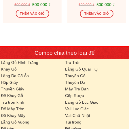
Giá
Giá
Giá
Giá
500.000
₫
500.000
₫
600.000
₫
600.000
₫
gốc
hiện
gốc
hiện
là:
tại
là:
tại
THÊM VÀO GIỎ
THÊM VÀO GIỎ
600.000 ₫.
là:
600.000 ₫.
là:
.000 ₫.
500.000 ₫.
500.000
Combo chia theo loại đế
Lẵng Gỗ Hình Trăng
Trụ Tròn
Khay Gỗ
Lẵng Gỗ Quai TQ
Lẵng Da Cổ Áo
Thuyền Gỗ
Hộp Giấy
Thuyền Da
Thuyền Giấy
Mây Tre Đan
Đế Khay Gỗ
Cốp Rượu
Trụ tròn kính
Lãng Gỗ Lục Giác
Đế Mây Tròn
Vali Lục Giác
Đế Khay Mây
Vali Chữ Nhật
Lẵng Gỗ Vuông
Túi trong
Đế tròn
Đế trứng