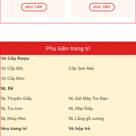
ĐỌC TIẾP
ĐỌC TIẾP
Phụ kiện trang trí
Vỏ Cốp Rượu
Vỏ Cốp Đôi
Cốp Sơn Mài
Vỏ Cốp Đơn
NL Đế
NL Thuyền Giấy
NL Giỏ Mây Tre Đan
NL Trụ tròn
NL Hộp Giấy
NL Khay Ren
NL Lẵng gỗ vuông
Hoa trang trí
Vỏ hộp trà