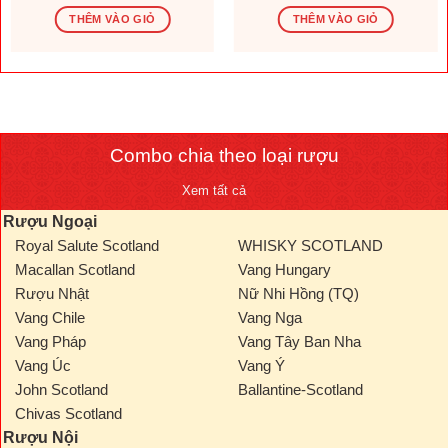
gốc
hiện
gốc
hiện
là:
tại
là:
tại
THÊM VÀO GIỎ
THÊM VÀO GIỎ
1.569.600 ₫.
là:
276.000 ₫.
là:
.000 ₫.
1.308.000 ₫.
230.000
Combo chia theo loại rượu
Xem tất cả
Rượu Ngoại
Royal Salute Scotland
WHISKY SCOTLAND
Macallan Scotland
Vang Hungary
Rượu Nhật
Nữ Nhi Hồng (TQ)
Vang Chile
Vang Nga
Vang Pháp
Vang Tây Ban Nha
Vang Úc
Vang Ý
John Scotland
Ballantine-Scotland
Chivas Scotland
Rượu Nội