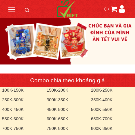
Skip
0
₫
to
content
Combo chia theo khoảng giá
100K-150K
150K-200K
200K-250K
250K-300K
300K-350K
350K-400K
400K-450K
450K-500K
500K-550K
550K-600K
600K-650K
650K-700K
700K-750K
750K-800K
800K-850K