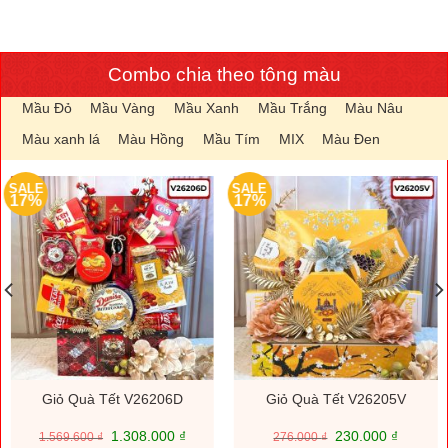
Combo chia theo tông màu
Mầu Đỏ
Mầu Vàng
Mầu Xanh
Mầu Trắng
Màu Nâu
Màu xanh lá
Màu Hồng
Mầu Tím
MIX
Màu Đen
SALE
SALE
17%
17%
Giỏ Quà Tết V26206D
Giỏ Quà Tết V26205V
Giá
Giá
Giá
Giá
1.308.000
₫
230.000
₫
1.569.600
₫
276.000
₫