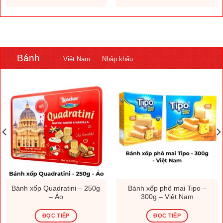
.000 ₫.
1.308.000 ₫.
230.000
Bánh
Việt Nam
Nhập khẩu
Bánh xốp Quadratini – 250g
Bánh xốp phô mai Tipo –
– Áo
300g – Việt Nam
ĐỌC TIẾP
ĐỌC TIẾP