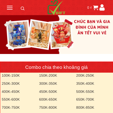
Skip
0
₫
to
content
Combo chia theo khoảng giá
100K-150K
150K-200K
200K-250K
250K-300K
300K-350K
350K-400K
400K-450K
450K-500K
500K-550K
550K-600K
600K-650K
650K-700K
700K-750K
750K-800K
800K-850K