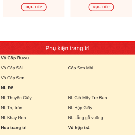
ĐỌC TIẾP
ĐỌC TIẾP
Phụ kiện trang trí
Vỏ Cốp Rượu
Vỏ Cốp Đôi
Cốp Sơn Mài
Vỏ Cốp Đơn
NL Đế
NL Thuyền Giấy
NL Giỏ Mây Tre Đan
NL Trụ tròn
NL Hộp Giấy
NL Khay Ren
NL Lẵng gỗ vuông
Hoa trang trí
Vỏ hộp trà