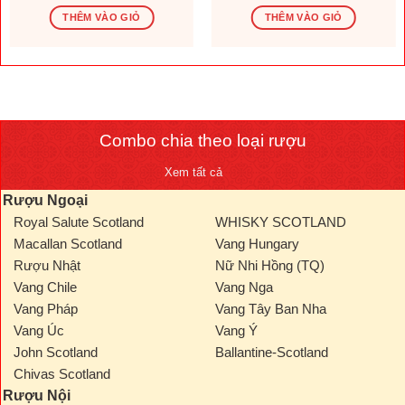
gốc
hiện
gốc
hiện
là:
tại
là:
tại
THÊM VÀO GIỎ
THÊM VÀO GIỎ
1.569.600 ₫.
là:
276.000 ₫.
là:
.000 ₫.
1.308.000 ₫.
230.000
Combo chia theo loại rượu
Xem tất cả
Rượu Ngoại
Royal Salute Scotland
WHISKY SCOTLAND
Macallan Scotland
Vang Hungary
Rượu Nhật
Nữ Nhi Hồng (TQ)
Vang Chile
Vang Nga
Vang Pháp
Vang Tây Ban Nha
Vang Úc
Vang Ý
John Scotland
Ballantine-Scotland
Chivas Scotland
Rượu Nội