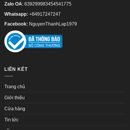
Zalo OA
:
639299983454541775
Whatsapp:
+84917247247
Facebook:
NguyenThanhLap1979
LIÊN KẾT
Trang chủ
Giới thiệu
Cửa hàng
Tin tức