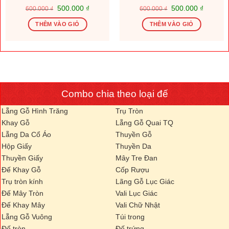
Giá
Giá
Giá
Giá
500.000
₫
500.000
₫
600.000
₫
600.000
₫
gốc
hiện
gốc
hiện
là:
tại
là:
tại
THÊM VÀO GIỎ
THÊM VÀO GIỎ
600.000 ₫.
là:
600.000 ₫.
là:
.000 ₫.
500.000 ₫.
500.000
Combo chia theo loại đế
Lẵng Gỗ Hình Trăng
Trụ Tròn
Khay Gỗ
Lẵng Gỗ Quai TQ
Lẵng Da Cổ Áo
Thuyền Gỗ
Hộp Giấy
Thuyền Da
Thuyền Giấy
Mây Tre Đan
Đế Khay Gỗ
Cốp Rượu
Trụ tròn kính
Lãng Gỗ Lục Giác
Đế Mây Tròn
Vali Lục Giác
Đế Khay Mây
Vali Chữ Nhật
Lẵng Gỗ Vuông
Túi trong
Đế tròn
Đế trứng