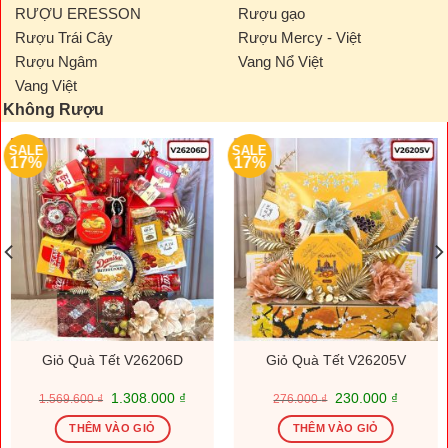
RƯỢU ERESSON
Rượu gạo
Rượu Trái Cây
Rượu Mercy - Việt
Rượu Ngâm
Vang Nổ Việt
Vang Việt
Không Rượu
SALE
SALE
17%
17%
Giỏ Quà Tết V26206D
Giỏ Quà Tết V26205V
Giá
Giá
Giá
Giá
1.308.000
₫
230.000
₫
1.569.600
₫
276.000
₫
gốc
hiện
gốc
hiện
là:
tại
là:
tại
THÊM VÀO GIỎ
THÊM VÀO GIỎ
1.569.600 ₫.
là:
276.000 ₫.
là: