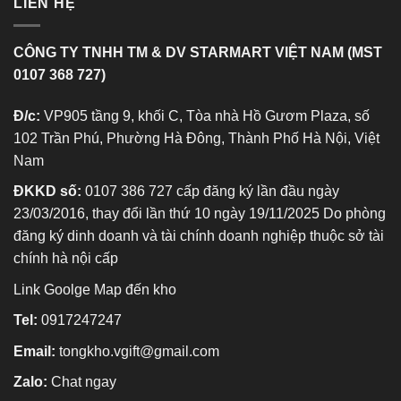
LIÊN HỆ
CÔNG TY TNHH TM & DV STARMART VIỆT NAM (MST
0107 368 727)
Đ/c:
VP905 tầng 9, khối C, Tòa nhà Hồ Gươm Plaza, số
102 Trần Phú, Phường Hà Đông, Thành Phố Hà Nội, Việt
Nam
ĐKKD số:
0107 386 727 cấp đăng ký lần đầu ngày
23/03/2016, thay đổi lần thứ 10 ngày 19/11/2025 Do phòng
đăng ký dinh doanh và tài chính doanh nghiệp thuộc sở tài
chính hà nội cấp
Link Goolge Map đến kho
Tel:
0917247247
Email:
tongkho.vgift@gmail.com
Zalo:
Chat ngay