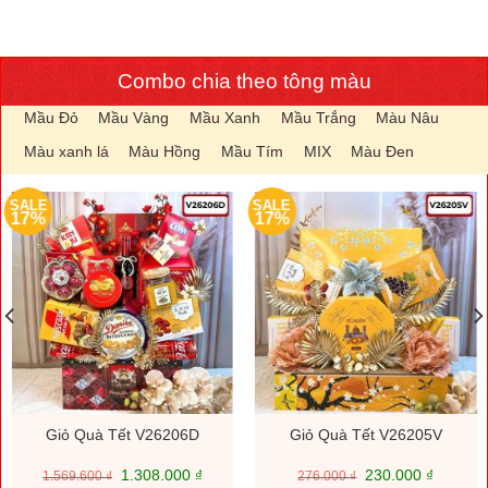
Combo chia theo tông màu
Mầu Đỏ
Mầu Vàng
Mầu Xanh
Mầu Trắng
Màu Nâu
Màu xanh lá
Màu Hồng
Mầu Tím
MIX
Màu Đen
SALE
SALE
17%
17%
Giỏ Quà Tết V26206D
Giỏ Quà Tết V26205V
Giá
Giá
Giá
Giá
1.308.000
₫
230.000
₫
1.569.600
₫
276.000
₫