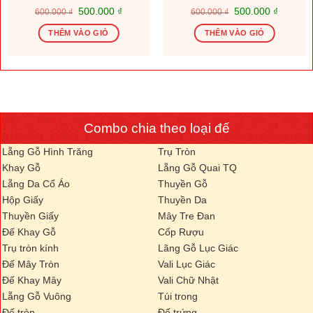
Giá
Giá
Giá
Giá
500.000
₫
500.000
₫
600.000
₫
600.000
₫
gốc
hiện
gốc
hiện
là:
tại
là:
tại
THÊM VÀO GIỎ
THÊM VÀO GIỎ
600.000 ₫.
là:
600.000 ₫.
là:
.000 ₫.
500.000 ₫.
500.000
Combo chia theo loại đế
Lẵng Gỗ Hình Trăng
Trụ Tròn
Khay Gỗ
Lẵng Gỗ Quai TQ
Lẵng Da Cổ Áo
Thuyền Gỗ
Hộp Giấy
Thuyền Da
Thuyền Giấy
Mây Tre Đan
Đế Khay Gỗ
Cốp Rượu
Trụ tròn kính
Lãng Gỗ Lục Giác
Đế Mây Tròn
Vali Lục Giác
Đế Khay Mây
Vali Chữ Nhật
Lẵng Gỗ Vuông
Túi trong
Đế tròn
Đế trứng