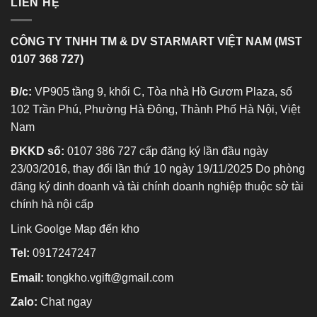
LIÊN HỆ
CÔNG TY TNHH TM & DV STARMART VIỆT NAM (MST
0107 368 727)
Đ/c:
VP905 tầng 9, khối C, Tòa nhà Hồ Gươm Plaza, số
102 Trần Phú, Phường Hà Đông, Thành Phố Hà Nội, Việt
Nam
ĐKKD số:
0107 386 727 cấp đăng ký lần đầu ngày
23/03/2016, thay đổi lần thứ 10 ngày 19/11/2025 Do phòng
đăng ký dinh doanh và tài chính doanh nghiệp thuộc sở tài
chính hà nội cấp
Link Goolge Map đến kho
Tel:
0917247247
Email:
tongkho.vgift@gmail.com
Zalo:
Chat ngay