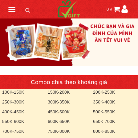
Skip
0
₫
to
content
Combo chia theo khoảng giá
100K-150K
150K-200K
200K-250K
250K-300K
300K-350K
350K-400K
400K-450K
450K-500K
500K-550K
550K-600K
600K-650K
650K-700K
700K-750K
750K-800K
800K-850K