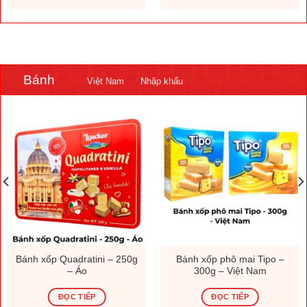
.000 ₫.
1.308.000 ₫.
230.000
Bánh
Việt Nam
Nhập khẩu
Bánh xốp Quadratini – 250g
Bánh xốp phô mai Tipo –
– Áo
300g – Việt Nam
ĐỌC TIẾP
ĐỌC TIẾP