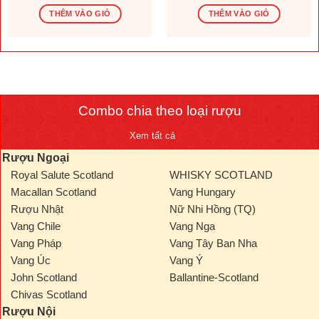
gốc
hiện
gốc
hiện
là:
tại
là:
tại
THÊM VÀO GIỎ
THÊM VÀO GIỎ
1.569.600 ₫.
là:
276.000 ₫.
là:
.000 ₫.
1.308.000 ₫.
230.000
Combo chia theo loại rượu
Xem tất cả
Rượu Ngoại
Royal Salute Scotland
WHISKY SCOTLAND
Macallan Scotland
Vang Hungary
Rượu Nhật
Nữ Nhi Hồng (TQ)
Vang Chile
Vang Nga
Vang Pháp
Vang Tây Ban Nha
Vang Úc
Vang Ý
John Scotland
Ballantine-Scotland
Chivas Scotland
Rượu Nội