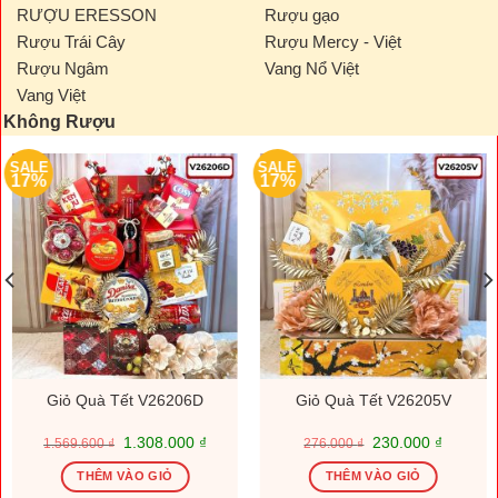
RƯỢU ERESSON
Rượu gạo
Rượu Trái Cây
Rượu Mercy - Việt
Rượu Ngâm
Vang Nổ Việt
Vang Việt
Không Rượu
SALE
SALE
17%
17%
Giỏ Quà Tết V26206D
Giỏ Quà Tết V26205V
Giá
Giá
Giá
Giá
1.308.000
₫
230.000
₫
1.569.600
₫
276.000
₫
gốc
hiện
gốc
hiện
là:
tại
là:
tại
THÊM VÀO GIỎ
THÊM VÀO GIỎ
1.569.600 ₫.
là:
276.000 ₫.
là: