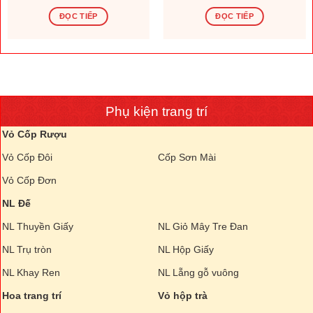
ĐỌC TIẾP
ĐỌC TIẾP
Phụ kiện trang trí
Vỏ Cốp Rượu
Vỏ Cốp Đôi
Cốp Sơn Mài
Vỏ Cốp Đơn
NL Đế
NL Thuyền Giấy
NL Giỏ Mây Tre Đan
NL Trụ tròn
NL Hộp Giấy
NL Khay Ren
NL Lẵng gỗ vuông
Hoa trang trí
Vỏ hộp trà