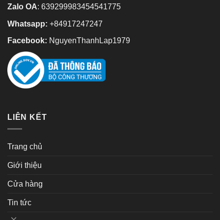
Zalo OA
:
639299983454541775
Whatsapp:
+84917247247
Facebook:
NguyenThanhLap1979
LIÊN KẾT
Trang chủ
Giới thiệu
Cửa hàng
Tin tức