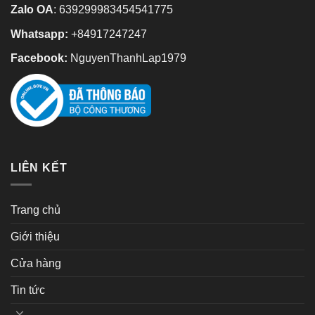
Zalo OA
:
639299983454541775
Whatsapp:
+84917247247
Facebook:
NguyenThanhLap1979
LIÊN KẾT
Trang chủ
Giới thiệu
Cửa hàng
Tin tức