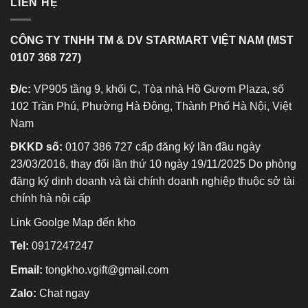
LIÊN HỆ
CÔNG TY TNHH TM & DV STARMART VIỆT NAM (MST
0107 368 727)
Đ/c:
VP905 tầng 9, khối C, Tòa nhà Hồ Gươm Plaza, số
102 Trần Phú, Phường Hà Đông, Thành Phố Hà Nội, Việt
Nam
ĐKKD số:
0107 386 727 cấp đăng ký lần đầu ngày
23/03/2016, thay đổi lần thứ 10 ngày 19/11/2025 Do phòng
đăng ký dinh doanh và tài chính doanh nghiệp thuộc sở tài
chính hà nội cấp
Link Goolge Map đến kho
Tel:
0917247247
Email:
tongkho.vgift@gmail.com
Zalo:
Chat ngay