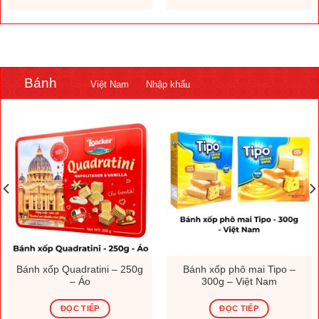
.000 ₫.
1.308.000 ₫.
230.000
Bánh
Việt Nam
Nhập khẩu
Bánh xốp Quadratini – 250g
Bánh xốp phô mai Tipo –
– Áo
300g – Việt Nam
ĐỌC TIẾP
ĐỌC TIẾP