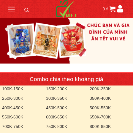
Skip
0
₫
to
content
Combo chia theo khoảng giá
100K-150K
150K-200K
200K-250K
250K-300K
300K-350K
350K-400K
400K-450K
450K-500K
500K-550K
550K-600K
600K-650K
650K-700K
700K-750K
750K-800K
800K-850K