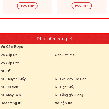
ĐỌC TIẾP
ĐỌC TIẾP
Phụ kiện trang trí
Vỏ Cốp Rượu
Vỏ Cốp Đôi
Cốp Sơn Mài
Vỏ Cốp Đơn
NL Đế
NL Thuyền Giấy
NL Giỏ Mây Tre Đan
NL Trụ tròn
NL Hộp Giấy
NL Khay Ren
NL Lẵng gỗ vuông
Hoa trang trí
Vỏ hộp trà