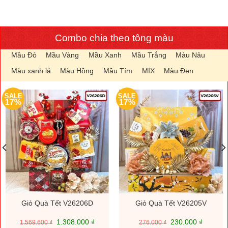
Combo chia theo tông màu
Mầu Đỏ
Mầu Vàng
Mầu Xanh
Mầu Trắng
Màu Nâu
Màu xanh lá
Màu Hồng
Mầu Tím
MIX
Màu Đen
SALE
SALE
17%
17%
Giỏ Quà Tết V26206D
Giỏ Quà Tết V26205V
Giá
Giá
Giá
Giá
1.308.000
₫
230.000
₫
1.569.600
₫
276.000
₫