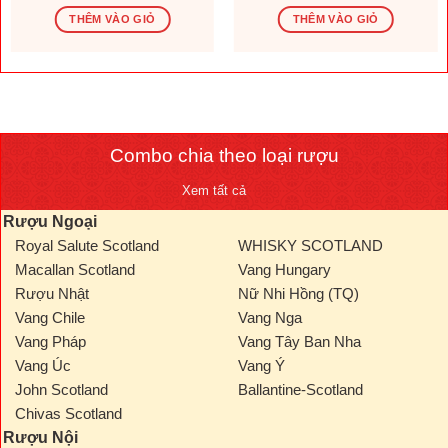
gốc
hiện
gốc
hiện
là:
tại
là:
tại
THÊM VÀO GIỎ
THÊM VÀO GIỎ
1.569.600 ₫.
là:
276.000 ₫.
là:
.000 ₫.
1.308.000 ₫.
230.000
Combo chia theo loại rượu
Xem tất cả
Rượu Ngoại
Royal Salute Scotland
WHISKY SCOTLAND
Macallan Scotland
Vang Hungary
Rượu Nhật
Nữ Nhi Hồng (TQ)
Vang Chile
Vang Nga
Vang Pháp
Vang Tây Ban Nha
Vang Úc
Vang Ý
John Scotland
Ballantine-Scotland
Chivas Scotland
Rượu Nội