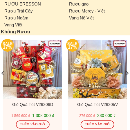
RƯỢU ERESSON
Rượu gạo
Rượu Trái Cây
Rượu Mercy - Việt
Rượu Ngâm
Vang Nổ Việt
Vang Việt
Không Rượu
SALE
SALE
17%
17%
Giỏ Quà Tết V26206D
Giỏ Quà Tết V26205V
Giá
Giá
Giá
Giá
1.308.000
₫
230.000
₫
1.569.600
₫
276.000
₫
gốc
hiện
gốc
hiện
là:
tại
là:
tại
THÊM VÀO GIỎ
THÊM VÀO GIỎ
1.569.600 ₫.
là:
276.000 ₫.
là: