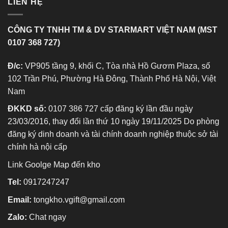
LIÊN HỆ
CÔNG TY TNHH TM & DV STARMART VIỆT NAM (MST
0107 368 727)
Đ/c:
VP905 tầng 9, khối C, Tòa nhà Hồ Gươm Plaza, số
102 Trần Phú, Phường Hà Đông, Thành Phố Hà Nội, Việt
Nam
ĐKKD số:
0107 386 727 cấp đăng ký lần đầu ngày
23/03/2016, thay đổi lần thứ 10 ngày 19/11/2025 Do phòng
đăng ký dinh doanh và tài chính doanh nghiệp thuộc sở tài
chính hà nội cấp
Link Goolge Map đến kho
Tel:
0917247247
Email:
tongkho.vgift@gmail.com
Zalo:
Chat ngay