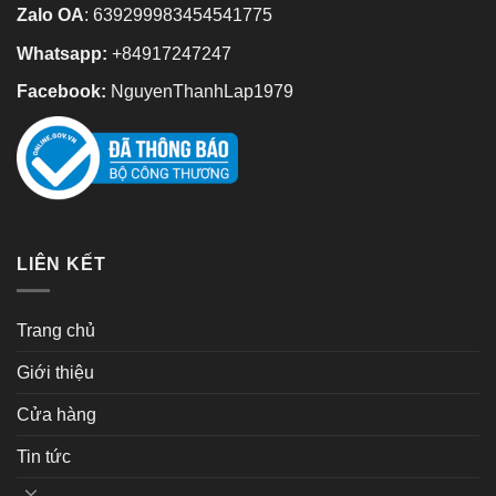
Zalo OA
:
639299983454541775
Whatsapp:
+84917247247
Facebook:
NguyenThanhLap1979
LIÊN KẾT
Trang chủ
Giới thiệu
Cửa hàng
Tin tức