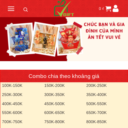
Skip
0
₫
to
content
Combo chia theo khoảng giá
100K-150K
150K-200K
200K-250K
250K-300K
300K-350K
350K-400K
400K-450K
450K-500K
500K-550K
550K-600K
600K-650K
650K-700K
700K-750K
750K-800K
800K-850K