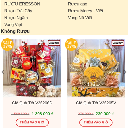
RƯỢU ERESSON
Rượu gạo
Rượu Trái Cây
Rượu Mercy - Việt
Rượu Ngâm
Vang Nổ Việt
Vang Việt
Không Rượu
SALE
SALE
17%
17%
Giỏ Quà Tết V26206D
Giỏ Quà Tết V26205V
Giá
Giá
Giá
Giá
1.308.000
₫
230.000
₫
1.569.600
₫
276.000
₫
gốc
hiện
gốc
hiện
là:
tại
là:
tại
THÊM VÀO GIỎ
THÊM VÀO GIỎ
1.569.600 ₫.
là:
276.000 ₫.
là: