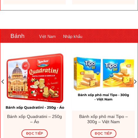
.000 ₫.
1.308.000 ₫.
230.000
Bánh
Việt Nam
Nhập khẩu
Bánh xốp Quadratini – 250g
Bánh xốp phô mai Tipo –
– Áo
300g – Việt Nam
ĐỌC TIẾP
ĐỌC TIẾP