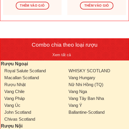
gốc
hiện
gốc
hiện
là:
tại
là:
tại
THÊM VÀO GIỎ
THÊM VÀO GIỎ
1.569.600 ₫.
là:
276.000 ₫.
là:
.000 ₫.
1.308.000 ₫.
230.000
Combo chia theo loại rượu
Xem tất cả
Rượu Ngoại
Royal Salute Scotland
WHISKY SCOTLAND
Macallan Scotland
Vang Hungary
Rượu Nhật
Nữ Nhi Hồng (TQ)
Vang Chile
Vang Nga
Vang Pháp
Vang Tây Ban Nha
Vang Úc
Vang Ý
John Scotland
Ballantine-Scotland
Chivas Scotland
Rượu Nội