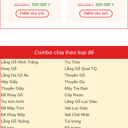
Giá
Giá
Giá
Giá
500.000
₫
500.000
₫
600.000
₫
600.000
₫
gốc
hiện
gốc
hiện
là:
tại
là:
tại
THÊM VÀO GIỎ
THÊM VÀO GIỎ
600.000 ₫.
là:
600.000 ₫.
là:
.000 ₫.
500.000 ₫.
500.000
Combo chia theo loại đế
Lẵng Gỗ Hình Trăng
Trụ Tròn
Khay Gỗ
Lẵng Gỗ Quai TQ
Lẵng Da Cổ Áo
Thuyền Gỗ
Hộp Giấy
Thuyền Da
Thuyền Giấy
Mây Tre Đan
Đế Khay Gỗ
Cốp Rượu
Trụ tròn kính
Lãng Gỗ Lục Giác
Đế Mây Tròn
Vali Lục Giác
Đế Khay Mây
Vali Chữ Nhật
Lẵng Gỗ Vuông
Túi trong
Đế tròn
Đế trứng