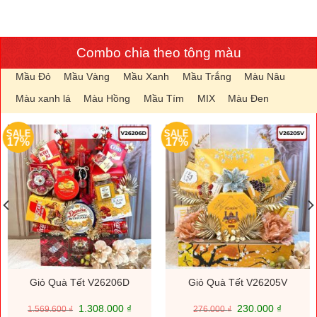
Combo chia theo tông màu
Mầu Đỏ
Mầu Vàng
Mầu Xanh
Mầu Trắng
Màu Nâu
Màu xanh lá
Màu Hồng
Mầu Tím
MIX
Màu Đen
SALE
SALE
17%
17%
Giỏ Quà Tết V26206D
Giỏ Quà Tết V26205V
Giá
Giá
Giá
Giá
1.308.000
₫
230.000
₫
1.569.600
₫
276.000
₫