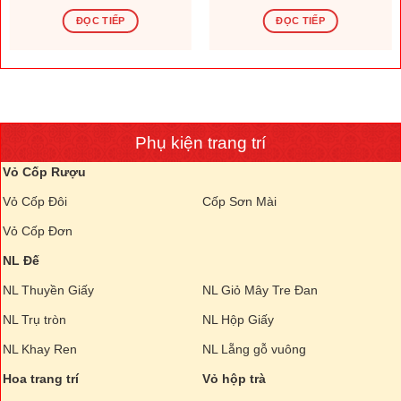
ĐỌC TIẾP
ĐỌC TIẾP
Phụ kiện trang trí
Vỏ Cốp Rượu
Vỏ Cốp Đôi
Cốp Sơn Mài
Vỏ Cốp Đơn
NL Đế
NL Thuyền Giấy
NL Giỏ Mây Tre Đan
NL Trụ tròn
NL Hộp Giấy
NL Khay Ren
NL Lẵng gỗ vuông
Hoa trang trí
Vỏ hộp trà