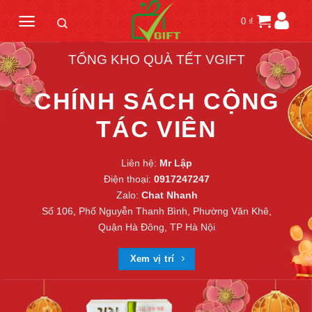
Skip
0
₫
to
content
TỔNG KHO QUÀ TẾT VGIFT
CHÍNH SÁCH CỘNG
TÁC VIÊN
Liên hệ:
Mr Lập
Điện thoại:
0917247247
Zalo:
Chat Nhanh
Số 106, Phố Nguyễn Thanh Bình, Phường Văn Khê,
Quận Hà Đông, TP Hà Nội
Xem vị trí