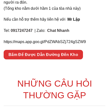
người ra đón.
(Tổng kho nằm dưới hầm 1 của tòa nhà này)
Nếu cần hỗ trợ thêm hãy liên hệ với
Mr Lập
Tel:
0917247247
| Zalo:
Chat Nhanh
https://maps.app.goo.gl/PdZWAbSZj724gSZW9
Bấm Để Được Dẫn Đường Đến Kho
NHỮNG CÂU HỎI
THƯỜNG GẶP