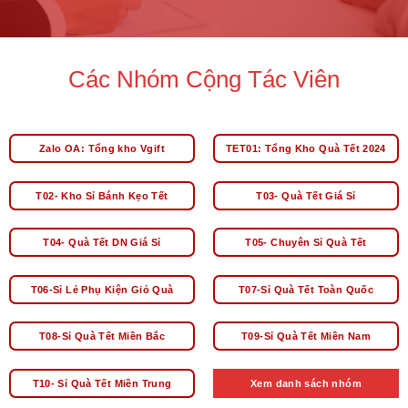
Các Nhóm Cộng Tác Viên
Zalo OA: Tổng kho Vgift
TET01: Tổng Kho Quà Tết 2024
T02- Kho Sỉ Bánh Kẹo Tết
T03- Quà Tết Giá Sỉ
T04- Quà Tết DN Giá Sỉ
T05- Chuyên Sỉ Quà Tết
T06-Sỉ Lẻ Phụ Kiện Giỏ Quà
T07-Sỉ Quà Tết Toàn Quốc
T08-Sỉ Quà Tết Miền Bắc
T09-Sỉ Quà Tết Miền Nam
T10- Sỉ Quà Tết Miền Trung
Xem danh sách nhóm