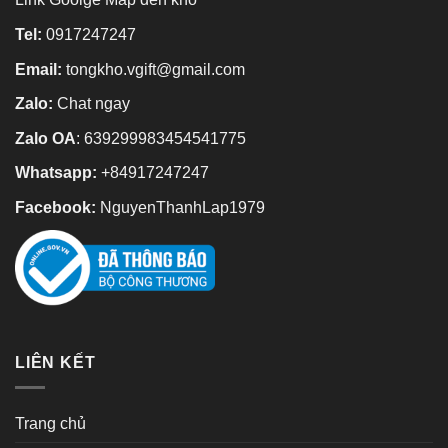
Tel:
0917247247
Email:
tongkho.vgift@gmail.com
Zalo:
Chat ngay
Zalo OA
:
639299983454541775
Whatsapp:
+84917247247
Facebook:
NguyenThanhLap1979
LIÊN KẾT
Trang chủ