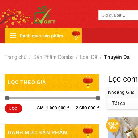
Skip
to
Tìm
content
kiếm:
Danh mục sản phẩm
Trang chủ
/
Sản Phẩm Combo
/
Loại Đế
/
Thuyền Da
Lọc co
LỌC THEO GIÁ
Khoảng Giá:
Giá
Giá
Giá:
1.000.000 ₫
—
2.650.000 ₫
LỌC
tối
tối
thiểu
đa
SALE
9%
DANH MỤC SẢN PHẨM