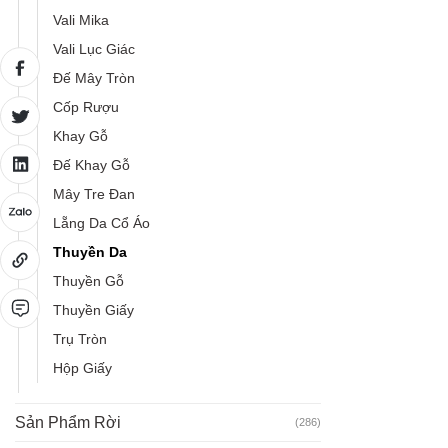
Vali Mika
Vali Lục Giác
Đế Mây Tròn
Cốp Rượu
Khay Gỗ
Đế Khay Gỗ
Mây Tre Đan
Lẵng Da Cổ Áo
Thuyền Da
Thuyền Gỗ
Thuyền Giấy
Trụ Tròn
Hộp Giấy
Sản Phẩm Rời
(286)