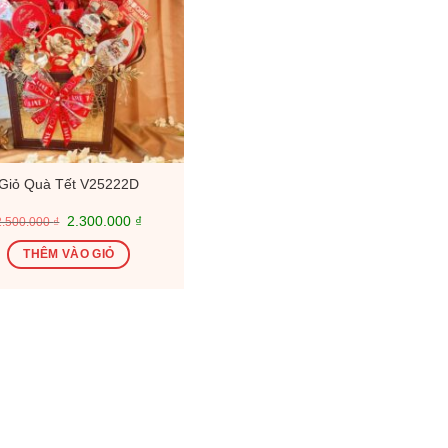
Giỏ Quà Tết V25222D
Giá
Giá
2.300.000
₫
2.500.000
₫
gốc
hiện
là:
tại
THÊM VÀO GIỎ
2.500.000 ₫.
là:
2.300.000 ₫.