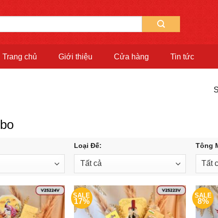
Trang chủ
Giới thiệu
Cửa hàng
Tin tức
S
mbo
Loại Đế:
Tông 
SALE
SALE
17%
8%