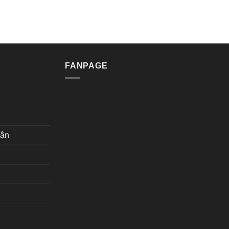
FANPAGE
hận