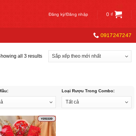
0
₫
Đăng ký/Đăng nhập
0917247247
howing all 3 results
Mầu:
Loại Rượu Trong Combo: