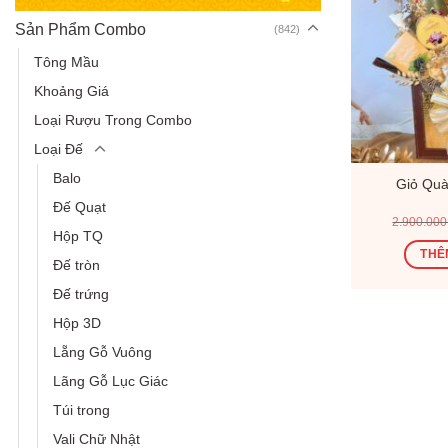
Sản Phẩm Combo
(842)
Tông Mầu
Khoảng Giá
Loại Rượu Trong Combo
Loại Đế
Balo
Giỏ Quà
Đế Quạt
2.900.00
Hộp TQ
THÊ
Đế tròn
Đế trứng
Hộp 3D
Lẵng Gỗ Vuông
Lãng Gỗ Lục Giác
Túi trong
Vali Chữ Nhật