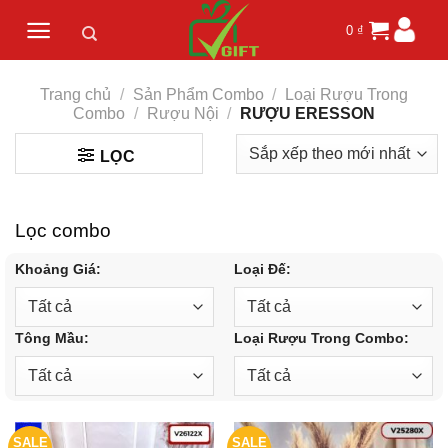
Skip
0
₫
to
content
Trang chủ
/
Sản Phẩm Combo
/
Loại Rượu Trong
Combo
/
Rượu Nội
/
RƯỢU ERESSON
LỌC
Lọc combo
Khoảng Giá:
Loại Đế:
Tông Mầu:
Loại Rượu Trong Combo:
SALE
SALE