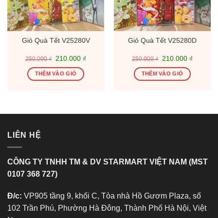
Giỏ Quà Tết V25280V
Giỏ Quà Tết V25280D
Giá
Giá
Giá
Giá
210.000
₫
210.000
₫
250.000
₫
250.000
₫
gốc
hiện
gốc
hiện
là:
tại
là:
tại
THÊM VÀO GIỎ
THÊM VÀO GIỎ
250.000 ₫.
là:
250.000 ₫.
là:
210.000 ₫.
210.000
LIÊN HỆ
CÔNG TY TNHH TM & DV STARMART VIỆT NAM (MST
0107 368 727)
Đ/c:
VP905 tầng 9, khối C, Tòa nhà Hồ Gươm Plaza, số
102 Trần Phú, Phường Hà Đông, Thành Phố Hà Nội, Việt