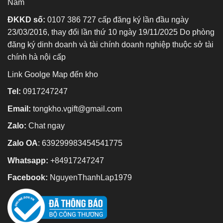
Nam
ĐKKD số:
0107 386 727 cấp đăng ký lần đầu ngày
23/03/2016, thay đổi lần thứ 10 ngày 19/11/2025 Do phòng
đăng ký dinh doanh và tài chính doanh nghiệp thuộc sở tài
chính hà nội cấp
Link Goolge Map đến kho
Tel:
0917247247
Email:
tongkho.vgift@gmail.com
Zalo:
Chat ngay
Zalo OA
:
639299983454541775
Whatsapp:
+84917247247
Facebook:
NguyenThanhLap1979