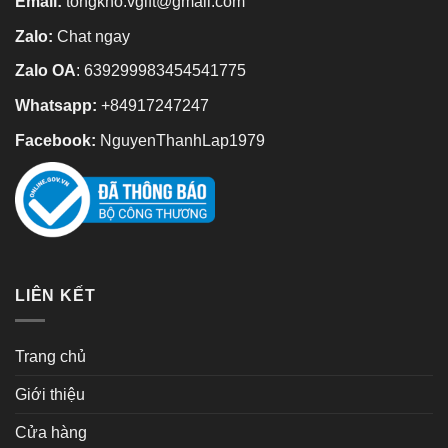
Email:
tongkho.vgift@gmail.com
Zalo:
Chat ngay
Zalo OA
:
639299983454541775
Whatsapp:
+84917247247
Facebook:
NguyenThanhLap1979
LIÊN KẾT
Trang chủ
Giới thiệu
Cửa hàng