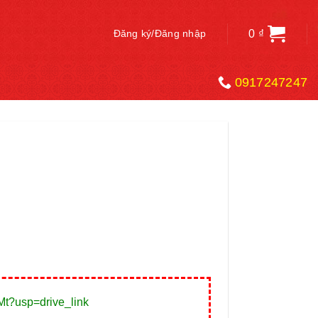
0
₫
Đăng ký/Đăng nhập
0917247247
t?usp=drive_link