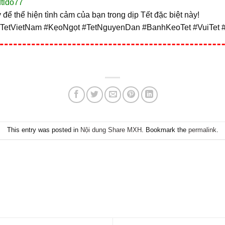
dtldo77
để thể hiện tình cảm của bạn trong dịp Tết đặc biệt này!
#TetVietNam #KẹoNgọt #TetNguyenDan #BanhKeoTet #VuiTet
This entry was posted in
Nội dung Share MXH
. Bookmark the
permalink
.