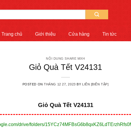
Trang chủ
Giới thiệu
Cửa hàng
Tin tức
NỘI DUNG SHARE MXH
Giỏ Quà Tết V24131
POSTED ON
THÁNG 12 27, 2023
BY
LIÊN [BIÊN TẬP]
Giỏ Quà Tết V24131
.google.com/drive/folders/15YCz74MFBsG6b8qxKZ6LdTErzhRfs0M