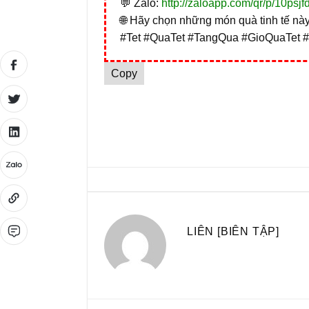
💬 Zalo:
http://zaloapp.com/qr/p/10psjf
🌐 Hãy chọn những món quà tinh tế này 
#Tet #QuaTet #TangQua #GioQuaTet 
Copy
LIÊN [BIÊN TẬP]