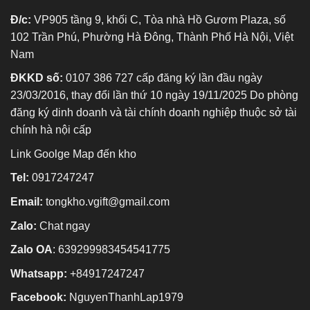
Đ/c:
VP905 tầng 9, khối C, Tòa nhà Hồ Gươm Plaza, số
102 Trần Phú, Phường Hà Đông, Thành Phố Hà Nội, Việt
Nam
ĐKKD số:
0107 386 727 cấp đăng ký lần đầu ngày
23/03/2016, thay đổi lần thứ 10 ngày 19/11/2025 Do phòng
đăng ký dinh doanh và tài chính doanh nghiệp thuộc sở tài
chính hà nội cấp
Link Goolge Map đến kho
Tel:
0917247247
Email:
tongkho.vgift@gmail.com
Zalo:
Chat ngay
Zalo OA
:
639299983454541775
Whatsapp:
+84917247247
Facebook:
NguyenThanhLap1979