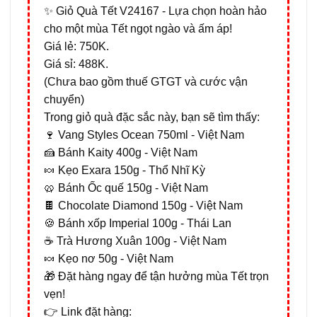
✨ Giỏ Quà Tết V24167 - Lựa chọn hoàn hảo
cho một mùa Tết ngọt ngào và ấm áp!
Giá lẻ: 750K.
Giá sỉ: 488K.
(Chưa bao gồm thuế GTGT và cước vận
chuyển)
Trong giỏ quà đặc sắc này, bạn sẽ tìm thấy:
🍷 Vang Styles Ocean 750ml - Việt Nam
🍰 Bánh Kaity 400g - Việt Nam
🍬 Kẹo Exara 150g - Thổ Nhĩ Kỳ
🥨 Bánh Ốc quế 150g - Việt Nam
🍫 Chocolate Diamond 150g - Việt Nam
🍪 Bánh xốp Imperial 100g - Thái Lan
☕ Trà Hương Xuân 100g - Việt Nam
🍬 Kẹo nơ 50g - Việt Nam
🎁 Đặt hàng ngay để tận hưởng mùa Tết trọn
vẹn!
👉 Link đặt hàng: