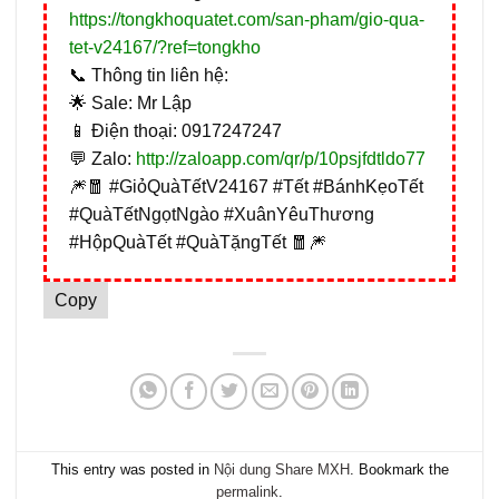
https://tongkhoquatet.com/san-pham/gio-qua-
tet-v24167/?ref=tongkho
📞 Thông tin liên hệ:
🌟 Sale: Mr Lập
📱 Điện thoại: 0917247247
💬 Zalo:
http://zaloapp.com/qr/p/10psjfdtldo77
🎆🧧 #GiỏQuàTếtV24167 #Tết #BánhKẹoTết
#QuàTếtNgọtNgào #XuânYêuThương
#HộpQuàTết #QuàTặngTết 🧧🎆
Copy
This entry was posted in
Nội dung Share MXH
. Bookmark the
permalink
.