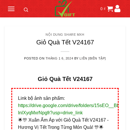
Skip
0
₫
to
content
NỘI DUNG SHARE MXH
Giỏ Quà Tết V24167
POSTED ON
THÁNG 1 6, 2024
BY
LIÊN [BIÊN TẬP]
Giỏ Quà Tết V24167
Link bộ ảnh sản phẩm:
https://drive.google.com/drive/folders/15sEO__BbY9
InlXyqMxrNpgfr?usp=drive_link
🌟🎊 Xuân Ấm Áp với Giỏ Quà Tết V24167 -
Hương Vị Tết Trong Từng Món Quà! 🎊🌟