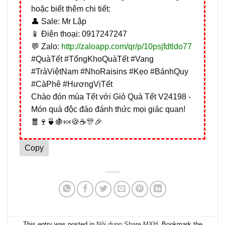
hoặc biết thêm chi tiết:
👤 Sale: Mr Lập
📱 Điện thoại: 0917247247
💬 Zalo:
http://zaloapp.com/qr/p/10psjfdtldo77
#QuàTết #TổngKhoQuàTết #Vang
#TràViệtNam #NhoRaisins #Kẹo #BánhQuy
#CàPhê #HươngVịTết
Chào đón mùa Tết với Giỏ Quà Tết V24198 -
Món quà độc đáo đánh thức mọi giác quan!
🧧🍷🍵🍇🍬🍪☕🎊🎉
Copy
This entry was posted in
Nội dung Share MXH
. Bookmark the