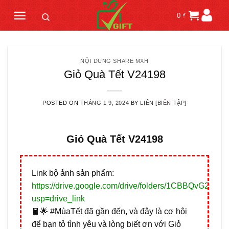
Skip
0
₫
to
content
NỘI DUNG SHARE MXH
Giỏ Quà Tết V24198
POSTED ON
THÁNG 1 9, 2024
BY
LIÊN [BIÊN TẬP]
Giỏ Quà Tết V24198
Link bộ ảnh sản phẩm:
https://drive.google.com/drive/folders/1CBBQvG
usp=drive_link
🧧🌟 #MùaTết đã gần đến, và đây là cơ hội
để bạn tỏ tình yêu và lòng biết ơn với Giỏ