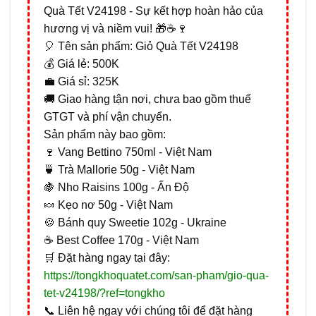
Quà Tết V24198 - Sự kết hợp hoàn hảo của
hương vị và niềm vui! 🎁☕🍷
🎈 Tên sản phẩm: Giỏ Quà Tết V24198
💰 Giá lẻ: 500K
💼 Giá sỉ: 325K
🚚 Giao hàng tận nơi, chưa bao gồm thuế
GTGT và phí vận chuyển.
Sản phẩm này bao gồm:
🍷 Vang Bettino 750ml - Việt Nam
🍵 Trà Mallorie 50g - Việt Nam
🍇 Nho Raisins 100g - Ấn Độ
🍬 Kẹo nơ 50g - Việt Nam
🍪 Bánh quy Sweetie 102g - Ukraine
☕ Best Coffee 170g - Việt Nam
🛒 Đặt hàng ngay tại đây:
https://tongkhoquatet.com/san-pham/gio-qua-
tet-v24198/?ref=tongkho
📞 Liên hệ ngay với chúng tôi để đặt hàng