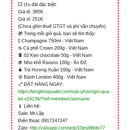
💥 Ưu đãi đặc biệt:
Giá lẻ: 385K
Giá sỉ: 251K
(Chưa gồm thuế GTGT và phí vận chuyển)
🎁 Trong mỗi giỏ quà, bạn sẽ tìm thấy:
🍾 Champagne 750ml - Việt Nam
☕ Cà phê Crown 200g - Việt Nam
🍫 02 Kẹo chocolate 50g - Việt Nam
🍇 Nho khô Raisins 100g - Ấn Độ
🍵 Trà Hương Xuân 100g - Việt Nam
🍪 Bánh London 400g - Việt Nam
🔗 ĐẶT HÀNG NGAY:
https://tongkhoquatet.com/san-pham/gio-qua-
tet-v24236/?ref=memberUsername
📱 Liên hệ:
Sale: Mr Lập
Điện thoại: 0917247247
Zalo:
http://zaloapp.com/qr/p/10psjfdtldo77