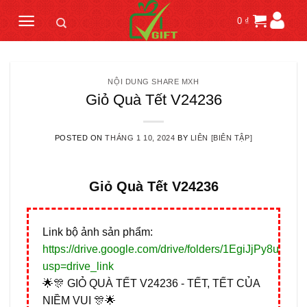
Skip
0
₫
to
content
NỘI DUNG SHARE MXH
Giỏ Quà Tết V24236
POSTED ON
THÁNG 1 10, 2024
BY
LIÊN [BIÊN TẬP]
Giỏ Quà Tết V24236
Link bộ ảnh sản phẩm:
https://drive.google.com/drive/folders/1EgiJjPy8uVFI
usp=drive_link
🌟🎊 GIỎ QUÀ TẾT V24236 - TẾT, TẾT CỦA
NIỀM VUI 🎊🌟