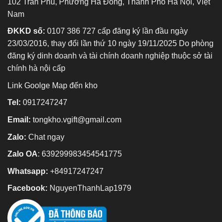
102 Trần Phú, Phường Hà Đông, Thành Phố Hà Nội, Việt
Nam
ĐKKD số:
0107 386 727 cấp đăng ký lần đầu ngày
23/03/2016, thay đổi lần thứ 10 ngày 19/11/2025 Do phòng
đăng ký dinh doanh và tài chính doanh nghiệp thuộc sở tài
chính hà nội cấp
Link Goolge Map đến kho
Tel:
0917247247
Email:
tongkho.vgift@gmail.com
Zalo:
Chat ngay
Zalo OA
:
639299983454541775
Whatsapp:
+84917247247
Facebook:
NguyenThanhLap1979