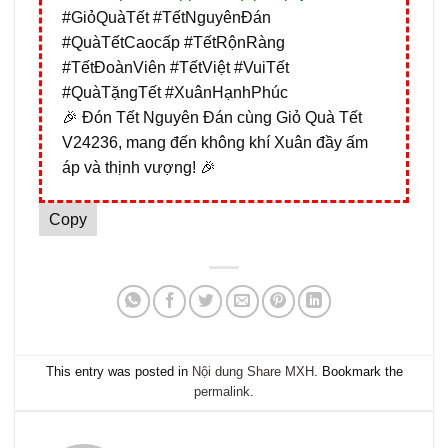
#GiỏQuàTết #TếtNguyênĐán
#QuàTếtCaocấp #TếtRộnRàng
#TếtĐoànViên #TếtViệt #VuiTết
#QuàTặngTết #XuânHạnhPhúc
🎉 Đón Tết Nguyên Đán cùng Giỏ Quà Tết
V24236, mang đến không khí Xuân đầy ấm
áp và thịnh vượng! 🎉
Copy
This entry was posted in
Nội dung Share MXH
. Bookmark the
permalink
.