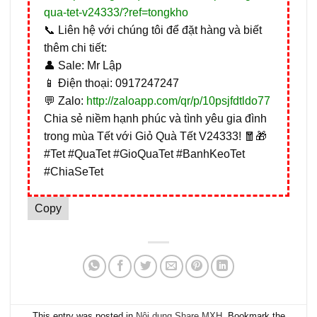
qua-tet-v24333/?ref=tongkho
📞 Liên hệ với chúng tôi để đặt hàng và biết
thêm chi tiết:
👤 Sale: Mr Lập
📱 Điện thoại: 0917247247
💬 Zalo:
http://zaloapp.com/qr/p/10psjfdtldo77
Chia sẻ niềm hạnh phúc và tình yêu gia đình
trong mùa Tết với Giỏ Quà Tết V24333! 🧧🎁
#Tet #QuaTet #GioQuaTet #BanhKeoTet
#ChiaSeTet
Copy
This entry was posted in
Nội dung Share MXH
. Bookmark the