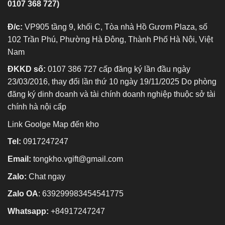
0107 368 727)
Đ/c:
VP905 tầng 9, khối C, Tòa nhà Hồ Gươm Plaza, số
102 Trần Phú, Phường Hà Đông, Thành Phố Hà Nội, Việt
Nam
ĐKKD số:
0107 386 727 cấp đăng ký lần đầu ngày
23/03/2016, thay đổi lần thứ 10 ngày 19/11/2025 Do phòng
đăng ký dinh doanh và tài chính doanh nghiệp thuộc sở tài
chính hà nội cấp
Link Goolge Map đến kho
Tel:
0917247247
Email:
tongkho.vgift@gmail.com
Zalo:
Chat ngay
Zalo OA
:
639299983454541775
Whatsapp:
+84917247247