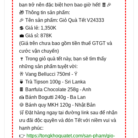
bạn trở nên đặc biệt hơn bao giờ hết! 🧧🎉
🎁 Thông tin sản phẩm:
🎉 Tên sản phẩm: Giỏ Quà Tết V24333
💲 Giá lẻ: 1,350K
💼 Giá sỉ: 878K
(Giá trên chưa bao gồm tiền thuế GTGT và
cước vận chuyển)
🍷 Trong giỏ quà tết này, bạn sẽ tìm thấy
những sản phẩm tuyệt vời:
🥂 Vang Bellucci 750ml - Ý
🍵 Trà Tipson 100g - Sri Lanka
🍫 Barrfula Chocolate 258g - Anh
🍰 Bánh Bogutti 240g - Ba Lan
🍪 Bánh quy MKH 120g - Nhật Bản
🛒 Đặt hàng ngay tại đường link sau để nhận
ưu đãi độc quyền và đón Tết với niềm vui và
hạnh phúc:
👉
https://tongkhoquatet.com/san-pham/gio-