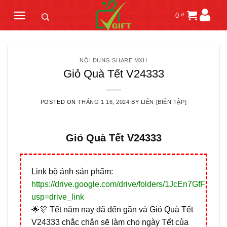
Skip
0
₫
to
content
NỘI DUNG SHARE MXH
Giỏ Quà Tết V24333
POSTED ON
THÁNG 1 16, 2024
BY
LIÊN [BIÊN TẬP]
Giỏ Quà Tết V24333
Link bộ ảnh sản phẩm:
https://drive.google.com/drive/folders/1JcEn7GfF
usp=drive_link
🌟🎊 Tết năm nay đã đến gần và Giỏ Quà Tết
V24333 chắc chắn sẽ làm cho ngày Tết của