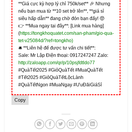
**Giá cực kỳ hợp lý chỉ 750k/set** 🎉 Nhưng
nếu bạn mua từ **10 set trở lên**, **giá sỉ
siêu hấp dẫn** đang chờ đón bạn đấy! 🤑
👉 **Mua ngay tại đây**: [Link mua hàng]
(
https://tongkhoquatet.com/san-pham/gio-qua-
tet-v25084d/?ref=tongkho)
🛎️ **Liên hệ để được tư vấn chi tiết**:
Sale: Mr Lập Điện thoại: 0917247247 Zalo:
http://zaloapp.com/qr/p/10psjfdtldo77
#QuàTết2025 #GiỏQuàTết #MuaQuàTết
#Tết2025 #GiỏQuàTếtLộcLành
#QuàTếtNgon #MuaNgay #ƯuĐãiGiáSỉ
Copy