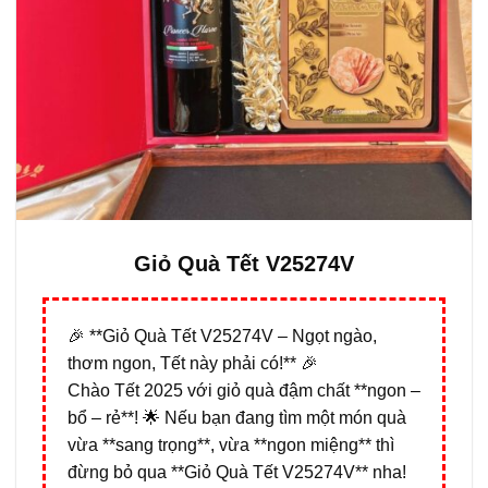
Giỏ Quà Tết V25274V
🎉 **Giỏ Quà Tết V25274V – Ngọt ngào,
thơm ngon, Tết này phải có!** 🎉
Chào Tết 2025 với giỏ quà đậm chất **ngon –
bổ – rẻ**! 🌟 Nếu bạn đang tìm một món quà
vừa **sang trọng**, vừa **ngon miệng** thì
đừng bỏ qua **Giỏ Quà Tết V25274V** nha!