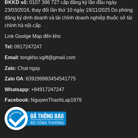
ĐKKD số:
0107 386 727 cấp đăng ký lần đầu ngày
23/03/2016, thay đổi lần thứ 10 ngày 19/11/2025 Do phòng
đăng ký dinh doanh và tài chính doanh nghiệp thuộc sở tài
chính hà nội cấp
Link Goolge Map đến kho
Tel:
0917247247
Email:
tongkho.vgift@gmail.com
Zalo:
Chat ngay
Zalo OA
:
639299983454541775
Whatsapp:
+84917247247
Facebook:
NguyenThanhLap1979