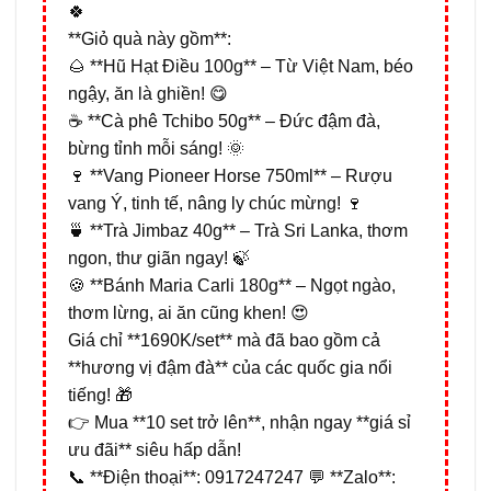
🍀
**Giỏ quà này gồm**:
🌰 **Hũ Hạt Điều 100g** – Từ Việt Nam, béo
ngậy, ăn là ghiền! 😋
☕ **Cà phê Tchibo 50g** – Đức đậm đà,
bừng tỉnh mỗi sáng! 🌞
🍷 **Vang Pioneer Horse 750ml** – Rượu
vang Ý, tinh tế, nâng ly chúc mừng! 🍷
🍵 **Trà Jimbaz 40g** – Trà Sri Lanka, thơm
ngon, thư giãn ngay! 🍃
🍪 **Bánh Maria Carli 180g** – Ngọt ngào,
thơm lừng, ai ăn cũng khen! 😍
Giá chỉ **1690K/set** mà đã bao gồm cả
**hương vị đậm đà** của các quốc gia nổi
tiếng! 🎁
👉 Mua **10 set trở lên**, nhận ngay **giá sỉ
ưu đãi** siêu hấp dẫn!
📞 **Điện thoại**: 0917247247 💬 **Zalo**: