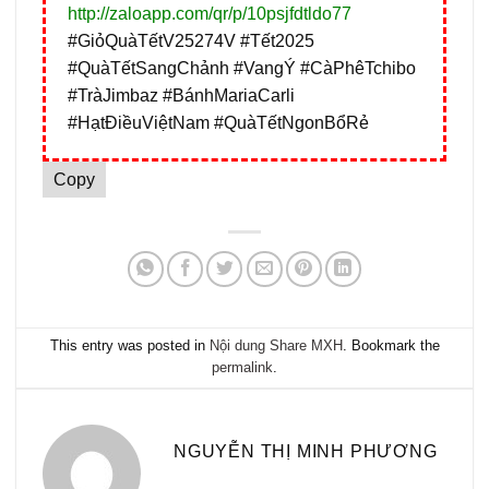
http://zaloapp.com/qr/p/10psjfdtldo77
#GiỏQuàTếtV25274V #Tết2025
#QuàTếtSangChảnh #VangÝ #CàPhêTchibo
#TràJimbaz #BánhMariaCarli
#HạtĐiềuViệtNam #QuàTếtNgonBổRẻ
Copy
This entry was posted in
Nội dung Share MXH
. Bookmark the
permalink
.
NGUYỄN THỊ MINH PHƯƠNG