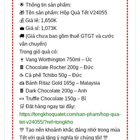
🌟 Thông tin sản phẩm:
🎁 Tên sản phẩm: Hộp Quà Tết V24055
💰 Giá lẻ: 1,650K
💼 Giá sỉ: 1,073K
🚚 (Giá chưa bao gồm thuế GTGT và cước
vận chuyển)
Trong giỏ quà có:
🍷 Vang Worthington 750ml – Úc
🍫 Chocolate Rocher 200g – Đức
☕ Cà phê Tchibo 50g – Đức
🍰 Bánh Ritaz Gold 165g – Malaysia
🍫 Dark Chocolate 200g – Anh
🍬 Truffle Chocolate 150g – Bỉ
🛒 Đặt hàng ngay tại đây:
https://tongkhoquatet.com/san-pham/hop-qua-
tet-v24055/?ref=tongkho
🎊 Tạo nên khoảnh khắc đáng nhớ trong mùa
Tết với quà tặng ý nghĩa từ chúng tôi! 🎊