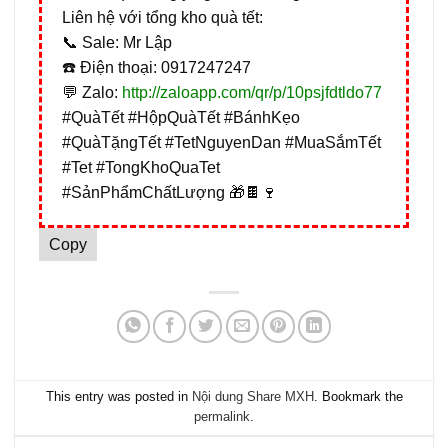
Liên hệ với tổng kho quà tết:
📞 Sale: Mr Lập
☎️ Điện thoại: 0917247247
💬 Zalo:
http://zaloapp.com/qr/p/10psjfdtldo77
#QuàTết #HộpQuàTết #BánhKẹo
#QuàTặngTết #TetNguyenDan #MuaSắmTết
#Tet #TongKhoQuaTet
#SảnPhẩmChấtLượng 🎁🍫🍷
Copy
This entry was posted in
Nội dung Share MXH
. Bookmark the
permalink
.