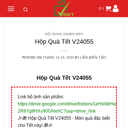
Skip
0
₫
to
content
NỘI DUNG SHARE MXH
Hộp Quà Tết V24055
POSTED ON
THÁNG 12 24, 2023
BY
LIÊN [BIÊN TẬP]
Hộp Quà Tết V24055
Link bộ ảnh sản phẩm:
https://drive.google.com/drive/folders/1eHtA6tHw_rE4
2R67g9HXv90GNehC?usp=drive_link
🎉🎁 Hộp Quà Tết V24055 - Món quà đặc biệt
cho Tết này! 🎁🎉