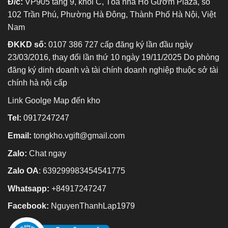
Đ/c:
VP905 tầng 9, khối C, Tòa nhà Hồ Gươm Plaza, số
102 Trần Phú, Phường Hà Đông, Thành Phố Hà Nội, Việt
Nam
ĐKKD số:
0107 386 727 cấp đăng ký lần đầu ngày
23/03/2016, thay đổi lần thứ 10 ngày 19/11/2025 Do phòng
đăng ký dinh doanh và tài chính doanh nghiệp thuộc sở tài
chính hà nội cấp
Link Goolge Map đến kho
Tel:
0917247247
Email:
tongkho.vgift@gmail.com
Zalo:
Chat ngay
Zalo OA
:
639299983454541775
Whatsapp:
+84917247247
Facebook:
NguyenThanhLap1979