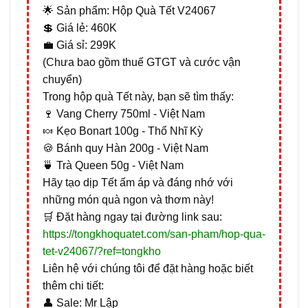
🌟 Sản phẩm: Hộp Quà Tết V24067
💲 Giá lẻ: 460K
💼 Giá sỉ: 299K
(Chưa bao gồm thuế GTGT và cước vận
chuyển)
Trong hộp quà Tết này, bạn sẽ tìm thấy:
🍷 Vang Cherry 750ml - Việt Nam
🍬 Kẹo Bonart 100g - Thổ Nhĩ Kỳ
🍪 Bánh quy Hàn 200g - Việt Nam
🍵 Trà Queen 50g - Việt Nam
Hãy tạo dịp Tết ấm áp và đáng nhớ với
những món quà ngon và thơm này!
🛒 Đặt hàng ngay tại đường link sau:
https://tongkhoquatet.com/san-pham/hop-qua-
tet-v24067/?ref=tongkho
Liên hệ với chúng tôi để đặt hàng hoặc biết
thêm chi tiết:
👤 Sale: Mr Lập