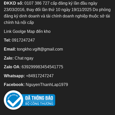
ĐKKD số:
0107 386 727 cấp đăng ký lần đầu ngày
23/03/2016, thay đổi lần thứ 10 ngày 19/11/2025 Do phòng
đăng ký dinh doanh và tài chính doanh nghiệp thuộc sở tài
chính hà nội cấp
Link Goolge Map đến kho
Tel:
0917247247
Email:
tongkho.vgift@gmail.com
Zalo:
Chat ngay
Zalo OA
:
639299983454541775
Whatsapp:
+84917247247
Facebook:
NguyenThanhLap1979