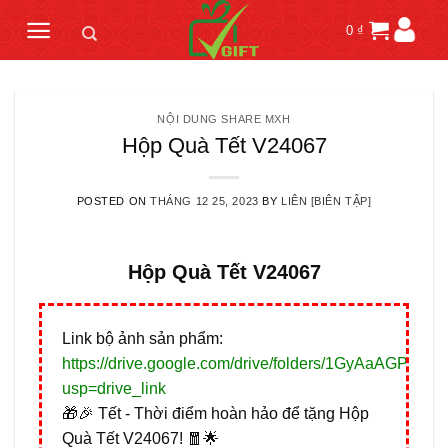
Skip
0
₫
to
content
NỘI DUNG SHARE MXH
Hộp Quà Tết V24067
POSTED ON
THÁNG 12 25, 2023
BY
LIÊN [BIÊN TẬP]
Hộp Quà Tết V24067
Link bộ ảnh sản phẩm:
https://drive.google.com/drive/folders/1GyAaAG
usp=drive_link
🎁🎉 Tết - Thời điểm hoàn hảo để tặng Hộp
Quà Tết V24067! 🧧🌟