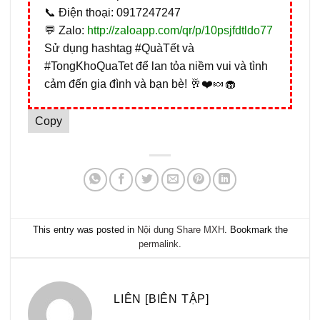
📞 Điện thoại: 0917247247
💬 Zalo:
http://zaloapp.com/qr/p/10psjfdtldo77
Sử dụng hashtag #QuàTết và
#TongKhoQuaTet để lan tỏa niềm vui và tình
cảm đến gia đình và bạn bè! 🥂❤️🍬🧁
Copy
This entry was posted in
Nội dung Share MXH
. Bookmark the
permalink
.
LIÊN [BIÊN TẬP]