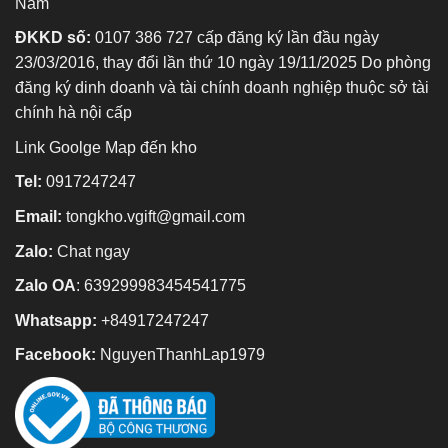
Nam
ĐKKD số:
0107 386 727 cấp đăng ký lần đầu ngày
23/03/2016, thay đổi lần thứ 10 ngày 19/11/2025 Do phòng
đăng ký dinh doanh và tài chính doanh nghiệp thuộc sở tài
chính hà nội cấp
Link Goolge Map đến kho
Tel:
0917247247
Email:
tongkho.vgift@gmail.com
Zalo:
Chat ngay
Zalo OA
:
639299983454541775
Whatsapp:
+84917247247
Facebook:
NguyenThanhLap1979