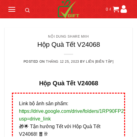
Skip
0
₫
to
content
NỘI DUNG SHARE MXH
Hộp Quà Tết V24068
POSTED ON
THÁNG 12 25, 2023
BY
LIÊN [BIÊN TẬP]
Hộp Quà Tết V24068
Link bộ ảnh sản phẩm:
https://drive.google.com/drive/folders/1RP90FP2W
usp=drive_link
🎁🌟 Tận hưởng Tết với Hộp Quà Tết
V24068! 🧧🥂