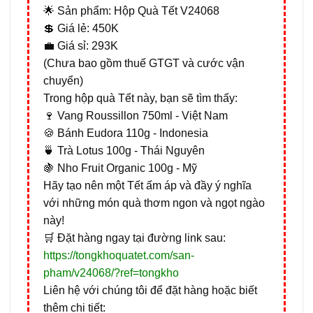
🌟 Sản phẩm: Hộp Quà Tết V24068
💲 Giá lẻ: 450K
💼 Giá sỉ: 293K
(Chưa bao gồm thuế GTGT và cước vận
chuyển)
Trong hộp quà Tết này, bạn sẽ tìm thấy:
🍷 Vang Roussillon 750ml - Việt Nam
🍪 Bánh Eudora 110g - Indonesia
🍵 Trà Lotus 100g - Thái Nguyên
🍇 Nho Fruit Organic 100g - Mỹ
Hãy tạo nên một Tết ấm áp và đầy ý nghĩa
với những món quà thơm ngon và ngọt ngào
này!
🛒 Đặt hàng ngay tại đường link sau:
https://tongkhoquatet.com/san-
pham/v24068/?ref=tongkho
Liên hệ với chúng tôi để đặt hàng hoặc biết
thêm chi tiết: