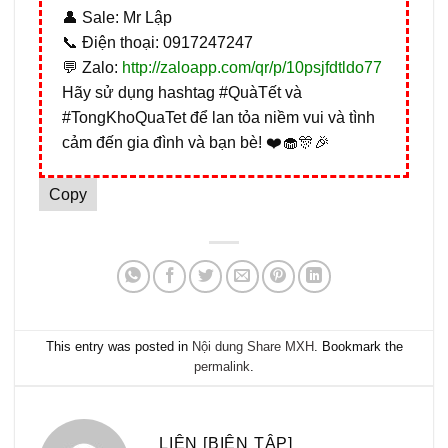
👤 Sale: Mr Lập
📞 Điện thoại: 0917247247
💬 Zalo:
http://zaloapp.com/qr/p/10psjfdtldo77
Hãy sử dụng hashtag #QuàTết và
#TongKhoQuaTet để lan tỏa niềm vui và tình
cảm đến gia đình và bạn bè! ❤️🧁🎊🎉
Copy
This entry was posted in
Nội dung Share MXH
. Bookmark the
permalink
.
LIÊN [BIÊN TẬP]