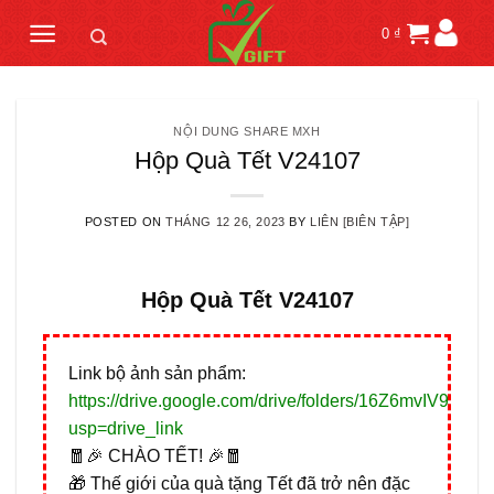
Skip
0
₫
to
content
NỘI DUNG SHARE MXH
Hộp Quà Tết V24107
POSTED ON
THÁNG 12 26, 2023
BY
LIÊN [BIÊN TẬP]
Hộp Quà Tết V24107
Link bộ ảnh sản phẩm:
https://drive.google.com/drive/folders/16Z6mvIV
usp=drive_link
🧧🎉 CHÀO TẾT! 🎉🧧
🎁 Thế giới của quà tặng Tết đã trở nên đặc