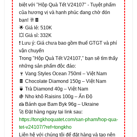
biệt với "Hộp Quà Tết V24107" - Tuyệt phẩm
của hương vị và hạnh phúc đang chờ đón
bạn! 🥂🍫
🌟 Giá lẻ: 510K
💥 Giá sỉ: 332K
❗️ Lưu ý: Giá chưa bao gồm thuế GTGT và phí
vận chuyển
Trong "Hộp Quà Tết V24107," bạn sẽ tìm thấy
những sản phẩm độc đáo:
🍷 Vang Styles Ocean 750ml – Việt Nam
🍫 Chocolate Diamond 150g – Việt Nam
🍵 Trà Diamond 40g – Việt Nam
🍇 Nho khô Raisins 100g – Ấn Độ
🍰 Bánh que Bam Byk 96g – Ukraine
🚀 Đặt hàng ngay tại link sau:
https://tongkhoquatet.com/san-pham/hop-qua-
tet-v24107/?ref=tongkho
Liên hệ với chúng tôi để đặt hàng và tạo nên