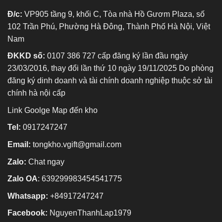
Đ/c:
VP905 tầng 9, khối C, Tòa nhà Hồ Gươm Plaza, số
102 Trần Phú, Phường Hà Đông, Thành Phố Hà Nội, Việt
Nam
ĐKKD số:
0107 386 727 cấp đăng ký lần đầu ngày
23/03/2016, thay đổi lần thứ 10 ngày 19/11/2025 Do phòng
đăng ký dinh doanh và tài chính doanh nghiệp thuộc sở tài
chính hà nội cấp
Link Goolge Map đến kho
Tel:
0917247247
Email:
tongkho.vgift@gmail.com
Zalo:
Chat ngay
Zalo OA
:
639299983454541775
Whatsapp:
+84917247247
Facebook:
NguyenThanhLap1979