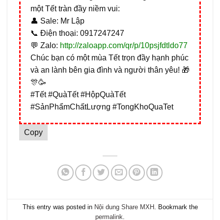
một Tết tràn đầy niềm vui:
👤 Sale: Mr Lập
📞 Điện thoại: 0917247247
💬 Zalo:
http://zaloapp.com/qr/p/10psjfdtldo77
Chúc bạn có một mùa Tết trọn đầy hạnh phúc
và an lành bên gia đình và người thân yêu! 🎁
🎊🥳
#Tết #QuàTết #HộpQuàTết
#SảnPhẩmChấtLượng #TongKhoQuaTet
Copy
This entry was posted in
Nội dung Share MXH
. Bookmark the
permalink
.