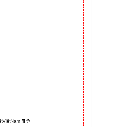
tViệtNam 🧧🎊