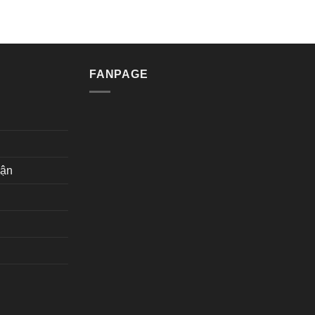
FANPAGE
hận