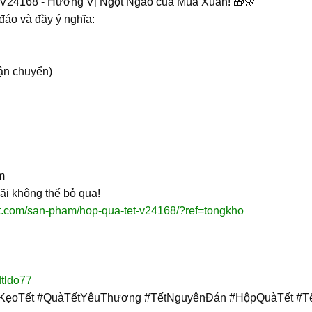
 V24168 - Hương Vị Ngọt Ngào của Mùa Xuân! 🎁🌼
áo và đầy ý nghĩa:
ận chuyển)
m
ãi không thể bỏ qua!
et.com/san-pham/hop-qua-tet-v24168/?ref=tongkho
dtldo77
KẹoTết #QuàTếtYêuThương #TếtNguyênĐán #HộpQuàTết #Tế