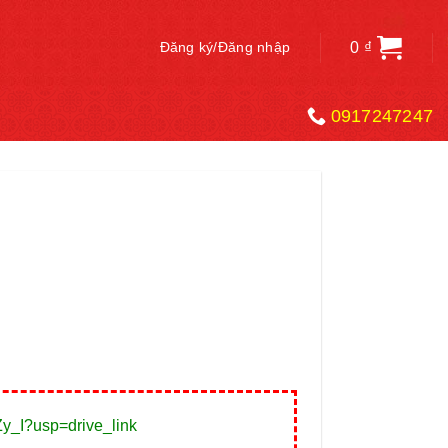
0
₫
Đăng ký/Đăng nhập
0917247247
y_I?usp=drive_link