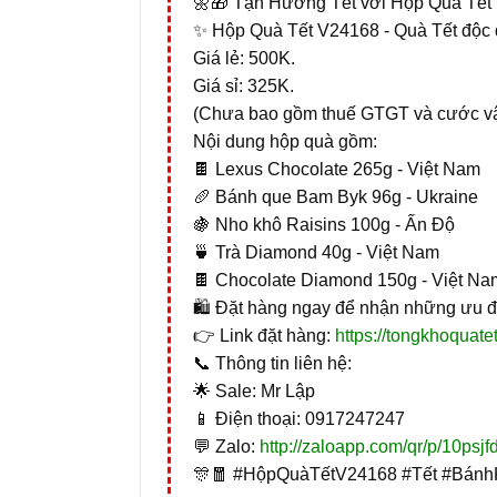
🌼🎁 Tận Hưởng Tết với Hộp Quà Tết
✨ Hộp Quà Tết V24168 - Quà Tết độc đ
Giá lẻ: 500K.
Giá sỉ: 325K.
(Chưa bao gồm thuế GTGT và cước v
Nội dung hộp quà gồm:
🍫 Lexus Chocolate 265g - Việt Nam
🥖 Bánh que Bam Byk 96g - Ukraine
🍇 Nho khô Raisins 100g - Ấn Độ
🍵 Trà Diamond 40g - Việt Nam
🍫 Chocolate Diamond 150g - Việt Na
🛍️ Đặt hàng ngay để nhận những ưu đ
👉 Link đặt hàng:
https://tongkhoquat
📞 Thông tin liên hệ:
🌟 Sale: Mr Lập
📱 Điện thoại: 0917247247
💬 Zalo:
http://zaloapp.com/qr/p/10psjf
🎊🧧 #HộpQuàTếtV24168 #Tết #Bánh