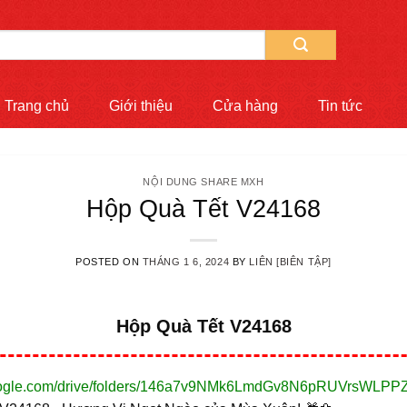
Trang chủ
Giới thiệu
Cửa hàng
Tin tức
NỘI DUNG SHARE MXH
Hộp Quà Tết V24168
POSTED ON
THÁNG 1 6, 2024
BY
LIÊN [BIÊN TẬP]
Hộp Quà Tết V24168
.google.com/drive/folders/146a7v9NMk6LmdGv8N6pRUVrsWLPPZ