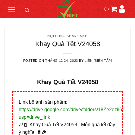
Skip
0
₫
to
content
NỘI DUNG SHARE MXH
Khay Quà Tết V24058
POSTED ON
THÁNG 12 24, 2023
BY
LIÊN [BIÊN TẬP]
Khay Quà Tết V24058
Link bộ ảnh sản phẩm:
https://drive.google.com/drive/folders/18Ze2eziI6q
usp=drive_link
🎉🧧 Khay Quà Tết V24058 - Món quà tết đầy
ý nghĩa! 🧧🎉