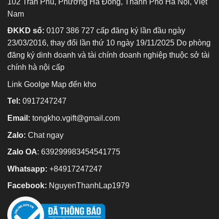
102 Trần Phú, Phường Hà Đông, Thành Phố Hà Nội, Việt
Nam
ĐKKD số:
0107 386 727 cấp đăng ký lần đầu ngày
23/03/2016, thay đổi lần thứ 10 ngày 19/11/2025 Do phòng
đăng ký dinh doanh và tài chính doanh nghiệp thuộc sở tài
chính hà nội cấp
Link Goolge Map đến kho
Tel:
0917247247
Email:
tongkho.vgift@gmail.com
Zalo:
Chat ngay
Zalo OA
:
639299983454541775
Whatsapp:
+84917247247
Facebook:
NguyenThanhLap1979