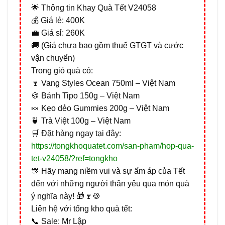
🌟 Thông tin Khay Quà Tết V24058
💰 Giá lẻ: 400K
💼 Giá sỉ: 260K
🚚 (Giá chưa bao gồm thuế GTGT và cước
vận chuyển)
Trong giỏ quà có:
🍷 Vang Styles Ocean 750ml – Việt Nam
🍪 Bánh Tipo 150g – Việt Nam
🍬 Kẹo dẻo Gummies 200g – Việt Nam
🍵 Trà Việt 100g – Việt Nam
🛒 Đặt hàng ngay tại đây:
https://tongkhoquatet.com/san-pham/hop-qua-
tet-v24058/?ref=tongkho
🎊 Hãy mang niềm vui và sự ấm áp của Tết
đến với những người thân yêu qua món quà
ý nghĩa này! 🎁🍷🍪
Liên hệ với tổng kho quà tết:
📞 Sale: Mr Lập