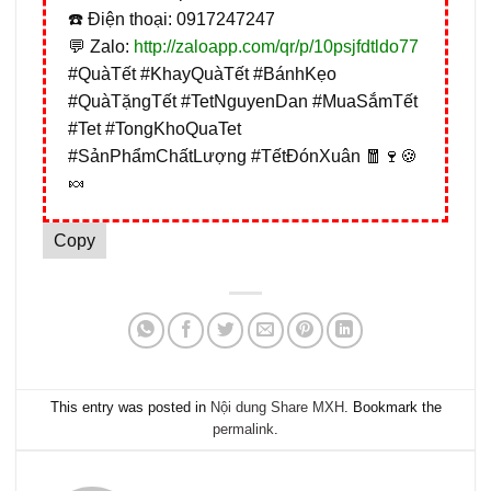
☎️ Điện thoại: 0917247247
💬 Zalo:
http://zaloapp.com/qr/p/10psjfdtldo77
#QuàTết #KhayQuàTết #BánhKẹo
#QuàTặngTết #TetNguyenDan #MuaSắmTết
#Tet #TongKhoQuaTet
#SảnPhẩmChấtLượng #TếtĐónXuân 🧧🍷🍪
🍬
Copy
This entry was posted in
Nội dung Share MXH
. Bookmark the
permalink
.