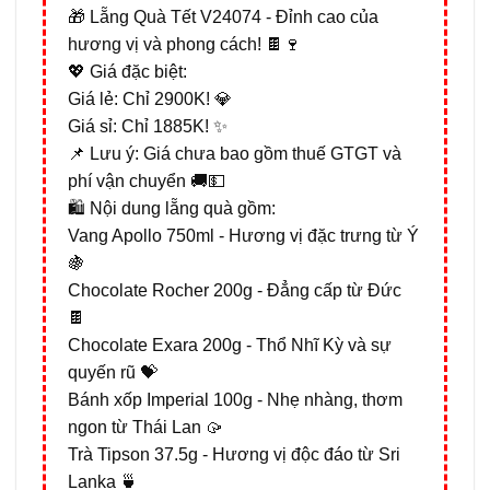
🎁 Lẵng Quà Tết V24074 - Đỉnh cao của
hương vị và phong cách! 🍫🍷
💖 Giá đặc biệt:
Giá lẻ: Chỉ 2900K! 💎
Giá sỉ: Chỉ 1885K! ✨
📌 Lưu ý: Giá chưa bao gồm thuế GTGT và
phí vận chuyển 🚚💵
🛍️ Nội dung lẵng quà gồm:
Vang Apollo 750ml - Hương vị đặc trưng từ Ý
🍇
Chocolate Rocher 200g - Đẳng cấp từ Đức
🍫
Chocolate Exara 200g - Thổ Nhĩ Kỳ và sự
quyến rũ 💝
Bánh xốp Imperial 100g - Nhẹ nhàng, thơm
ngon từ Thái Lan 🥠
Trà Tipson 37.5g - Hương vị độc đáo từ Sri
Lanka 🍵