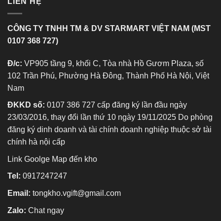
LIÊN HỆ
CÔNG TY TNHH TM & DV STARMART VIỆT NAM (MST
0107 368 727)
Đ/c:
VP905 tầng 9, khối C, Tòa nhà Hồ Gươm Plaza, số
102 Trần Phú, Phường Hà Đông, Thành Phố Hà Nội, Việt
Nam
ĐKKD số:
0107 386 727 cấp đăng ký lần đầu ngày
23/03/2016, thay đổi lần thứ 10 ngày 19/11/2025 Do phòng
đăng ký dinh doanh và tài chính doanh nghiệp thuộc sở tài
chính hà nội cấp
Link Goolge Map đến kho
Tel:
0917247247
Email:
tongkho.vgift@gmail.com
Zalo:
Chat ngay