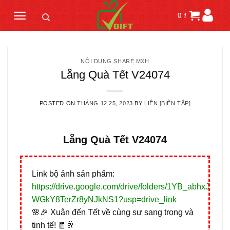
Skip
0
₫
to
content
NỘI DUNG SHARE MXH
Lẵng Quà Tết V24074
POSTED ON
THÁNG 12 25, 2023
BY
LIÊN [BIÊN TẬP]
Lẵng Quà Tết V24074
Link bộ ảnh sản phẩm:
https://drive.google.com/drive/folders/1YB_abhxJi2qD
WGkY8TerZr8yNJkNS1?usp=drive_link
🌸🎉 Xuân đến Tết về cùng sự sang trọng và
tinh tế! 🧧🥂