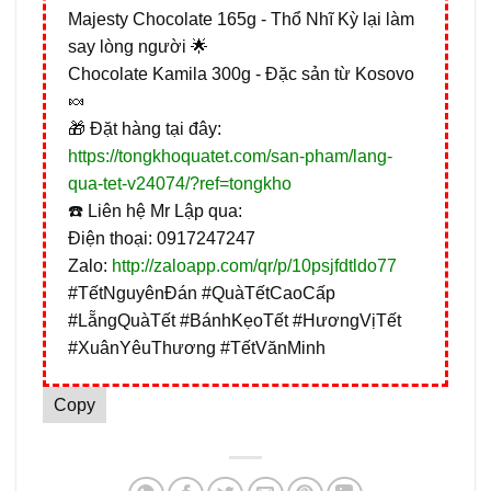
Majesty Chocolate 165g - Thổ Nhĩ Kỳ lại làm
say lòng người 🌟
Chocolate Kamila 300g - Đặc sản từ Kosovo
🍬
🎁 Đặt hàng tại đây:
https://tongkhoquatet.com/san-pham/lang-
qua-tet-v24074/?ref=tongkho
☎️ Liên hệ Mr Lập qua:
Điện thoại: 0917247247
Zalo:
http://zaloapp.com/qr/p/10psjfdtldo77
#TếtNguyênĐán #QuàTếtCaoCấp
#LẵngQuàTết #BánhKẹoTết #HươngVịTết
#XuânYêuThương #TếtVănMinh
Copy