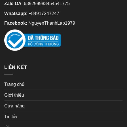
Zalo OA
:
639299983454541775
Whatsapp:
+84917247247
Facebook:
NguyenThanhLap1979
LIÊN KẾT
Trang chủ
Giới thiệu
Cửa hàng
Tin tức