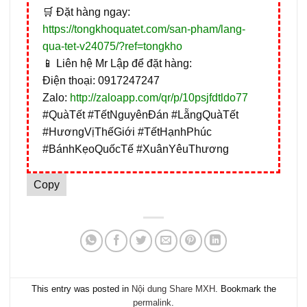
🛒 Đặt hàng ngay:
https://tongkhoquatet.com/san-pham/lang-
qua-tet-v24075/?ref=tongkho
📱 Liên hệ Mr Lập để đặt hàng:
Điện thoại: 0917247247
Zalo:
http://zaloapp.com/qr/p/10psjfdtldo77
#QuàTết #TếtNguyênĐán #LẵngQuàTết
#HươngVịThếGiới #TếtHạnhPhúc
#BánhKẹoQuốcTế #XuânYêuThương
Copy
This entry was posted in
Nội dung Share MXH
. Bookmark the
permalink
.