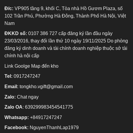
Đ/c:
VP905 tầng 9, khối C, Tòa nhà Hồ Gươm Plaza, số
102 Trần Phú, Phường Hà Đông, Thành Phố Hà Nội, Việt
Nam
ĐKKD số:
0107 386 727 cấp đăng ký lần đầu ngày
23/03/2016, thay đổi lần thứ 10 ngày 19/11/2025 Do phòng
đăng ký dinh doanh và tài chính doanh nghiệp thuộc sở tài
chính hà nội cấp
Link Goolge Map đến kho
Tel:
0917247247
Email:
tongkho.vgift@gmail.com
Zalo:
Chat ngay
Zalo OA
:
639299983454541775
Whatsapp:
+84917247247
Facebook:
NguyenThanhLap1979