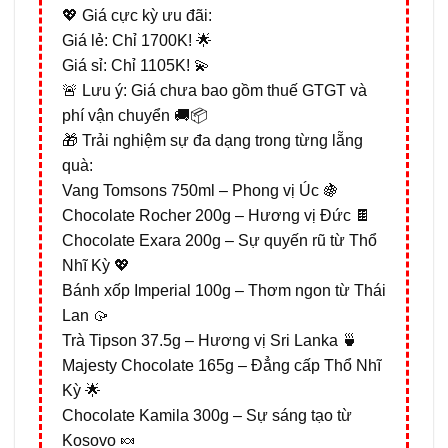
💖 Giá cực kỳ ưu đãi:
Giá lẻ: Chỉ 1700K! 🌟
Giá sỉ: Chỉ 1105K! 💫
🚨 Lưu ý: Giá chưa bao gồm thuế GTGT và
phí vận chuyển 🚚📦
🎁 Trải nghiệm sự đa dạng trong từng lẵng
quà:
Vang Tomsons 750ml – Phong vị Úc 🍇
Chocolate Rocher 200g – Hương vị Đức 🍫
Chocolate Exara 200g – Sự quyến rũ từ Thổ
Nhĩ Kỳ 💖
Bánh xốp Imperial 100g – Thơm ngon từ Thái
Lan 🥠
Trà Tipson 37.5g – Hương vị Sri Lanka 🍵
Majesty Chocolate 165g – Đẳng cấp Thổ Nhĩ
Kỳ 🌟
Chocolate Kamila 300g – Sự sáng tạo từ
Kosovo 🍬