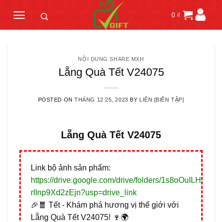
Skip
0
₫
to
content
NỘI DUNG SHARE MXH
Lẵng Quà Tết V24075
POSTED ON
THÁNG 12 25, 2023
BY
LIÊN [BIÊN TẬP]
Lẵng Quà Tết V24075
Link bộ ảnh sản phẩm:
https://drive.google.com/drive/folders/1s8oOuILH4gX
rIInp9Xd2zEjn?usp=drive_link
🎉🧧 Tết - Khám phá hương vị thế giới với
Lẵng Quà Tết V24075! 🍷🌍