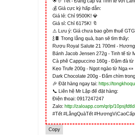
🌟🎊 Tết - Đẳng cấp và Tinh tế với Lẵ
💰 Giá cực kỳ hấp dẫn:
Giá lẻ: Chỉ 9500K! 💎
Giá sỉ: Chỉ 6175K! 🔖
⚠️ Lưu ý: Giá chưa bao gồm thuế GTG
🍾🍫 Trong lẵng quà, bạn sẽ tìm thấy:
Rượu Royal Salute 21 700ml - Hương vị quý t
Bánh Jacob Jensen 272g - Tinh tế từ 
Cà phê Cappuccino 160g - Đậm đà từ
Kẹo Trufe 200g - Ngọt ngào từ Nga 🍬
Dark Chocolate 200g - Đắm chìm trong
🎉 Đặt hàng ngay tại:
https://tongkhoq
📞 Liên hệ Mr Lập để đặt hàng:
Điện thoại: 0917247247
Zalo:
http://zaloapp.com/qr/p/10psjfdtl
#Tết #LẵngQuàTết #HươngVịCaoCấp
Copy