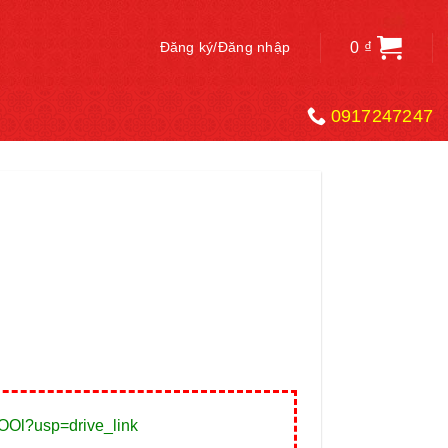
0
₫
Đăng ký/Đăng nhập
0917247247
OOl?usp=drive_link