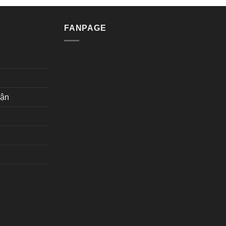
FANPAGE
hận