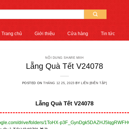
Trang chủ
Giới thiệu
Cửa hàng
Tin tức
NỘI DUNG SHARE MXH
Lẵng Quà Tết V24078
POSTED ON
THÁNG 12 25, 2023
BY
LIÊN [BIÊN TẬP]
Lẵng Quà Tết V24078
.google.com/drive/folders/1ToHX-p3F_GynDgk5DAZHJ5IqgRWFH