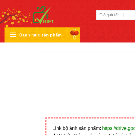
Skip
to
Tìm
content
kiếm:
Danh mục sản phẩm
Link bộ ảnh sản phẩm:
https://drive