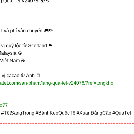
ng Quà Tết V24078! 🎁🥂
T và phí vận chuyển 🚛💸
ộc từ Scotland 🏴󠁧󠁢󠁳󠁣󠁴󠁿
Malaysia 🍪
 Việt Nam ☕
 vị cacao từ Anh 🍫
uatet.com/san-pham/lang-qua-tet-v24078/?ref=tongkho
do77
 #TếtSangTrọng #BánhKẹoQuốcTế #XuânĐẳngCấp #QuàTết