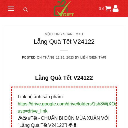
Skip
0
₫
to
content
NỘI DUNG SHARE MXH
Lẵng Quà Tết V24122
POSTED ON
THÁNG 12 26, 2023
BY
LIÊN [BIÊN TẬP]
Lẵng Quà Tết V24122
Link bộ ảnh sản phẩm:
https://drive.google.com/drive/folders/1sh8WjXOg
usp=drive_link
🎉🎁 #Tết - CHUẨN BỊ ĐÓN MÙA XUÂN VỚI
"Lẵng Quà Tết V24122"! 🌟🧧