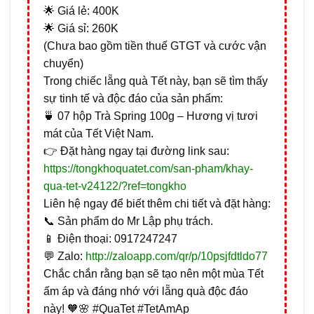
🌟 Giá lẻ: 400K
🌟 Giá sỉ: 260K
(Chưa bao gồm tiền thuế GTGT và cước vận
chuyển)
Trong chiếc lẵng quà Tết này, bạn sẽ tìm thấy
sự tinh tế và độc đáo của sản phẩm:
🍵 07 hộp Trà Spring 100g – Hương vị tươi
mát của Tết Việt Nam.
👉 Đặt hàng ngay tại đường link sau:
https://tongkhoquatet.com/san-pham/khay-
qua-tet-v24122/?ref=tongkho
Liên hệ ngay để biết thêm chi tiết và đặt hàng:
📞 Sản phẩm do Mr Lập phụ trách.
📱 Điện thoại: 0917247247
💬 Zalo:
http://zaloapp.com/qr/p/10psjfdtldo77
Chắc chắn rằng bạn sẽ tạo nên một mùa Tết
ấm áp và đáng nhớ với lẵng quà độc đáo
này! 🧡🌸 #QuaTet #TetAmAp