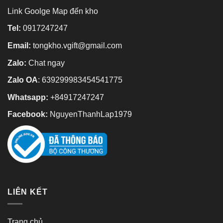
Link Goolge Map đến kho
Tel:
0917247247
Email:
tongkho.vgift@gmail.com
Zalo:
Chat ngay
Zalo OA
:
639299983454541775
Whatsapp:
+84917247247
Facebook:
NguyenThanhLap1979
LIÊN KẾT
Trang chủ