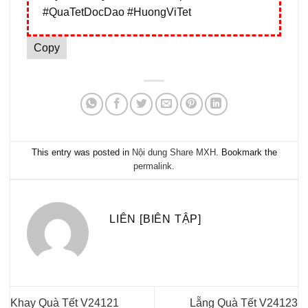
#QuaTetDocDao #HuongViTet
Copy
This entry was posted in
Nội dung Share MXH
. Bookmark the
permalink
.
LIÊN [BIÊN TẬP]
Khay Quà Tết V24121
Lẵng Quà Tết V24123