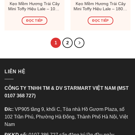
Kẹo Mềm Hương Trái Cây
Kẹo Mềm Hương Trái Cây
Mini Toffy Hiệu Lale – 100G
Mini Toffy Hiệu Lale – 180 G
Hộp Giấy, Xuất Xứ Thổ Nhĩ
Hộp Giấy, Xuất Xứ Thổ Nhĩ
Kì (Thùng 24 Hộp)
Kì (Thùng 24 Hộp)
ĐỌC TIẾP
ĐỌC TIẾP
1
2
LIÊN HỆ
CÔNG TY TNHH TM & DV STARMART VIỆT NAM (MST
0107 368 727)
Đ/c:
VP905 tầng 9, khối C, Tòa nhà Hồ Gươm Plaza, số
102 Trần Phú, Phường Hà Đông, Thành Phố Hà Nội, Việt
Nam
ĐKKD số:
0107 386 727 cấp đăng ký lần đầu ngày