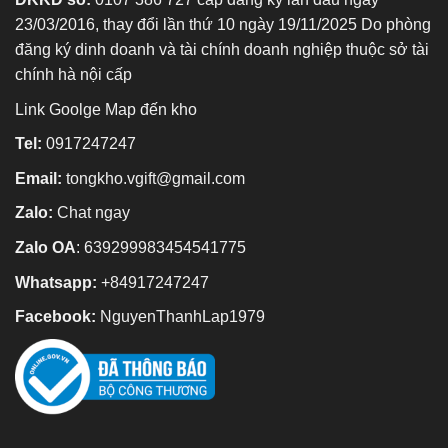
23/03/2016, thay đổi lần thứ 10 ngày 19/11/2025 Do phòng
đăng ký dinh doanh và tài chính doanh nghiệp thuộc sở tài
chính hà nội cấp
Link Goolge Map đến kho
Tel:
0917247247
Email:
tongkho.vgift@gmail.com
Zalo:
Chat ngay
Zalo OA
:
639299983454541775
Whatsapp:
+84917247247
Facebook:
NguyenThanhLap1979