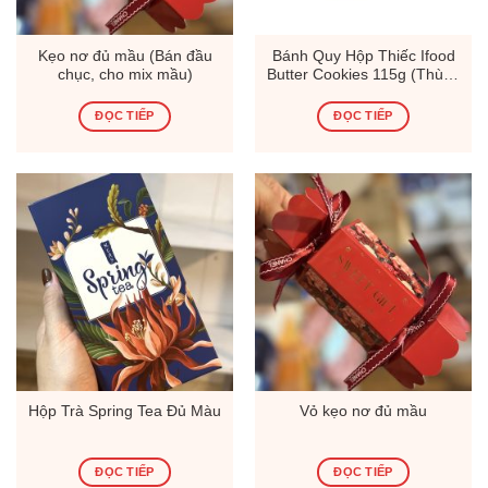
Kẹo nơ đủ mầu (Bán đầu
Bánh Quy Hộp Thiếc Ifood
chục, cho mix mầu)
Butter Cookies 115g (Thùng
24 Hộp)
ĐỌC TIẾP
ĐỌC TIẾP
Hộp Trà Spring Tea Đủ Màu
Vỏ kẹo nơ đủ mầu
ĐỌC TIẾP
ĐỌC TIẾP