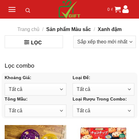
Skip
0
₫
to
content
Trang chủ
/
Sản phẩm Màu sắc
/
Xanh đậm
LỌC
Lọc combo
Khoảng Giá:
Loại Đế:
Tông Mầu:
Loại Rượu Trong Combo: