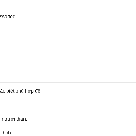
ssorted.
ặc biệt phù hợp để:
, người thân.
 đình.