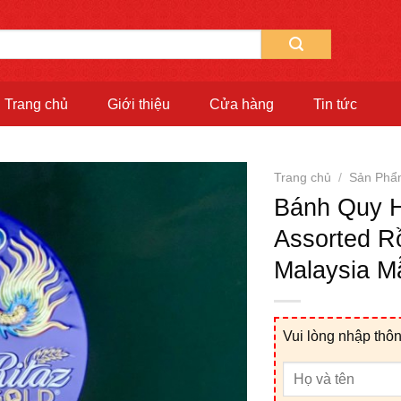
Trang chủ
Giới thiệu
Cửa hàng
Tin tức
Trang chủ
/
Sản Phẩ
Bánh Quy H
Assorted R
Malaysia M
Vui lòng nhập thôn