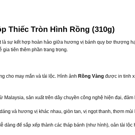
p Thiếc Tròn Hình Rồng (310g)
 là sự kết hợp hoàn hảo giữa hương vị bánh quy bơ thượng hạ
 gia tiên thêm phần trang trọng.
ng cho may mắn và tài lộc. Hình ảnh
Rồng Vàng
được in tinh x
ừ Malaysia, sản xuất trên dây chuyền công nghệ hiện đại, đảm 
áng và hương vị khác nhau, giòn tan, vị ngọt thanh, thơm mùi b
ễ dàng để sắp xếp thành các tháp bánh (như hình), oản tài lộc 