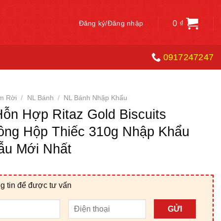
0
₫
Đăng ký/Đăng nhập
0917247247
m Rời
/
NL Bánh
/
NL Bánh Nhập Khẩu
ỗn Hợp Ritaz Gold Biscuits
ồng Hộp Thiếc 310g Nhập Khẩu
ẫu Mới Nhất
g tin để được tư vấn
GỬI