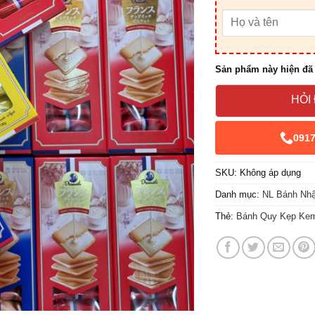
Sản phẩm này hiện đã 
HỎI
091
SKU:
Không áp dụng
Danh mục:
NL Bánh Nh
Thẻ:
Bánh Quy Kẹp Kem