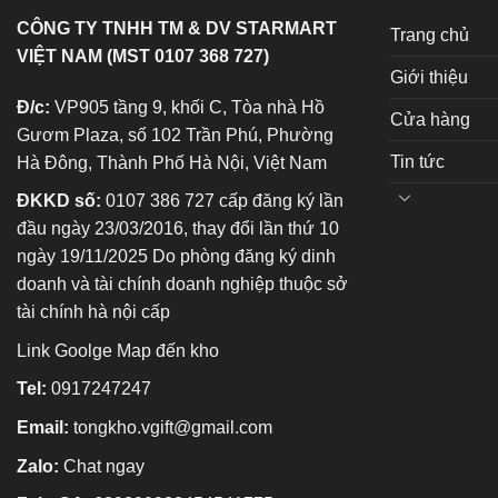
CÔNG TY TNHH TM & DV STARMART
Trang chủ
VIỆT NAM (MST 0107 368 727)
Giới thiệu
Đ/c:
VP905 tầng 9, khối C, Tòa nhà Hồ
Cửa hàng
Gươm Plaza, số 102 Trần Phú, Phường
Tin tức
Hà Đông, Thành Phố Hà Nội, Việt Nam
ĐKKD số:
0107 386 727 cấp đăng ký lần
đầu ngày 23/03/2016, thay đổi lần thứ 10
ngày 19/11/2025 Do phòng đăng ký dinh
doanh và tài chính doanh nghiệp thuộc sở
tài chính hà nội cấp
Link Goolge Map đến kho
Tel:
0917247247
Email:
tongkho.vgift@gmail.com
Zalo:
Chat ngay