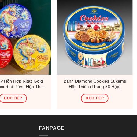
y Hỗn Hợp Ritaz Gold
Bánh Diamond Cookies Sukems
Assorted Rồng Hộp Thiếc
Hộp Thiếc (Thùng 36 Hộp)
 Khẩu Malaysia Mẫu Mới
Nhất
ĐỌC TIẾP
ĐỌC TIẾP
FANPAGE