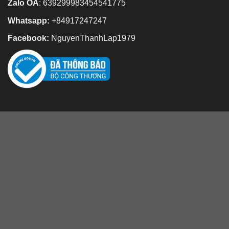
Zalo OA
:
639299983454541775
Whatsapp:
+84917247247
Facebook:
NguyenThanhLap1979