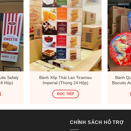
its Safaly
Bánh Xốp Thái Lan Tiramisu
Bánh Qu
48 Hộp)
Imperial (Thùng 24 Hộp)
Biscuits 
310g Nhập
ĐỌC TIẾP
CHÍNH SÁCH HỖ TRỢ