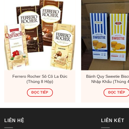
Ferrero Rocher Sô Cô La Đức
Bánh Quy Sweetie Biscu
(Thùng 8 Hộp)
Nhập Khẩu (Thùng 
ĐỌC TIẾP
ĐỌC TIẾP
LIÊN HỆ
LIÊN KẾT