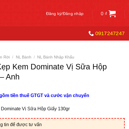
0
₫
Đăng ký/Đăng nhập
0917247247
m Rời
/
NL Bánh
/
NL Bánh Nhập Khẩu
Kẹp Kem Dominate Vị Sữa Hộp
 – Anh
 gồm tiền thuế GTGT và cước vận chuyển
Dominate Vị Sữa Hộp Giấy 130gr
g tin để được tư vấn