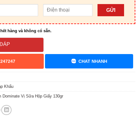
GỬI
hết hàng và không có sẵn.
 ĐÁP
7247247
CHAT NHANH
ập Khẩu
 Dominate Vị Sữa Hộp Giấy 130gr