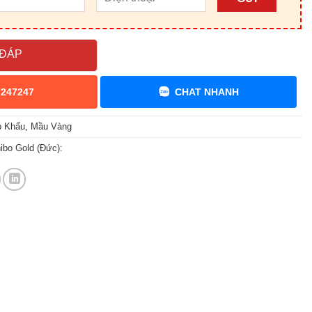
 ĐÁP
7247247
CHAT NHANH
p Khẩu
,
Mầu Vàng
ibo Gold (Đức):