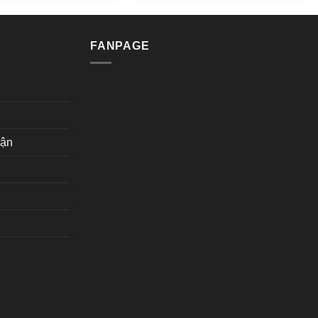
FANPAGE
hận