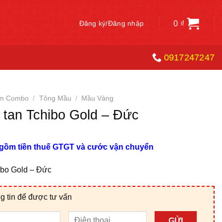
0
₫
Đăng ký/Đăng nhập
0917247247
ẩm Combo
/
Tông Mầu
/
Mầu Vàng
 tan Tchibo Gold – Đức
 gồm tiền thuế GTGT và cước vận chuyển
ibo Gold – Đức
g tin để được tư vấn
GỬI