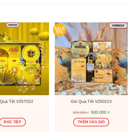
SALE
5%
 Quà Tết V25T022
Giỏ Quà Tết V25021V
Giá
Giá
500.000
₫
525.000
₫
gốc
hiện
là:
tại
ĐỌC TIẾP
THÊM VÀO GIỎ
525.000 ₫.
là:
500.000 ₫.