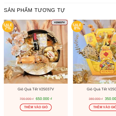
SẢN PHẨM TƯƠNG TỰ
SALE
SALE
7%
8%
Giỏ Quà Tết V25037V
Giỏ Quà Tết V25
Giá
Giá
Giá
650.000
₫
350.0
700.000
₫
380.000
₫
gốc
hiện
gốc
là:
tại
là:
THÊM VÀO GIỎ
THÊM VÀO GI
700.000 ₫.
là:
380.00
650.000 ₫.