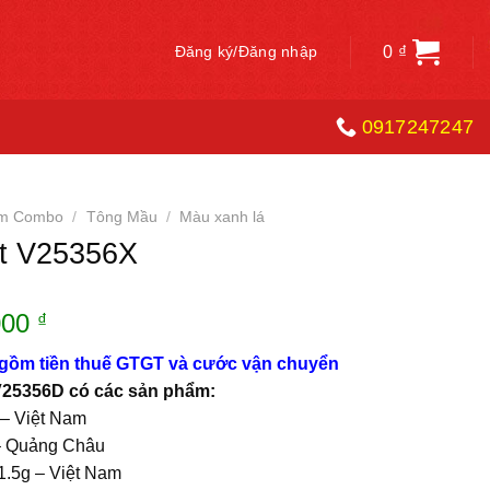
0
₫
Đăng ký/Đăng nhập
0917247247
ẩm Combo
/
Tông Mầu
/
Màu xanh lá
t V25356X
Giá
000
₫
hiện
 gồm tiền thuế GTGT và cước vận chuyển
tại
 V25356D có các sản phẩm:
00 ₫.
là:
– Việt Nam
285.000 ₫.
– Quảng Châu
1.5g – Việt Nam