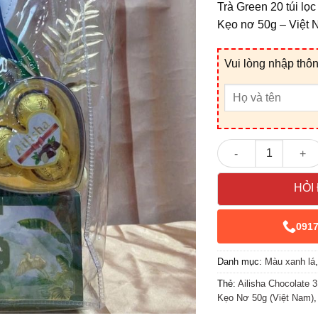
Trà Green 20 túi lọ
Kẹo nơ 50g – Việt
Vui lòng nhập thôn
Giỏ Quà Tết V25356
HỎI
091
Danh mục:
Màu xanh lá
Thẻ:
Ailisha Chocolate 
Kẹo Nơ 50g (Việt Nam)