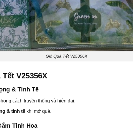
Giỏ Quà Tết V25356X
 Tết V25356X
rọng & Tinh Tế
hong cách truyền thống và hiện đại.
ng & tinh tế
khi mở quà.
Gắm Tinh Hoa