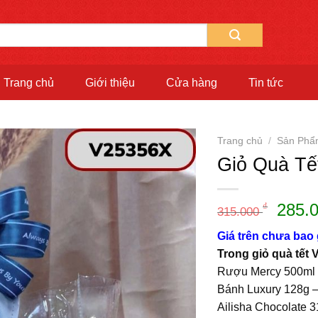
Trang chủ
Giới thiệu
Cửa hàng
Tin tức
Trang chủ
/
Sản Ph
Giỏ Quà Tế
Giá
285.
₫
315.000
gốc
Giá trên chưa bao
là:
Trong giỏ quà tết
315.0
Rượu Mercy 500ml 
Bánh Luxury 128g 
Ailisha Chocolate 3