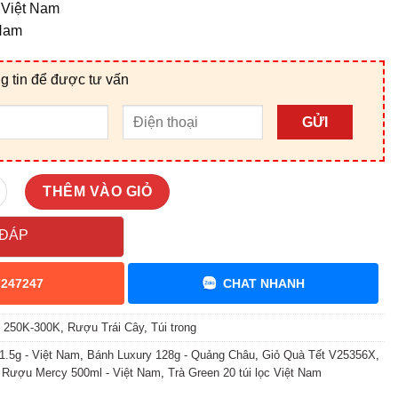
c Việt Nam
 Nam
g tin để được tư vấn
GỬI
X số lượng
THÊM VÀO GIỎ
 ĐÁP
7247247
CHAT NHANH
,
250K-300K
,
Rượu Trái Cây
,
Túi trong
31.5g - Việt Nam
,
Bánh Luxury 128g - Quảng Châu
,
Giỏ Quà Tết V25356X
,
,
Rượu Mercy 500ml - Việt Nam
,
Trà Green 20 túi lọc Việt Nam