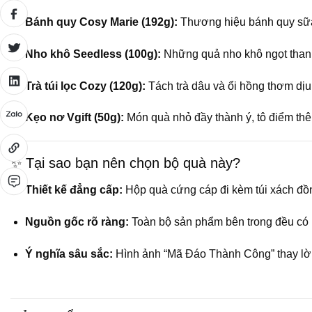
Bánh quy Cosy Marie (192g):
Thương hiệu bánh quy sữa 
Nho khô Seedless (100g):
Những quả nho khô ngọt thanh
Trà túi lọc Cozy (120g):
Tách trà dâu và ổi hồng thơm dịu
Kẹo nơ Vgift (50g):
Món quà nhỏ đầy thành ý, tô điểm thê
✨ Tại sao bạn nên chọn bộ quà này?
Thiết kế đẳng cấp:
Hộp quà cứng cáp đi kèm túi xách đồng
Nguồn gốc rõ ràng:
Toàn bộ sản phẩm bên trong đều có 
Ý nghĩa sâu sắc:
Hình ảnh “Mã Đáo Thành Công” thay lời 