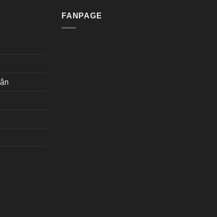
FANPAGE
hận