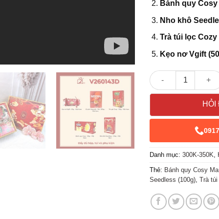
Bánh quy Cosy 
Nho khô Seedle
Trà túi lọc Cozy
Kẹo nơ Vgift (50
Giỏ Quà Tết V26143
HỎI
091
Danh mục:
300K-350K
,
Thẻ:
Bánh quy Cosy Mar
Seedless (100g)
,
Trà tú