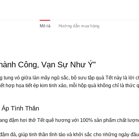
Mô tả
Hướng dẫn mua hàng
Thành Công, Vạn Sự Như Ý”
tung vó giữa làn mây ngũ sắc, bộ sưu tập quà Tết này là lời 
 kết hợp họa tiết ép kim tinh xảo, mỗi hộp quà không chỉ là thứ
 Áp Tình Thân
i, mang đậm hơi thở Tết quê hương với 100% sản phẩm chất lượ
ậm đà, giúp tinh thần tỉnh táo và khởi sắc cho những ngày đầ