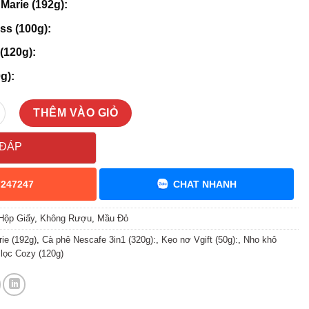
Marie (192g):
ss (100g):
 (120g):
g):
D số lượng
THÊM VÀO GIỎ
 ĐÁP
7247247
CHAT NHANH
Hộp Giấy
,
Không Rượu
,
Mầu Đỏ
ie (192g)
,
Cà phê Nescafe 3in1 (320g):
,
Kẹo nơ Vgift (50g):
,
Nho khô
i lọc Cozy (120g)