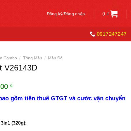
0
₫
Đăng ký/Đăng nhập
0917247247
ẩm Combo
/
Tông Mầu
/
Mầu Đỏ
ết V26143D
Giá
000
₫
hiện
 bao gồm tiền thuế GTGT và cước vận chuyển
tại
00 ₫.
là:
D
330.000 ₫.
3in1 (320g):