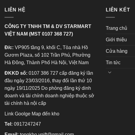
LIÊN HỆ
LIÊN KẾT
CÔNG TY TNHH TM & DV STARMART
Trang chủ
VIỆT NAM (MST 0107 368 727)
Giới thiệu
Đ/c:
VP905 tầng 9, khối C, Tòa nhà Hồ
Cửa hàng
Gươm Plaza, số 102 Trần Phú, Phường
Tin tức
Hà Đông, Thành Phố Hà Nội, Việt Nam
ĐKKD số:
0107 386 727 cấp đăng ký lần
đầu ngày 23/03/2016, thay đổi lần thứ 10
ngày 19/11/2025 Do phòng đăng ký dinh
doanh và tài chính doanh nghiệp thuộc sở
tài chính hà nội cấp
Link Goolge Map đến kho
Tel:
0917247247
Email:
tongkho.vgift@gmail.com