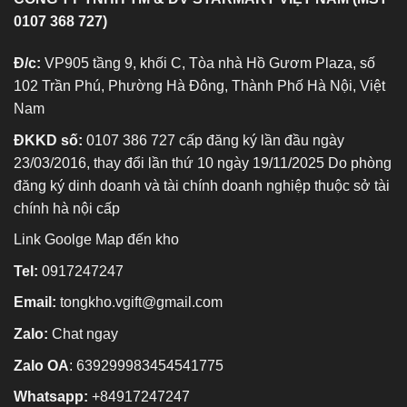
0107 368 727)
Đ/c:
VP905 tầng 9, khối C, Tòa nhà Hồ Gươm Plaza, số
102 Trần Phú, Phường Hà Đông, Thành Phố Hà Nội, Việt
Nam
ĐKKD số:
0107 386 727 cấp đăng ký lần đầu ngày
23/03/2016, thay đổi lần thứ 10 ngày 19/11/2025 Do phòng
đăng ký dinh doanh và tài chính doanh nghiệp thuộc sở tài
chính hà nội cấp
Link Goolge Map đến kho
Tel:
0917247247
Email:
tongkho.vgift@gmail.com
Zalo:
Chat ngay
Zalo OA
:
639299983454541775
Whatsapp:
+84917247247