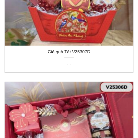
Giỏ quà Tết V25307D
...