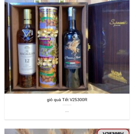
giỏ quà Tết V25300R
...