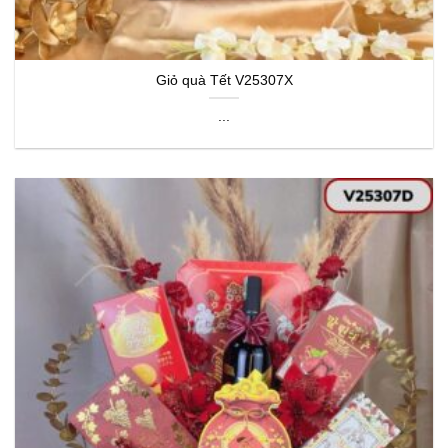
Giỏ quà Tết V25307X
...