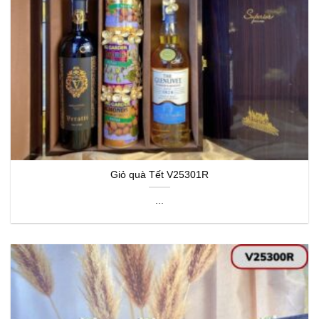
Giỏ quà Tết V25301R
...