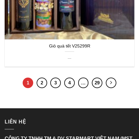
Giỏ quà tết V25299R
...
1
2
3
4
…
29
LIÊN HỆ
CÔNG TY TNHH TM & DV STARMART VIỆT NAM (MST