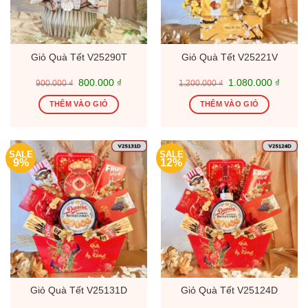
Giỏ Quà Tết V25290T
Giỏ Quà Tết V25221V
Giá
Giá
Giá
Giá
800.000
₫
1.080.000
₫
900.000
₫
1.200.000
₫
gốc
hiện
gốc
hiện
là:
tại
là:
tại
THÊM VÀO GIỎ
THÊM VÀO GIỎ
900.000 ₫.
là:
1.200.000 ₫.
là:
800.000 ₫.
1.080.
SALE
SALE
9%
12%
Giỏ Quà Tết V25131D
Giỏ Quà Tết V25124D