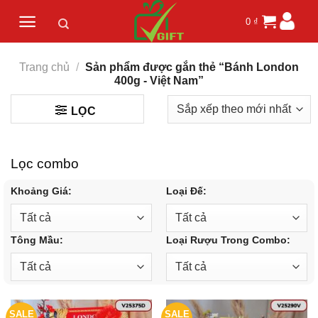
Skip
0
₫
to
content
Trang chủ
/
Sản phẩm được gắn thẻ “Bánh London
400g - Việt Nam”
LỌC
Lọc combo
Khoảng Giá:
Loại Đế:
Tông Mầu:
Loại Rượu Trong Combo:
SALE
SALE