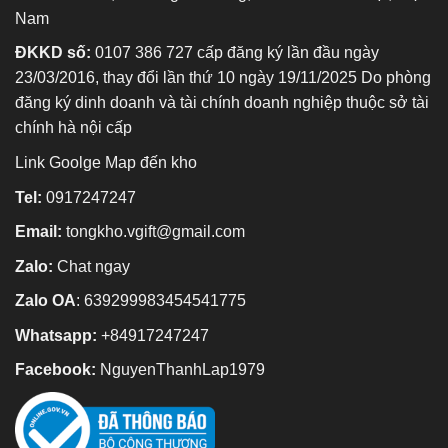
Nam
ĐKKD số:
0107 386 727 cấp đăng ký lần đầu ngày
23/03/2016, thay đổi lần thứ 10 ngày 19/11/2025 Do phòng
đăng ký dinh doanh và tài chính doanh nghiệp thuộc sở tài
chính hà nội cấp
Link Goolge Map đến kho
Tel:
0917247247
Email:
tongkho.vgift@gmail.com
Zalo:
Chat ngay
Zalo OA
:
639299983454541775
Whatsapp:
+84917247247
Facebook:
NguyenThanhLap1979