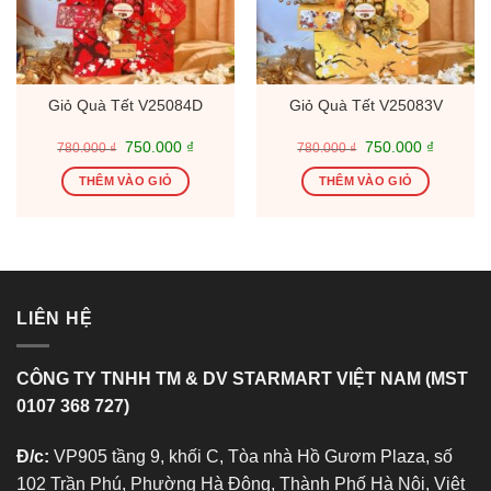
Giỏ Quà Tết V25084D
Giỏ Quà Tết V25083V
Giá
Giá
Giá
Giá
750.000
₫
750.000
₫
780.000
₫
780.000
₫
gốc
hiện
gốc
hiện
là:
tại
là:
tại
THÊM VÀO GIỎ
THÊM VÀO GIỎ
780.000 ₫.
là:
780.000 ₫.
là:
750.000 ₫.
750.000
LIÊN HỆ
CÔNG TY TNHH TM & DV STARMART VIỆT NAM (MST
0107 368 727)
Đ/c:
VP905 tầng 9, khối C, Tòa nhà Hồ Gươm Plaza, số
102 Trần Phú, Phường Hà Đông, Thành Phố Hà Nội, Việt