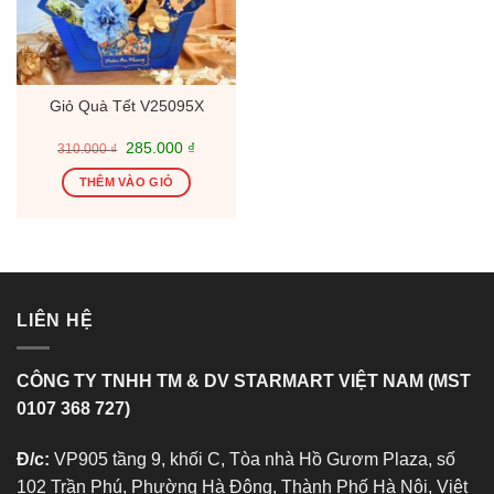
Giỏ Quà Tết V25095X
Giá
Giá
285.000
₫
310.000
₫
gốc
hiện
là:
tại
THÊM VÀO GIỎ
310.000 ₫.
là:
285.000 ₫.
LIÊN HỆ
CÔNG TY TNHH TM & DV STARMART VIỆT NAM (MST
0107 368 727)
Đ/c:
VP905 tầng 9, khối C, Tòa nhà Hồ Gươm Plaza, số
102 Trần Phú, Phường Hà Đông, Thành Phố Hà Nội, Việt