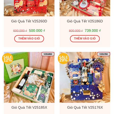
Giỏ Quà Tết V25260D
Giỏ Quà Tết V25186D
Giá
Giá
Giá
Giá
500.000
₫
739.000
₫
600.000
₫
800.000
₫
gốc
hiện
gốc
hiện
là:
tại
là:
tại
THÊM VÀO GIỎ
THÊM VÀO GIỎ
600.000 ₫.
là:
800.000 ₫.
là:
500.000 ₫.
739.000
SALE
SALE
12%
29%
Giỏ Quà Tết V25185X
Giỏ Quà Tết V25176X