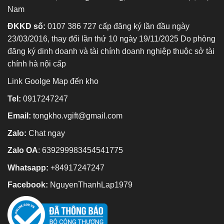
Nam
ĐKKD số:
0107 386 727 cấp đăng ký lần đầu ngày
23/03/2016, thay đổi lần thứ 10 ngày 19/11/2025 Do phòng
đăng ký dinh doanh và tài chính doanh nghiệp thuộc sở tài
chính hà nội cấp
Link Goolge Map đến kho
Tel:
0917247247
Email:
tongkho.vgift@gmail.com
Zalo:
Chat ngay
Zalo OA
:
639299983454541775
Whatsapp:
+84917247247
Facebook:
NguyenThanhLap1979