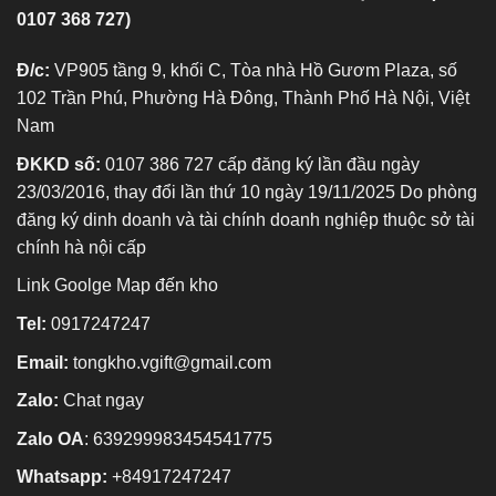
0107 368 727)
Đ/c:
VP905 tầng 9, khối C, Tòa nhà Hồ Gươm Plaza, số
102 Trần Phú, Phường Hà Đông, Thành Phố Hà Nội, Việt
Nam
ĐKKD số:
0107 386 727 cấp đăng ký lần đầu ngày
23/03/2016, thay đổi lần thứ 10 ngày 19/11/2025 Do phòng
đăng ký dinh doanh và tài chính doanh nghiệp thuộc sở tài
chính hà nội cấp
Link Goolge Map đến kho
Tel:
0917247247
Email:
tongkho.vgift@gmail.com
Zalo:
Chat ngay
Zalo OA
:
639299983454541775
Whatsapp:
+84917247247