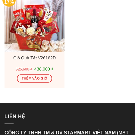
17%
Giỏ Quà Tết V26162D
Giá
Giá
438.000
₫
525.600
₫
gốc
hiện
là:
tại
THÊM VÀO GIỎ
525.600 ₫.
là:
438.000 ₫.
LIÊN HỆ
CÔNG TY TNHH TM & DV STARMART VIỆT NAM (MST