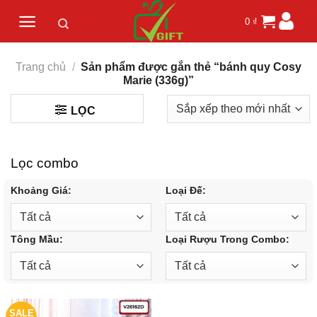
Skip
0
₫
to
content
Trang chủ
/
Sản phẩm được gắn thẻ “bánh quy Cosy
Marie (336g)”
LỌC
Lọc combo
Khoảng Giá:
Loại Đế:
Tông Mầu:
Loại Rượu Trong Combo:
SALE