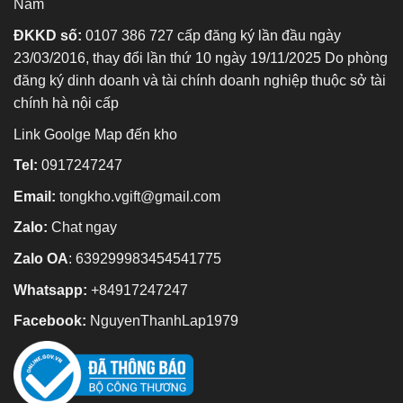
Nam
ĐKKD số:
0107 386 727 cấp đăng ký lần đầu ngày
23/03/2016, thay đổi lần thứ 10 ngày 19/11/2025 Do phòng
đăng ký dinh doanh và tài chính doanh nghiệp thuộc sở tài
chính hà nội cấp
Link Goolge Map đến kho
Tel:
0917247247
Email:
tongkho.vgift@gmail.com
Zalo:
Chat ngay
Zalo OA
:
639299983454541775
Whatsapp:
+84917247247
Facebook:
NguyenThanhLap1979