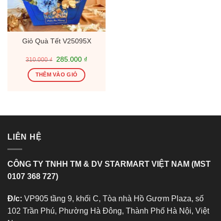
Giỏ Quà Tết V25095X
Giá
Giá
285.000
₫
310.000
₫
gốc
hiện
là:
tại
THÊM VÀO GIỎ
310.000 ₫.
là:
285.000 ₫.
LIÊN HỆ
CÔNG TY TNHH TM & DV STARMART VIỆT NAM (MST
0107 368 727)
Đ/c:
VP905 tầng 9, khối C, Tòa nhà Hồ Gươm Plaza, số
102 Trần Phú, Phường Hà Đông, Thành Phố Hà Nội, Việt