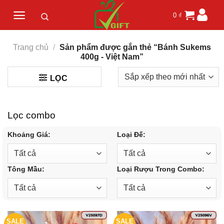
Skip
0
₫
to
content
Trang chủ
/
Sản phẩm được gắn thẻ “Bánh Sukems
400g - Việt Nam”
LỌC
Lọc combo
Khoảng Giá:
Loại Đế:
Tông Mầu:
Loại Rượu Trong Combo:
SALE
SALE