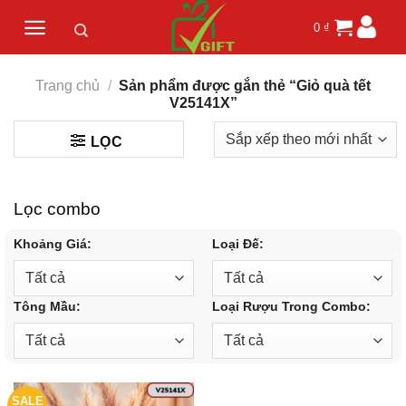
Skip
0
₫
to
content
Trang chủ
/
Sản phẩm được gắn thẻ “Giỏ quà tết
V25141X”
LỌC
Lọc combo
Khoảng Giá:
Loại Đế:
Tông Mầu:
Loại Rượu Trong Combo:
SALE