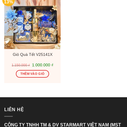
13%
Giỏ Quà Tết V25141X
Giá
Giá
1.000.000
₫
1.150.000
₫
gốc
hiện
là:
tại
THÊM VÀO GIỎ
1.150.000 ₫.
là:
1.000.000 ₫.
LIÊN HỆ
CÔNG TY TNHH TM & DV STARMART VIỆT NAM (MST