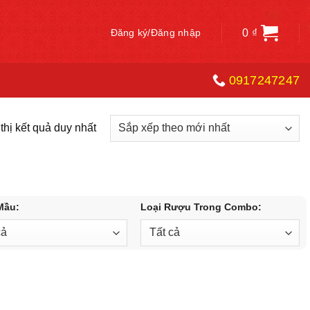
0
₫
Đăng ký/Đăng nhập
0917247247
thị kết quả duy nhất
Mầu:
Loại Rượu Trong Combo: