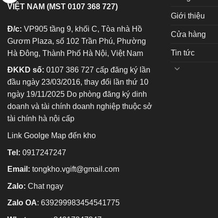
VIỆT NAM (MST 0107 368 727)
Giới thiệu
Đ/c:
VP905 tầng 9, khối C, Tòa nhà Hồ
Cửa hàng
Gươm Plaza, số 102 Trần Phú, Phường
Tin tức
Hà Đông, Thành Phố Hà Nội, Việt Nam
ĐKKD số:
0107 386 727 cấp đăng ký lần
đầu ngày 23/03/2016, thay đổi lần thứ 10
ngày 19/11/2025 Do phòng đăng ký dinh
doanh và tài chính doanh nghiệp thuộc sở
tài chính hà nội cấp
Link Goolge Map đến kho
Tel:
0917247247
Email:
tongkho.vgift@gmail.com
Zalo:
Chat ngay
Zalo OA
:
639299983454541775