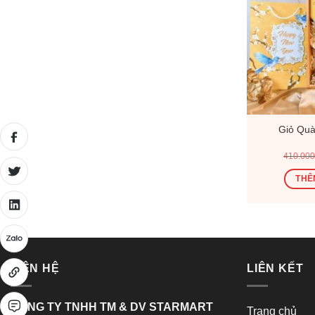
Giỏ Quà
410.00
THÊ
LIÊN HỆ
LIÊN KẾT
CÔNG TY TNHH TM & DV STARMART
Trang chủ