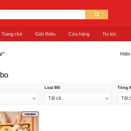
Trang chủ
Giới thiệu
Cửa hàng
Tin tức
Hiển 
V”
mbo
Loại Đế:
Tông 