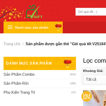
Skip
to
Tìm
content
kiếm:
Danh mục sản phẩm
Trang chủ
/
Sản phẩm được gắn thẻ “Giỏ quà tết V25184
Lọc co
DANH MỤC SẢN PHẨM
Khoảng Giá:
Sản Phẩm Combo
(842)
Sản Phẩm Rời
(286)
Phụ Kiện Trang Trí
(47)
SALE
12%