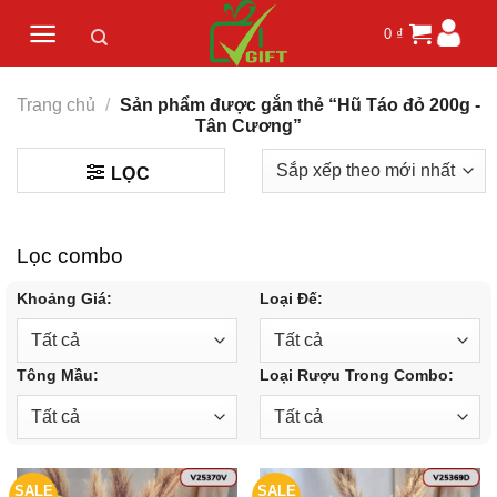
Skip
0
₫
to
content
Trang chủ
/
Sản phẩm được gắn thẻ “Hũ Táo đỏ 200g -
Tân Cương”
LỌC
Lọc combo
Khoảng Giá:
Loại Đế:
Tông Mầu:
Loại Rượu Trong Combo:
SALE
SALE