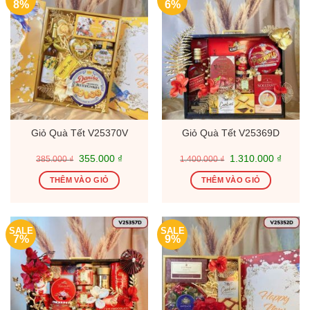
8%
6%
Giỏ Quà Tết V25370V
Giỏ Quà Tết V25369D
Giá
Giá
Giá
Giá
355.000
₫
1.310.000
₫
385.000
₫
1.400.000
₫
gốc
hiện
gốc
hiện
là:
tại
là:
tại
THÊM VÀO GIỎ
THÊM VÀO GIỎ
385.000 ₫.
là:
1.400.000 ₫.
là:
355.000 ₫.
1.310.
SALE
SALE
7%
9%