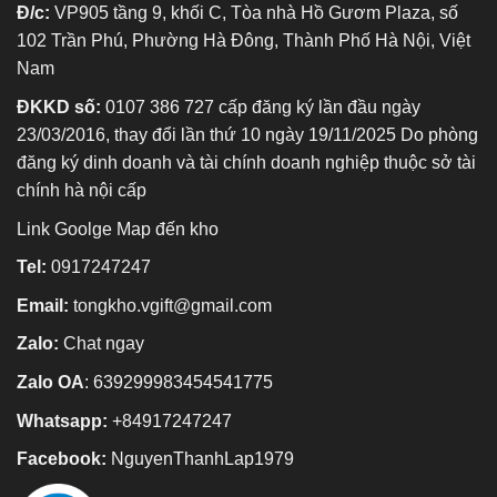
Đ/c:
VP905 tầng 9, khối C, Tòa nhà Hồ Gươm Plaza, số
102 Trần Phú, Phường Hà Đông, Thành Phố Hà Nội, Việt
Nam
ĐKKD số:
0107 386 727 cấp đăng ký lần đầu ngày
23/03/2016, thay đổi lần thứ 10 ngày 19/11/2025 Do phòng
đăng ký dinh doanh và tài chính doanh nghiệp thuộc sở tài
chính hà nội cấp
Link Goolge Map đến kho
Tel:
0917247247
Email:
tongkho.vgift@gmail.com
Zalo:
Chat ngay
Zalo OA
:
639299983454541775
Whatsapp:
+84917247247
Facebook:
NguyenThanhLap1979