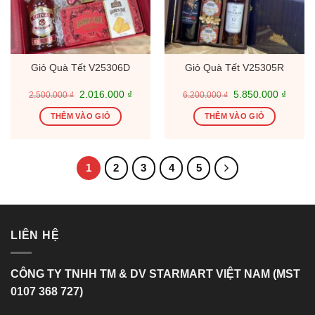
Giỏ Quà Tết V25306D
Giỏ Quà Tết V25305R
Giá
Giá
Giá
Giá
2.016.000
₫
5.850.000
₫
2.500.000
₫
6.200.000
₫
gốc
hiện
gốc
hiện
là:
tại
là:
tại
THÊM VÀO GIỎ
THÊM VÀO GIỎ
2.500.000 ₫.
là:
6.200.000 ₫.
là:
2.016.000 ₫.
5.850.
1
2
3
4
5
LIÊN HỆ
CÔNG TY TNHH TM & DV STARMART VIỆT NAM (MST
0107 368 727)