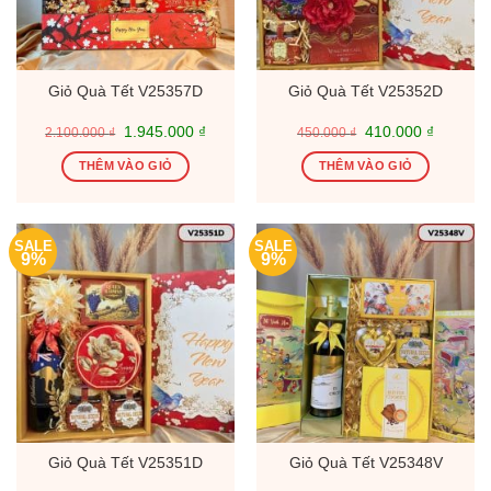
Giỏ Quà Tết V25357D
Giỏ Quà Tết V25352D
Giá
Giá
Giá
Giá
1.945.000
₫
410.000
₫
2.100.000
₫
450.000
₫
gốc
hiện
gốc
hiện
là:
tại
là:
tại
THÊM VÀO GIỎ
THÊM VÀO GIỎ
2.100.000 ₫.
là:
450.000 ₫.
là:
1.945.000 ₫.
410.000
SALE
SALE
9%
9%
Giỏ Quà Tết V25351D
Giỏ Quà Tết V25348V